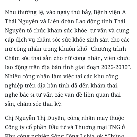
CHƯƠNG TRÌNH OCOP - MỖI XÃ
MỘT SẢN PHẨM
Như thường lệ, vào ngày thứ bảy, Bệnh viện A
Thái Nguyên và Liên đoàn Lao động tỉnh Thái
RADIO
Nguyên tổ chức khám sức khỏe, tư vấn và cung
cấp dịch vụ chăm sóc sức khỏe sinh sản cho các
MEDIA CENTER
nữ công nhân trong khuôn khổ “Chương trình
Chăm sóc thai sản cho nữ công nhân, viên chức
E-Magazine
lao động trên địa bàn tỉnh giai đoạn 2026-2030”.
Video
Nhiều công nhân làm việc tại các khu công
nghiệp trên địa bàn tỉnh đã đến khám thai,
Media Chính trị
nghe bác sĩ tư vấn các vấn đề liên quan thai
Media Kinh tế
sản, chăm sóc thai kỳ.
Media Văn hóa
Chị Nguyễn Thị Duyên, công nhân may thuộc
Media Xã hội
Công ty cổ phần Đầu tư và Thương mại TNG ở
Khu công nghiệp Sông Công I chia sẻ: “Chúng