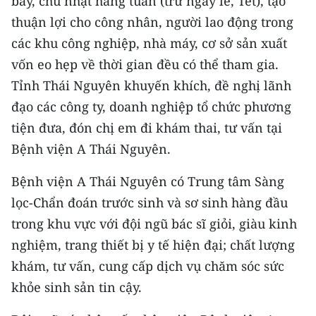
bảy, chủ nhật hằng tuần (trừ ngày lễ, Tết), tạo
TIN MỚI
thuận lợi cho công nhân, người lao động trong
các khu công nghiệp, nhà máy, cơ sở sản xuất
TIN ĐỊA PHƯƠNG
vốn eo hẹp về thời gian đều có thể tham gia.
Trung du và miền núi phía Bắc
Tỉnh Thái Nguyên khuyến khích, đề nghị lãnh
đạo các công ty, doanh nghiệp tổ chức phương
Đồng bằng sông Hồng
tiện đưa, đón chị em đi khám thai, tư vấn tại
Bắc Trung Bộ
Bệnh viện A Thái Nguyên.
Duyên hải Nam Trung Bộ và Tây
Bệnh viện A Thái Nguyên có Trung tâm Sàng
Nguyên
lọc-Chẩn đoán trước sinh và sơ sinh hàng đầu
Đông Nam Bộ
trong khu vực với đội ngũ bác sĩ giỏi, giàu kinh
nghiệm, trang thiết bị y tế hiện đại; chất lượng
Đồng bằng sông Cửu Long
khám, tư vấn, cung cấp dịch vụ chăm sóc sức
Chuyên trang Hà Nội
khỏe sinh sản tin cậy.
Chuyên trang TP. Hồ Chí Minh