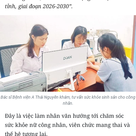
tỉnh, giai đoạn 2026-2030”.
THỂ THAO
GIÁO DỤC
Y TẾ
KHOA HỌC - CÔNG NGHỆ
MÔI TRƯỜNG
BẠN ĐỌC
KIỂM CHỨNG THÔNG TIN
Bác sĩ Bệnh viện A Thái Nguyên khám, tư vấn sức khỏe sinh sản cho công
nhân.
TRI THỨC CHUYÊN SÂU
Đây là việc làm nhân văn hướng tới chăm sóc
54 DÂN TỘC VIỆT NAM
sức khỏe nữ công nhân, viên chức mang thai và
thế hệ tương lai.