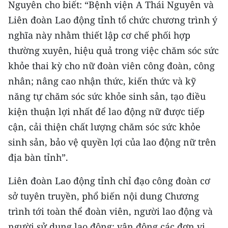
Nguyên cho biết: “Bệnh viện A Thái Nguyên và
ENGLISH
Liên đoàn Lao động tỉnh tổ chức chương trình ý
中文
nghĩa này nhằm thiết lập cơ chế phối hợp
thường xuyên, hiệu quả trong việc chăm sóc sức
FRANÇAIS
khỏe thai kỳ cho nữ đoàn viên công đoàn, công
РУССКИЙ
nhân; nâng cao nhận thức, kiến thức và kỹ
năng tự chăm sóc sức khỏe sinh sản, tạo điều
ESPAÑOL
kiện thuận lợi nhất để lao động nữ được tiếp
cận, cải thiện chất lượng chăm sóc sức khỏe
한국어
sinh sản, bảo vệ quyền lợi của lao động nữ trên
địa bàn tỉnh”.
Liên đoàn Lao động tỉnh chỉ đạo công đoàn cơ
sở tuyên truyền, phổ biến nội dung Chương
trình tới toàn thể đoàn viên, người lao động và
người sử dụng lao động; vận động các đơn vị,