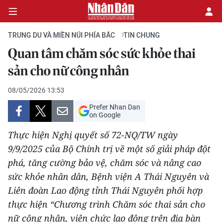
TRUNG DU VÀ MIỀN NÚI PHÍA BẮC
TIN CHUNG
Quan tâm chăm sóc sức khỏe thai
CHÍNH TRỊ
sản cho nữ công nhân
KINH TẾ
08/05/2026 13:53
Prefer Nhan Dan
VĂN HÓA
on Google
Thực hiện Nghị quyết số 72-NQ/TW ngày
XÃ HỘI
9/9/2025 của Bộ Chính trị về một số giải pháp đột
phá, tăng cường bảo vệ, chăm sóc và nâng cao
PHÁP LUẬT
sức khỏe nhân dân, Bệnh viện A Thái Nguyên và
DU LỊCH
Liên đoàn Lao động tỉnh Thái Nguyên phối hợp
thực hiện “Chương trình Chăm sóc thai sản cho
THẾ GIỚI
nữ công nhân, viên chức lao động trên địa bàn