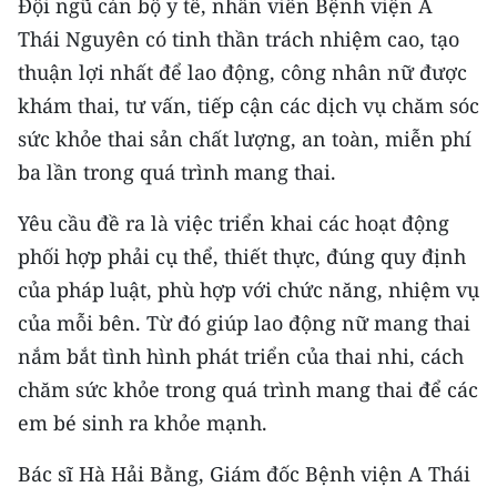
Đội ngũ cán bộ y tế, nhân viên Bệnh viện A
Thái Nguyên có tinh thần trách nhiệm cao, tạo
CHUYÊN ĐỀ
thuận lợi nhất để lao động, công nhân nữ được
CÁC CHUYÊN TRANG
khám thai, tư vấn, tiếp cận các dịch vụ chăm sóc
sức khỏe thai sản chất lượng, an toàn, miễn phí
ba lần trong quá trình mang thai.
VỀ BÁO NHÂN DÂN
Yêu cầu đề ra là việc triển khai các hoạt động
THỜI NAY
phối hợp phải cụ thể, thiết thực, đúng quy định
NHÂN DÂN CUỐI TUẦN
của pháp luật, phù hợp với chức năng, nhiệm vụ
của mỗi bên. Từ đó giúp lao động nữ mang thai
NHÂN DÂN HẰNG THÁNG
nắm bắt tình hình phát triển của thai nhi, cách
MUA BÁO
chăm sức khỏe trong quá trình mang thai để các
em bé sinh ra khỏe mạnh.
ĐỌC BÁO IN
Bác sĩ Hà Hải Bằng, Giám đốc Bệnh viện A Thái