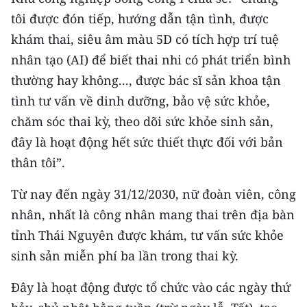
Media Pháp luật
tôi được đón tiếp, hướng dẫn tận tình, được
Media Du lịch
khám thai, siêu âm màu 5D có tích hợp trí tuệ
nhân tạo (AI) để biết thai nhi có phát triển bình
Media Thế giới
thường hay không..., được bác sĩ sản khoa tận
Media Thể thao
tình tư vấn về dinh dưỡng, bảo vệ sức khỏe,
chăm sóc thai kỳ, theo dõi sức khỏe sinh sản,
Media Giáo dục
đây là hoạt động hết sức thiết thực đối với bản
Media Y tế
thân tôi”.
Media Khoa học - Công nghệ
Từ nay đến ngày 31/12/2030, nữ đoàn viên, công
nhân, nhất là công nhân mang thai trên địa bàn
Media Môi trường
tỉnh Thái Nguyên được khám, tư vấn sức khỏe
Ảnh
sinh sản miễn phí ba lần trong thai kỳ.
Infographic
Đây là hoạt động được tổ chức vào các ngày thứ