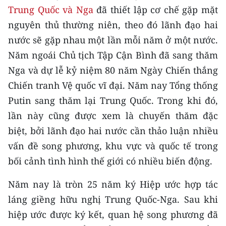
Media Pháp luật
Trung Quốc và Nga
đã thiết lập cơ chế gặp mặt
nguyên thủ thường niên, theo đó lãnh đạo hai
Media Du lịch
nước sẽ gặp nhau một lần mỗi năm ở một nước.
Media Thế giới
Năm ngoái Chủ tịch Tập Cận Bình đã sang thăm
Nga và dự lễ kỷ niệm 80 năm Ngày Chiến thắng
Media Thể thao
Chiến tranh Vệ quốc vĩ đại. Năm nay Tổng thống
Media Giáo dục
Putin sang thăm lại Trung Quốc. Trong khi đó,
Media Y tế
lần này cũng được xem là chuyến thăm đặc
biệt, bởi lãnh đạo hai nước cần thảo luận nhiều
Media Khoa học - Công nghệ
vấn đề song phương, khu vực và quốc tế trong
Media Môi trường
bối cảnh tình hình thế giới có nhiều biến động.
Ảnh
Năm nay là tròn 25 năm ký Hiệp ước hợp tác
láng giềng hữu nghị Trung Quốc-Nga. Sau khi
Infographic
hiệp ước được ký kết, quan hệ song phương đã