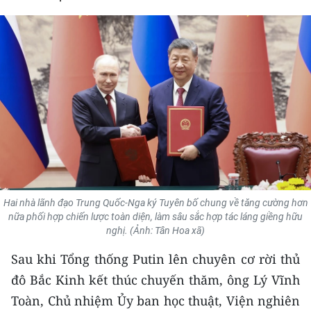
THỂ THAO
GIÁO DỤC
Y TẾ
KHOA HỌC - CÔNG NGHỆ
MÔI TRƯỜNG
BẠN ĐỌC
Hai nhà lãnh đạo Trung Quốc-Nga ký Tuyên bố chung về tăng cường hơn
KIỂM CHỨNG THÔNG TIN
nữa phối hợp chiến lược toàn diện, làm sâu sắc hợp tác láng giềng hữu
nghị. (Ảnh: Tân Hoa xã)
TRI THỨC CHUYÊN SÂU
Sau khi Tổng thống Putin lên chuyên cơ rời thủ
đô Bắc Kinh kết thúc chuyến thăm, ông Lý Vĩnh
54 DÂN TỘC VIỆT NAM
Toàn, Chủ nhiệm Ủy ban học thuật, Viện nghiên