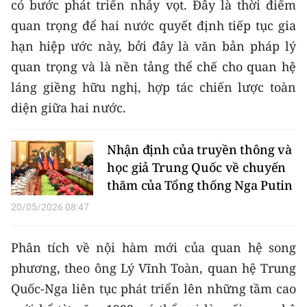
có bước phát triển nhảy vọt. Đây là thời điểm
TIN MỚI
quan trọng để hai nước quyết định tiếp tục gia
hạn hiệp ước này, bởi đây là văn bản pháp lý
TIN ĐỊA PHƯƠNG
quan trọng và là nền tảng thể chế cho quan hệ
Trung du và miền núi phía Bắc
láng giềng hữu nghị, hợp tác chiến lược toàn
diện giữa hai nước.
Đồng bằng sông Hồng
Bắc Trung Bộ
Nhận định của truyền thông và
học giả Trung Quốc về chuyến
Duyên hải Nam Trung Bộ và Tây
Nguyên
thăm của Tổng thống Nga Putin
20/05/2026 08:47
Đông Nam Bộ
Đồng bằng sông Cửu Long
Phân tích về nội hàm mới của quan hệ song
phương, theo ông Lý Vĩnh Toàn, quan hệ Trung
Chuyên trang Hà Nội
Quốc-Nga liên tục phát triển lên những tầm cao
Chuyên trang TP. Hồ Chí Minh