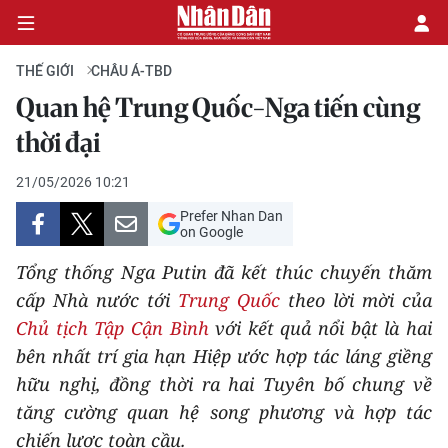
THẾ GIỚI
CHÂU Á-TBD
Quan hệ Trung Quốc-Nga tiến cùng
CHÍNH TRỊ
thời đại
KINH TẾ
21/05/2026 10:21
Prefer Nhan Dan
VĂN HÓA
on Google
Tổng thống Nga Putin đã kết thúc chuyến thăm
XÃ HỘI
cấp Nhà nước tới
Trung Quốc
theo lời mời của
Chủ tịch Tập Cận Bình
với kết quả nổi bật là hai
PHÁP LUẬT
bên nhất trí gia hạn Hiệp ước hợp tác láng giềng
DU LỊCH
hữu nghị, đồng thời ra hai Tuyên bố chung về
tăng cường quan hệ song phương và hợp tác
THẾ GIỚI
chiến lược toàn cầu.