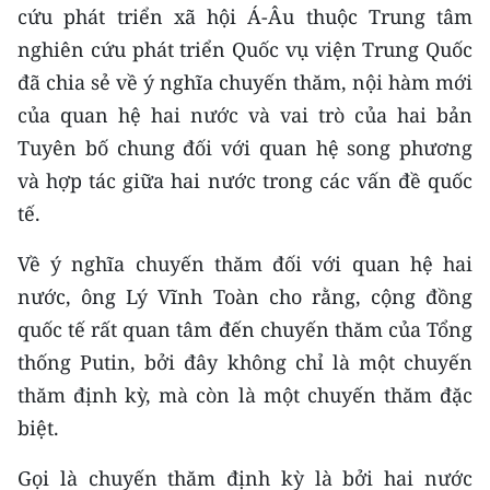
CHƯƠNG TRÌNH OCOP - MỖI XÃ
cứu phát triển xã hội Á-Âu thuộc Trung tâm
MỘT SẢN PHẨM
nghiên cứu phát triển Quốc vụ viện Trung Quốc
đã chia sẻ về ý nghĩa chuyến thăm, nội hàm mới
RADIO
của quan hệ hai nước và vai trò của hai bản
Tuyên bố chung đối với quan hệ song phương
MEDIA CENTER
và hợp tác giữa hai nước trong các vấn đề quốc
E-Magazine
tế.
Video
Về ý nghĩa chuyến thăm đối với quan hệ hai
nước, ông Lý Vĩnh Toàn cho rằng, cộng đồng
Media Chính trị
quốc tế rất quan tâm đến chuyến thăm của Tổng
Media Kinh tế
thống Putin, bởi đây không chỉ là một chuyến
thăm định kỳ, mà còn là một chuyến thăm đặc
Media Văn hóa
biệt.
Media Xã hội
Gọi là chuyến thăm định kỳ là bởi hai nước