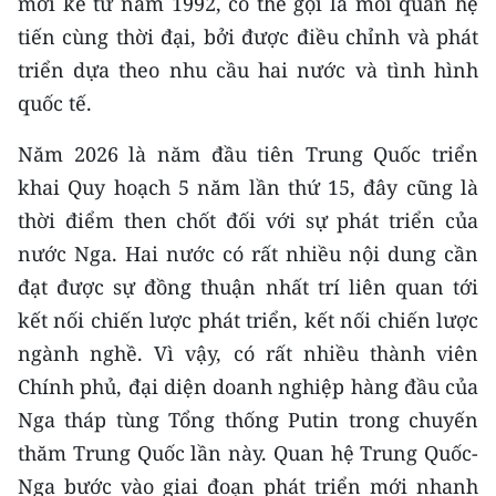
mới kể từ năm 1992, có thể gọi là mối quan hệ
tiến cùng thời đại, bởi được điều chỉnh và phát
CHUYÊN ĐỀ
triển dựa theo nhu cầu hai nước và tình hình
CÁC CHUYÊN TRANG
quốc tế.
Năm 2026 là năm đầu tiên Trung Quốc triển
VỀ BÁO NHÂN DÂN
khai Quy hoạch 5 năm lần thứ 15, đây cũng là
thời điểm then chốt đối với sự phát triển của
THỜI NAY
nước Nga. Hai nước có rất nhiều nội dung cần
NHÂN DÂN CUỐI TUẦN
đạt được sự đồng thuận nhất trí liên quan tới
kết nối chiến lược phát triển, kết nối chiến lược
NHÂN DÂN HẰNG THÁNG
ngành nghề. Vì vậy, có rất nhiều thành viên
MUA BÁO
Chính phủ, đại diện doanh nghiệp hàng đầu của
Nga tháp tùng Tổng thống Putin trong chuyến
ĐỌC BÁO IN
thăm Trung Quốc lần này. Quan hệ Trung Quốc-
Nga bước vào giai đoạn phát triển mới nhanh