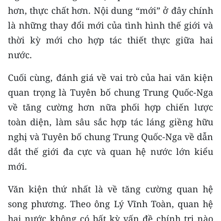
ENGLISH
hơn, thực chất hơn. Nội dung “mới” ở đây chính
là những thay đổi mới của tình hình thế giới và
中文
thời kỳ mới cho hợp tác thiết thực giữa hai
FRANÇAIS
nước.
Cuối cùng, đánh giá về vai trò của hai văn kiện
РУССКИЙ
quan trọng là Tuyên bố chung Trung Quốc-Nga
ESPAÑOL
về tăng cường hơn nữa phối hợp chiến lược
toàn diện, làm sâu sắc hợp tác láng giềng hữu
한국어
nghị và Tuyên bố chung Trung Quốc-Nga về dẫn
dắt thế giới đa cực và quan hệ nước lớn kiểu
mới.
Văn kiện thứ nhất là về tăng cường quan hệ
song phương. Theo ông Lý Vĩnh Toàn, quan hệ
hai nước không có bất kỳ vấn đề chính trị nào