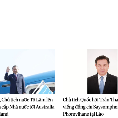
, Chủ tịch nước Tô Lâm lên
Chủ tịch Quốc hội Trần Th
cấp Nhà nước tới Australia
viếng đồng chí Saysompho
land
Phomvihane tại Lào