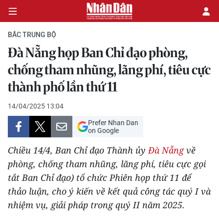
BẮC TRUNG BỘ
Đà Nẵng họp Ban Chỉ đạo phòng,
CHÍNH TRỊ
chống tham nhũng, lãng phí, tiêu cực
thành phố lần thứ 11
KINH TẾ
14/04/2025 13:04
VĂN HÓA
Prefer Nhan Dan
on Google
XÃ HỘI
Chiều 14/4, Ban Chỉ đạo Thành ủy
Đà Nẵng
về
PHÁP LUẬT
phòng, chống tham nhũng, lãng phí, tiêu cực gọi
tắt Ban Chỉ đạo) tổ chức Phiên họp thứ 11 để
DU LỊCH
thảo luận, cho ý kiến về kết quả công tác quý I và
nhiệm vụ, giải pháp trong quý II năm 2025.
THẾ GIỚI