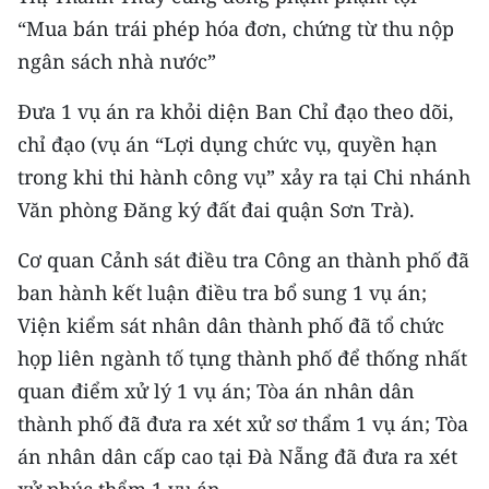
TIN MỚI
“Mua bán trái phép hóa đơn, chứng từ thu nộp
ngân sách nhà nước”
TIN ĐỊA PHƯƠNG
Đưa 1 vụ án ra khỏi diện Ban Chỉ đạo theo dõi,
Trung du và miền núi phía Bắc
chỉ đạo (vụ án “Lợi dụng chức vụ, quyền hạn
Đồng bằng sông Hồng
trong khi thi hành công vụ” xảy ra tại Chi nhánh
Văn phòng Đăng ký đất đai quận Sơn Trà).
Bắc Trung Bộ
Cơ quan Cảnh sát điều tra Công an thành phố đã
Duyên hải Nam Trung Bộ và Tây
ban hành kết luận điều tra bổ sung 1 vụ án;
Nguyên
Viện kiểm sát nhân dân thành phố đã tổ chức
Đông Nam Bộ
họp liên ngành tố tụng thành phố để thống nhất
quan điểm xử lý 1 vụ án; Tòa án nhân dân
Đồng bằng sông Cửu Long
thành phố đã đưa ra xét xử sơ thẩm 1 vụ án; Tòa
Chuyên trang Hà Nội
án nhân dân cấp cao tại Đà Nẵng đã đưa ra xét
Chuyên trang TP. Hồ Chí Minh