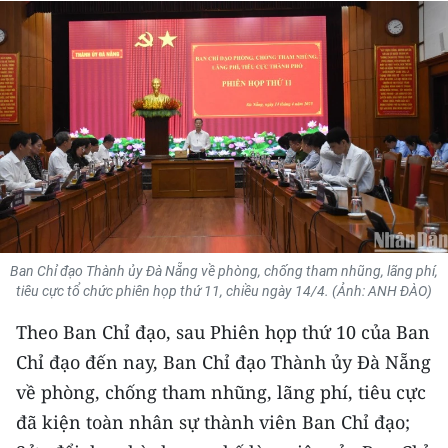
THỂ THAO
GIÁO DỤC
Y TẾ
KHOA HỌC - CÔNG NGHỆ
MÔI TRƯỜNG
BẠN ĐỌC
Ban Chỉ đạo Thành ủy Đà Nẵng về phòng, chống tham nhũng, lãng phí,
tiêu cực tổ chức phiên họp thứ 11, chiều ngày 14/4. (Ảnh: ANH ĐÀO)
KIỂM CHỨNG THÔNG TIN
Theo Ban Chỉ đạo, sau Phiên họp thứ 10 của Ban
TRI THỨC CHUYÊN SÂU
Chỉ đạo đến nay, Ban Chỉ đạo Thành ủy Đà Nẵng
về phòng, chống tham nhũng, lãng phí, tiêu cực
54 DÂN TỘC VIỆT NAM
đã kiện toàn nhân sự thành viên Ban Chỉ đạo;