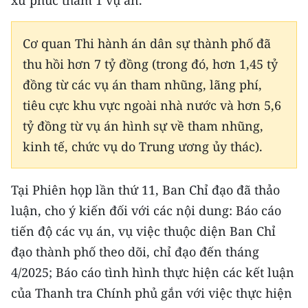
xử phúc thẩm 1 vụ án.
CHUYÊN ĐỀ
Cơ quan Thi hành án dân sự thành phố đã
CÁC CHUYÊN TRANG
thu hồi hơn 7 tỷ đồng (trong đó, hơn 1,45 tỷ
đồng từ các vụ án tham nhũng, lãng phí,
tiêu cực khu vực ngoài nhà nước và hơn 5,6
VỀ BÁO NHÂN DÂN
tỷ đồng từ vụ án hình sự về tham nhũng,
THỜI NAY
kinh tế, chức vụ do Trung ương ủy thác).
NHÂN DÂN CUỐI TUẦN
Tại Phiên họp lần thứ 11, Ban Chỉ đạo đã thảo
NHÂN DÂN HẰNG THÁNG
luận, cho ý kiến đối với các nội dung: Báo cáo
tiến độ các vụ án, vụ việc thuộc diện Ban Chỉ
MUA BÁO
đạo thành phố theo dõi, chỉ đạo đến tháng
4/2025; Báo cáo tình hình thực hiện các kết luận
ĐỌC BÁO IN
của Thanh tra Chính phủ gắn với việc thực hiện