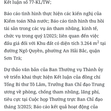
Kết luận số 77-KL/TW;
ENGLISH
Báo cáo tình hình thực hiện các kiến nghị của
中文
Kiểm toán Nhà nước; Báo cáo tình hình thu hồi
FRANÇAIS
tài sản trong các vụ án tham nhũng, kinh tế,
chức vụ trong quý I/2025; liên quan đến việc
РУССКИЙ
2
đấu giá đối với Khu đất có diện tích 3.264 m
tại
đường Ngô Quyền, phường An Hải Bắc, quận
ESPAÑOL
Sơn Trà;
한국어
Dự thảo văn bản của Ban Thường vụ Thành ủy
về triển khai thực hiện Kết luận của đồng chí
Tổng Bí thư Tô Lâm, Trưởng Ban Chỉ đạo Trung
ương về phòng, chống tham nhũng, lãng phí,
tiêu cực tại Cuộc họp Thường trực Ban Chỉ đạo
tháng 3/2025; Báo cáo kết quả hoạt động của