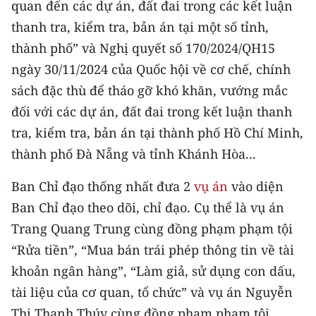
quan đến các dự án, đất đai trong các kết luận
Media Pháp luật
thanh tra, kiểm tra, bản án tại một số tỉnh,
Media Du lịch
thành phố” và Nghị quyết số 170/2024/QH15
Media Thế giới
ngày 30/11/2024 của Quốc hội về cơ chế, chính
sách đặc thù để tháo gỡ khó khăn, vướng mắc
Media Thể thao
đối với các dự án, đất đai trong kết luận thanh
Media Giáo dục
tra, kiểm tra, bản án tại thành phố Hồ Chí Minh,
thành phố Đà Nẵng và tỉnh Khánh Hòa...
Media Y tế
Ban Chỉ đạo thống nhất đưa 2
vụ án
vào diện
Media Khoa học - Công nghệ
Ban Chỉ đạo theo dõi, chỉ đạo. Cụ thể là vụ án
Media Môi trường
Trang Quang Trung cùng đồng phạm phạm tội
“Rửa tiền”, “Mua bán trái phép thông tin về tài
Ảnh
khoản ngân hàng”, “Làm giả, sử dụng con dấu,
Infographic
tài liệu của cơ quan, tổ chức” và vụ án Nguyễn
Thị Thanh Thúy cùng đồng phạm phạm tội