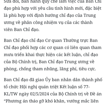
Sửa đổi, ban hành quy chế làm việc của Ban Chỉ
CHƯƠNG TRÌNH OCOP - MỖI XÃ
MỘT SẢN PHẨM
đạo phù hợp với yêu cầu tình hình mới, đặc biệt
là phù hợp với định hướng chỉ đạo của Trung
ương về phân công nhiệm vụ của các thành
RADIO
viên Ban Chỉ đạo.
MEDIA CENTER
Ban Chỉ đạo chỉ đạo Cơ quan Thường trực Ban
E-Magazine
Chỉ đạo phối hợp các cơ quan có liên quan tham
mưu triển khai thực hiện các kết luận, chỉ đạo
Video
của Bộ Chính trị, Ban Chỉ đạo Trung ương về
Media Chính trị
phòng, chống tham nhũng, lãng phí, tiêu cực.
Media Kinh tế
Ban Chỉ đạo đã giao Ủy ban nhân dân thành phố
tổ chức Hội nghị quán triệt Kết luận số 77-
Media Văn hóa
KL/TW ngày 02/5/2024 của Bộ Chính trị về Đề án
Media Xã hội
“Phương án tháo gỡ khó khăn, vướng mắc liên