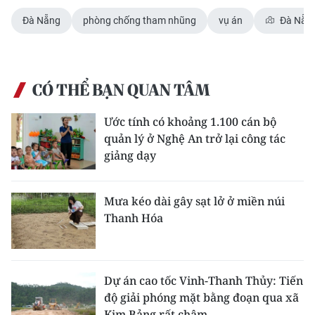
Đà Nẵng
phòng chống tham nhũng
vụ án
Đà Nẵn
CÓ THỂ BẠN QUAN TÂM
Ước tính có khoảng 1.100 cán bộ
quản lý ở Nghệ An trở lại công tác
giảng dạy
Mưa kéo dài gây sạt lở ở miền núi
Thanh Hóa
Dự án cao tốc Vinh-Thanh Thủy: Tiến
độ giải phóng mặt bằng đoạn qua xã
Kim Bảng rất chậm