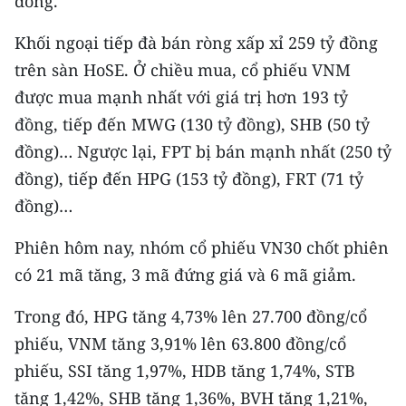
đồng.
CHƯƠNG TRÌNH OCOP - MỖI XÃ
MỘT SẢN PHẨM
Khối ngoại tiếp đà bán ròng xấp xỉ 259 tỷ đồng
trên sàn HoSE. Ở chiều mua, cổ phiếu VNM
RADIO
được mua mạnh nhất với giá trị hơn 193 tỷ
đồng, tiếp đến MWG (130 tỷ đồng), SHB (50 tỷ
MEDIA CENTER
đồng)… Ngược lại, FPT bị bán mạnh nhất (250 tỷ
E-Magazine
đồng), tiếp đến HPG (153 tỷ đồng), FRT (71 tỷ
đồng)…
Video
Phiên hôm nay, nhóm cổ phiếu VN30 chốt phiên
Media Chính trị
có 21 mã tăng, 3 mã đứng giá và 6 mã giảm.
Media Kinh tế
Trong đó, HPG tăng 4,73% lên 27.700 đồng/cổ
Media Văn hóa
phiếu, VNM tăng 3,91% lên 63.800 đồng/cổ
phiếu, SSI tăng 1,97%, HDB tăng 1,74%, STB
Media Xã hội
tăng 1,42%, SHB tăng 1,36%, BVH tăng 1,21%,