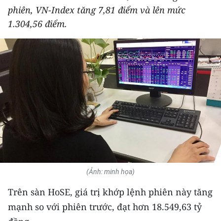
phiên, VN-Index tăng 7,81 điểm và lên mức
THỂ THAO
1.304,56 điểm.
GIÁO DỤC
Y TẾ
KHOA HỌC - CÔNG NGHỆ
MÔI TRƯỜNG
BẠN ĐỌC
KIỂM CHỨNG THÔNG TIN
(Ảnh: minh họa)
TRI THỨC CHUYÊN SÂU
Trên sàn HoSE, giá trị khớp lệnh phiên này tăng
54 DÂN TỘC VIỆT NAM
mạnh so với phiên trước, đạt hơn 18.549,63 tỷ