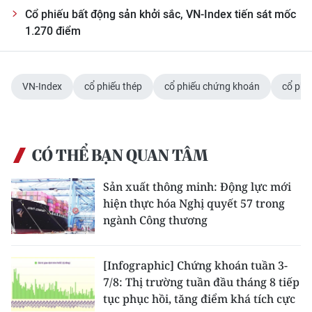
Cổ phiếu bất động sản khởi sắc, VN-Index tiến sát mốc
1.270 điểm
VN-Index
cổ phiếu thép
cổ phiếu chứng khoán
cổ phi
CÓ THỂ BẠN QUAN TÂM
Sản xuất thông minh: Động lực mới
hiện thực hóa Nghị quyết 57 trong
ngành Công thương
[Infographic] Chứng khoán tuần 3-
7/8: Thị trường tuần đầu tháng 8 tiếp
tục phục hồi, tăng điểm khá tích cực