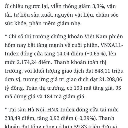
ENGLISH
Ở chiều ngược lại, viễn thông giảm 3,3%, vận
tải, tư liệu sản xuất, nguyên vật liệu, chăm sóc
中文
sức khỏe, phần mềm giảm nhẹ.
FRANÇAIS
* Chỉ số thị trường chứng khoán Việt Nam phiên
hôm nay bật tăng mạnh về cuối phiên, VNXALL-
РУССКИЙ
Index đóng cửa tăng 14,04 điểm (+0,65%), lên
ESPAÑOL
mức 2.174,24 điểm. Thanh khoản toàn thị
trường, với khối lượng giao dịch đạt 848,11 triệu
한국어
đơn vị, tương ứng giá trị giao dịch đạt 21.208,06
tỷ đồng. Toàn thị trường, có 193 mã tăng giá, 95
mã đứng giá và 184 mã giảm giá.
* Tại sàn Hà Nội, HNX-Index đóng cửa tại mức
238,49 điểm, tăng 0,92 điểm (+0,39%). Thanh
khoản đạt tổng cộng có hơn 59,83 triệu đơn vị