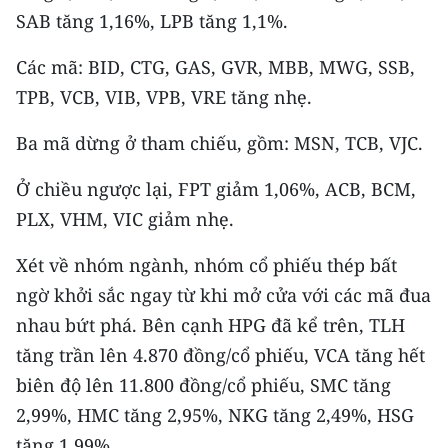
Media Pháp luật
SAB tăng 1,16%, LPB tăng 1,1%.
Media Du lịch
Các mã: BID, CTG, GAS, GVR, MBB, MWG, SSB,
TPB, VCB, VIB, VPB, VRE tăng nhẹ.
Media Thế giới
Media Thể thao
Ba mã dừng ở tham chiếu, gồm: MSN, TCB, VJC.
Media Giáo dục
Ở chiều ngược lại, FPT giảm 1,06%, ACB, BCM,
PLX, VHM, VIC giảm nhẹ.
Media Y tế
Xét về nhóm ngành, nhóm cổ phiếu thép bất
Media Khoa học - Công nghệ
ngờ khởi sắc ngay từ khi mở cửa với các mã đua
Media Môi trường
nhau bứt phá. Bên cạnh HPG đã kể trên, TLH
tăng trần lên 4.870 đồng/cổ phiếu, VCA tăng hết
Ảnh
biên độ lên 11.800 đồng/cổ phiếu, SMC tăng
Infographic
2,99%, HMC tăng 2,95%, NKG tăng 2,49%, HSG
tăng 1,99%.