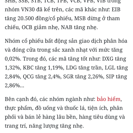
SHB, SSB, STB, TCB, TPB, VCB, VPB, VIB trong
nhóm VN30 đã kể trên, các mã khác như: EIB
CHUYÊN ĐỀ
tăng 20.500 đồng/cổ phiếu, MSB dừng ở tham
chiếu, OCB giảm nhẹ, NAB tăng nhẹ.
CÁC CHUYÊN TRANG
Nhóm cổ phiếu bất động sản giao dịch phân hóa
VỀ BÁO NHÂN DÂN
và đóng cửa trong sắc xanh nhạt với mức tăng
0,02%. Trong đó, các mã tăng tốt như: DXG tăng
THỜI NAY
1,32%, KBC tăng 1,19%, LDG tăng trần, LGL tăng
NHÂN DÂN CUỐI TUẦN
2,84%, QCG tăng 2,4%, SGR tăng 2,26%, SIP tăng
2,86%...
NHÂN DÂN HẰNG THÁNG
Bên cạnh đó, các nhóm ngành như:
bảo hiểm
,
MUA BÁO
thực phẩm, đồ uống và thuốc lá, tiện ích, phân
phối và bán lẻ hàng lâu bền, hàng tiêu dùng và
ĐỌC BÁO IN
trang trí, năng lượng tăng nhẹ.