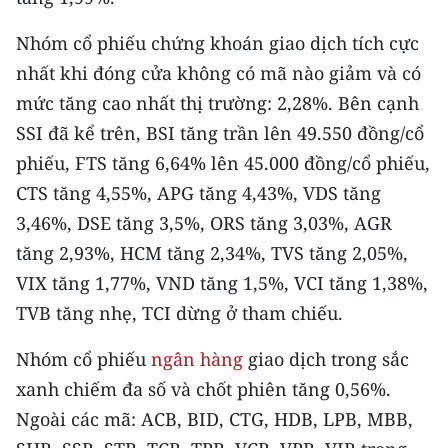
TIN MỚI
Nhóm cổ phiếu chứng khoán giao dịch tích cực
TIN ĐỊA PHƯƠNG
nhất khi đóng cửa không có mã nào giảm và có
mức tăng cao nhất thị trường: 2,28%. Bên cạnh
Trung du và miền núi phía Bắc
SSI đã kể trên, BSI tăng trần lên 49.550 đồng/cổ
Đồng bằng sông Hồng
phiếu, FTS tăng 6,64% lên 45.000 đồng/cổ phiếu,
CTS tăng 4,55%, APG tăng 4,43%, VDS tăng
Bắc Trung Bộ
3,46%, DSE tăng 3,5%, ORS tăng 3,03%, AGR
Duyên hải Nam Trung Bộ và Tây
tăng 2,93%, HCM tăng 2,34%, TVS tăng 2,05%,
Nguyên
VIX tăng 1,77%, VND tăng 1,5%, VCI tăng 1,38%,
TVB tăng nhẹ, TCI dừng ở tham chiếu.
Đông Nam Bộ
Đồng bằng sông Cửu Long
Nhóm cổ phiếu
ngân hàng
giao dịch trong sắc
xanh chiếm đa số và chốt phiên tăng 0,56%.
Chuyên trang Hà Nội
Ngoài các mã: ACB, BID, CTG, HDB, LPB, MBB,
Chuyên trang TP. Hồ Chí Minh