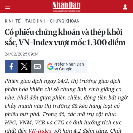
KINH TẾ
TÀI CHÍNH – CHỨNG KHOÁN
Cổ phiếu chứng khoán và thép khởi
CHÍNH TRỊ
sắc, VN-Index vượt mốc 1.300 điểm
KINH TẾ
24/02/2025 09:34
Prefer Nhan Dan
VĂN HÓA
on Google
Phiên giao dịch ngày 24/2, thị trường giao dịch
XÃ HỘI
phân hóa khiến chỉ số chung lình xình giằng co
nhẹ. Phải đến giữa phiên chiều, dòng tiền bất ngờ
PHÁP LUẬT
chảy mạnh vào thị trường đã kéo hàng loạt cổ
DU LỊCH
phiếu bứt phá. Trong đó, các mã trụ cột như:
HPG, VNM, VCB và CTG có ảnh hưởng tích cực
THẾ GIỚI
nhất đến
VN-Index
với hơn 4,2 điểm tăng. Chốt