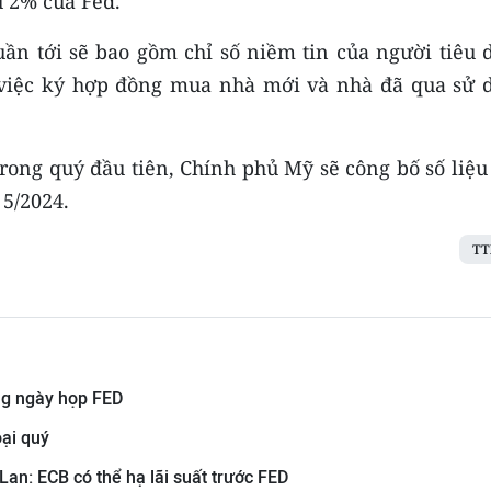
u 2% của Fed.
uần tới sẽ bao gồm chỉ số niềm tin của người tiêu 
ề việc ký hợp đồng mua nhà mới và nhà đã qua sử 
trong quý đầu tiên, Chính phủ Mỹ sẽ công bố số liệ
 5/2024.
TT
ng ngày họp FED
oại quý
n: ECB có thể hạ lãi suất trước FED