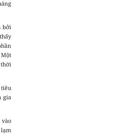
tháng
 bởi
thấy
 phần
 Một
thời
 tiêu
n gia
 vào
 lạm