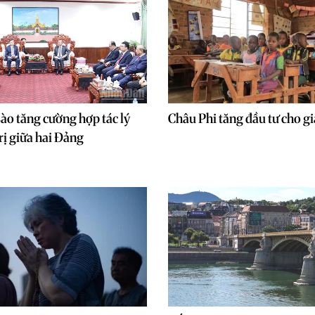
o tăng cường hợp tác lý
Châu Phi tăng đầu tư cho g
rị giữa hai Đảng