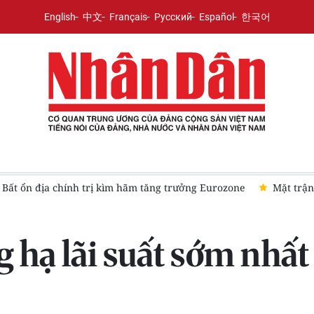
English
中文
Français
Русский
Español
한국어
Bất ổn địa chính trị kìm hãm tăng trưởng Eurozone
Mặt trận
 hạ lãi suất sớm nhất 