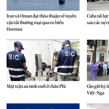
Iran và Oman đạt thỏa thuận về tuyến
Cuba nỗ lực
vận tải thương mại qua eo biển
sau các sự 
Hormuz
Mặt trận an ninh mới ở châu Phi
Gìn giữ ký ứ
Việt-Nga