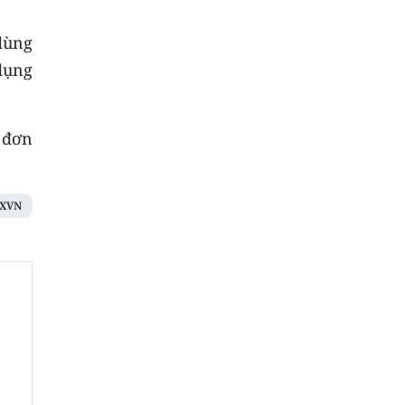
dùng
dụng
u đơn
XVN