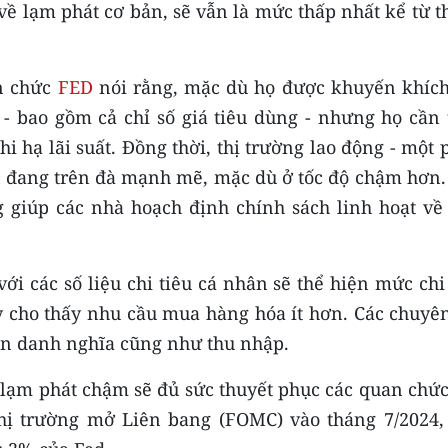
n về lạm phát cơ bản, sẽ vẫn là mức thấp nhất kể từ 
an chức
FED
nói rằng, mặc dù họ được khuyến khích
 - bao gồm cả chỉ số giá tiêu dùng - nhưng họ cần 
hi hạ lãi suất. Đồng thời, thị trường lao động - một
n đang trên đà mạnh mẽ, mặc dù ở tốc độ chậm hơn.
 giúp các nhà hoạch định chính sách linh hoạt về 
ới các số liệu chi tiêu cá nhân sẽ thể hiện mức chi
ây cho thấy nhu cầu mua hàng hóa ít hơn. Các chuyê
ân danh nghĩa cũng như thu nhập.
 lạm phát chậm sẽ đủ sức thuyết phục các quan chức
hị trường mở Liên bang (FOMC) vào tháng 7/2024,