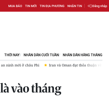
MUA BÁO
TIN MỚI
TIN ĐỊA PHƯƠNG
NHẬN TIN
Đăng nhập
THỜI NAY
NHÂN DÂN CUỐI TUẦN
NHÂN DÂN HẰNG THÁNG
 an ninh mới ở châu Phi
Iran và Oman đạt thỏa thuận về tuy
là vào tháng