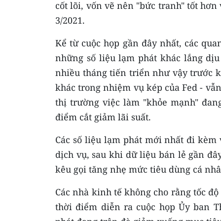
cốt lõi, vốn vẽ nên "bức tranh" tốt hơ
3/2021.
Kể từ cuộc họp gần đây nhất, các qu
những số liệu lạm phát khác lắng dịu
nhiều tháng tiến triển như vậy trước k
khác trong nhiệm vụ kép của Fed - vẫ
thị trường việc làm "khỏe mạnh" đang
điểm cắt giảm lãi suất.
Các số liệu lạm phát mới nhất đi kèm v
dịch vụ, sau khi dữ liệu bán lẻ gần đ
kêu gọi tăng nhẹ mức tiêu dùng cá nh
Các nhà kinh tế không cho rằng tốc độ
thời điểm diễn ra cuộc họp Ủy ban T