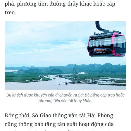
phà, phương tiện đường thủy khác hoặc cáp
TIN MỚI
treo.
TIN ĐỊA PHƯƠNG
Trung du và miền núi phía Bắc
Đồng bằng sông Hồng
Bắc Trung Bộ
Duyên hải Nam Trung Bộ và Tây
Nguyên
Đông Nam Bộ
Du khách được khuyến cáo di chuyển ra Cát Bà bằng cáp treo hoặc
phương tiện vận tải thủy khác.
Đồng bằng sông Cửu Long
Đồng thời, Sở Giao thông vận tải Hải Phòng
Chuyên trang Hà Nội
cũng thông báo tăng tần suất hoạt động của
Chuyên trang TP. Hồ Chí Minh