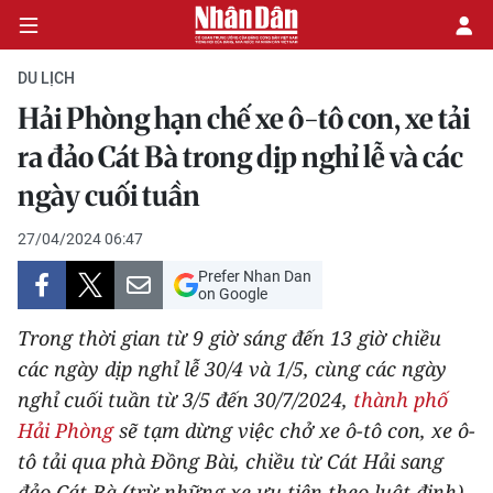
DU LỊCH
Hải Phòng hạn chế xe ô-tô con, xe tải
CHÍNH TRỊ
ra đảo Cát Bà trong dịp nghỉ lễ và các
ngày cuối tuần
KINH TẾ
27/04/2024 06:47
VĂN HÓA
Prefer Nhan Dan
on Google
XÃ HỘI
Trong thời gian từ 9 giờ sáng đến 13 giờ chiều
PHÁP LUẬT
các ngày dịp nghỉ lễ 30/4 và 1/5, cùng các ngày
nghỉ cuối tuần từ 3/5 đến 30/7/2024,
thành phố
DU LỊCH
Hải Phòng
sẽ tạm dừng việc chở xe ô-tô con, xe ô-
tô tải qua phà Đồng Bài, chiều từ Cát Hải sang
THẾ GIỚI
đảo Cát Bà (trừ những xe ưu tiên theo luật định).