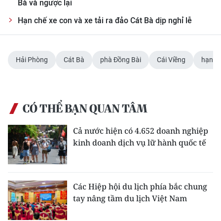
Bà và ngược lại
Hạn chế xe con và xe tải ra đảo Cát Bà dịp nghỉ lễ
Hải Phòng
Cát Bà
phà Đồng Bài
Cái Viềng
hạn ch
CÓ THỂ BẠN QUAN TÂM
Cả nước hiện có 4.652 doanh nghiệp
kinh doanh dịch vụ lữ hành quốc tế
Các Hiệp hội du lịch phía bắc chung
tay nâng tầm du lịch Việt Nam