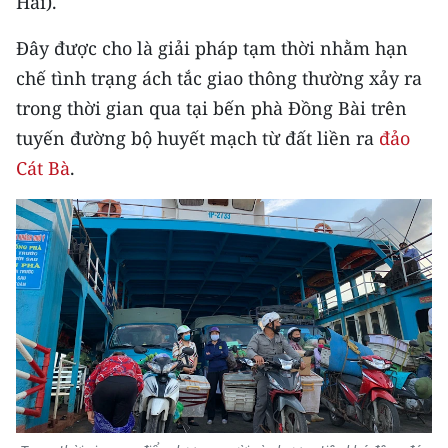
Hải).
CHƯƠNG TRÌNH OCOP - MỖI XÃ
MỘT SẢN PHẨM
Đây được cho là giải pháp tạm thời nhằm hạn
chế tình trạng ách tắc giao thông thường xảy ra
RADIO
trong thời gian qua tại bến phà Đồng Bài trên
tuyến đường bộ huyết mạch từ đất liền ra
đảo
MEDIA CENTER
Cát Bà
.
E-Magazine
Video
Media Chính trị
Media Kinh tế
Media Văn hóa
Media Xã hội