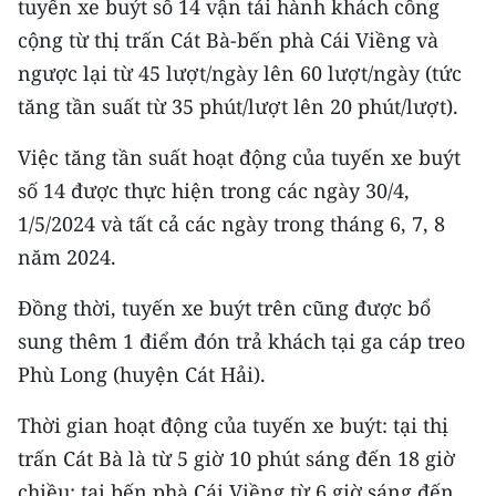
tuyến xe buýt số 14 vận tải hành khách công
cộng từ thị trấn Cát Bà-bến phà Cái Viềng và
CHUYÊN ĐỀ
ngược lại từ 45 lượt/ngày lên 60 lượt/ngày (tức
CÁC CHUYÊN TRANG
tăng tần suất từ 35 phút/lượt lên 20 phút/lượt).
Việc tăng tần suất hoạt động của tuyến xe buýt
VỀ BÁO NHÂN DÂN
số 14 được thực hiện trong các ngày 30/4,
1/5/2024 và tất cả các ngày trong tháng 6, 7, 8
THỜI NAY
năm 2024.
NHÂN DÂN CUỐI TUẦN
Đồng thời, tuyến xe buýt trên cũng được bổ
NHÂN DÂN HẰNG THÁNG
sung thêm 1 điểm đón trả khách tại ga cáp treo
Phù Long (huyện Cát Hải).
MUA BÁO
Thời gian hoạt động của tuyến xe buýt: tại thị
ĐỌC BÁO IN
trấn Cát Bà là từ 5 giờ 10 phút sáng đến 18 giờ
chiều; tại bến phà Cái Viềng từ 6 giờ sáng đến