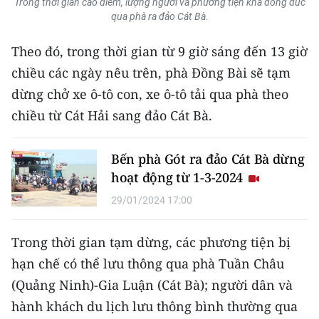
Trong thời gian cao điểm, lượng người và phương tiện khá đông đúc
Media Pháp luật
qua phà ra đảo Cát Bà.
Media Du lịch
Theo đó, trong thời gian từ 9 giờ sáng đến 13 giờ
Media Thế giới
chiều các ngày nêu trên, phà Đồng Bài sẽ tạm
dừng chở xe ô-tô con, xe ô-tô tải qua phà theo
Media Thể thao
chiều từ Cát Hải sang đảo Cát Bà.
Media Giáo dục
Bến phà Gót ra đảo Cát Bà dừng
Media Y tế
hoạt động từ 1-3-2024
Media Khoa học - Công nghệ
29/01/2024 17:00
Media Môi trường
Trong thời gian tạm dừng, các phương tiện bị
Ảnh
hạn chế có thể lưu thông qua phà Tuần Châu
(Quảng Ninh)-Gia Luận (Cát Bà); người dân và
Infographic
hành khách du lịch lưu thông bình thường qua