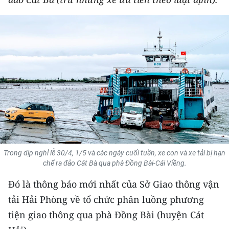
THỂ THAO
GIÁO DỤC
Y TẾ
KHOA HỌC - CÔNG NGHỆ
MÔI TRƯỜNG
BẠN ĐỌC
Trong dịp nghỉ lễ 30/4, 1/5 và các ngày cuối tuần, xe con và xe tải bị hạn
KIỂM CHỨNG THÔNG TIN
chế ra đảo Cát Bà qua phà Đồng Bài-Cái Viềng.
Đó là thông báo mới nhất của Sở Giao thông vận
TRI THỨC CHUYÊN SÂU
tải Hải Phòng về tổ chức phân luồng phương
54 DÂN TỘC VIỆT NAM
tiện giao thông qua phà Đồng Bài (huyện Cát