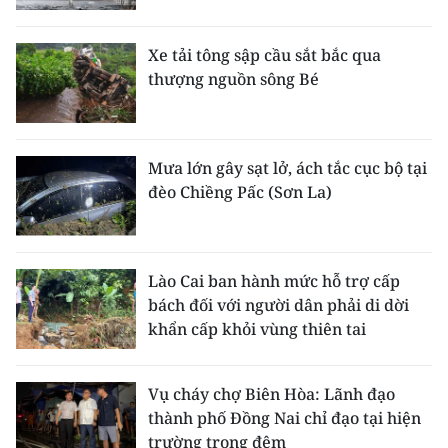
ENGLISH
Xe tải tông sập cầu sắt bắc qua
中文
thượng nguồn sông Bé
FRANÇAIS
РУССКИЙ
Mưa lớn gây sạt lở, ách tắc cục bộ tại
đèo Chiềng Pấc (Sơn La)
ESPAÑOL
한국어
Lào Cai ban hành mức hỗ trợ cấp
bách đối với người dân phải di dời
khẩn cấp khỏi vùng thiên tai
Vụ cháy chợ Biên Hòa: Lãnh đạo
thành phố Đồng Nai chỉ đạo tại hiện
trường trong đêm