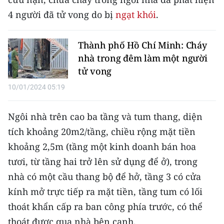
CHƯƠNG TRÌNH OCOP - MỖI XÃ
4 người đã tử vong do bị
ngạt khói
.
MỘT SẢN PHẨM
Thành phố Hồ Chí Minh: Cháy
RADIO
nhà trong đêm làm một người
tử vong
MEDIA CENTER
10/01/2024 05:19
E-Magazine
Ngôi nhà trên cao ba tầng và tum thang, diện
Video
tích khoảng 20m2/tầng, chiều rộng mặt tiền
Media Chính trị
khoảng 2,5m (tầng một kinh doanh bán hoa
tươi, từ tầng hai trở lên sử dụng để ở), trong
Media Kinh tế
nhà có một cầu thang bộ để hở, tầng 3 có cửa
Media Văn hóa
kính mở trực tiếp ra mặt tiền, tầng tum có lối
Media Xã hội
thoát khẩn cấp ra ban công phía trước, có thể
thoát được qua nhà bên cạnh.