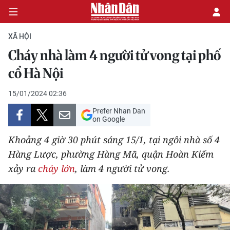
XÃ HỘI
Cháy nhà làm 4 người tử vong tại phố
CHÍNH TRỊ
cổ Hà Nội
KINH TẾ
15/01/2024 02:36
Prefer Nhan Dan
VĂN HÓA
on Google
Khoảng 4 giờ 30 phút sáng 15/1,
tại ngôi nhà số 4
XÃ HỘI
Hàng Lược, phường Hàng Mã, quận Hoàn Kiếm
xảy ra
cháy lớn
, làm 4 người tử vong.
PHÁP LUẬT
DU LỊCH
THẾ GIỚI