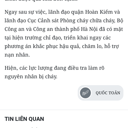
Media Pháp luật
Ngay sau sự việc, lãnh đạo quận Hoàn Kiếm và
Media Du lịch
lãnh đạo Cục Cảnh sát Phòng cháy chữa cháy, Bộ
Media Thế giới
Công an và Công an thành phố Hà Nội đã có mặt
tại hiện trường chỉ đạo, triển khai ngay các
Media Thể thao
phương án khắc phục hậu quả, chăm lo, hỗ trợ
Media Giáo dục
nạn nhân.
Media Y tế
Hiện, các lực lượng đang điều tra làm rõ
nguyên nhân bị cháy.
Media Khoa học - Công nghệ
Media Môi trường
QUỐC TOẢN
Ảnh
Infographic
TIN LIÊN QUAN