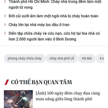
Thành phố Hồ Chí Minh: Cháy nhà trong đêm làm một
TIN MỚI
người tử vong
TIN ĐỊA PHƯƠNG
Đốt củi sưởi ấm làm một ngôi nhà bị cháy hoàn toàn
Cháy lớn tại nhà máy lọc dầu ở Iran
Trung du và miền núi phía Bắc
Diễn tập chữa cháy và cứu nạn, cứu hộ tại tòa nhà có
Đồng bằng sông Hồng
hơn 2.000 người làm việc ở Bình Dương
Bắc Trung Bộ
Duyên hải Nam Trung Bộ và Tây
phòng cháy chữa cháy
cháy nhà phố cổ
Hà Nội
4 ngư
Nguyên
Đông Nam Bộ
CÓ THỂ BẠN QUAN TÂM
Đồng bằng sông Cửu Long
[Ảnh] 500 ngày đêm chạy đua cùng
Chuyên trang Hà Nội
mưa nắng giữa lòng thành phố
Chuyên trang TP. Hồ Chí Minh