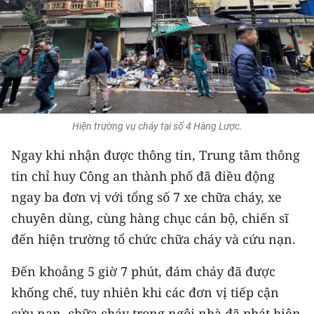
THỂ THAO
GIÁO DỤC
Y TẾ
KHOA HỌC - CÔNG NGHỆ
Hiện trường vụ cháy tại số 4 Hàng Lược.
MÔI TRƯỜNG
Ngay khi nhận được thông tin, Trung tâm thông
tin chỉ huy Công an thành phố đã điều động
BẠN ĐỌC
ngay ba đơn vị với tổng số 7 xe chữa cháy, xe
chuyên dùng, cùng hàng chục cán bộ, chiến sĩ
KIỂM CHỨNG THÔNG TIN
đến hiện trường tổ chức chữa cháy và cứu nạn.
TRI THỨC CHUYÊN SÂU
Đến khoảng 5 giờ 7 phút, đám cháy đã được
54 DÂN TỘC VIỆT NAM
khống chế, tuy nhiên khi các đơn vị tiếp cận
cứu nạn, chữa cháy trong ngôi nhà đã phát hiện