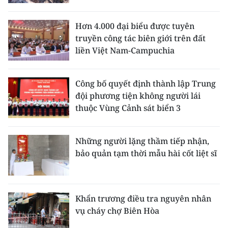
CHUYÊN ĐỀ
Hơn 4.000 đại biểu được tuyên
truyền công tác biên giới trên đất
CÁC CHUYÊN TRANG
liền Việt Nam-Campuchia
VỀ BÁO NHÂN DÂN
Công bố quyết định thành lập Trung
đội phương tiện không người lái
THỜI NAY
thuộc Vùng Cảnh sát biển 3
NHÂN DÂN CUỐI TUẦN
Những người lặng thầm tiếp nhận,
NHÂN DÂN HẰNG THÁNG
bảo quản tạm thời mẫu hài cốt liệt sĩ
MUA BÁO
Khẩn trương điều tra nguyên nhân
ĐỌC BÁO IN
vụ cháy chợ Biên Hòa