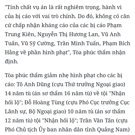
"Tính chất vụ án là rất nghiêm trọng, hành vi
CHUYÊN ĐỀ
của bị cáo với vai trò chính. Do đó, không có căn
cứ chấp nhận kháng cáo của các bị cáo Phạm
CÁC CHUYÊN TRANG
Trung Kiên, Nguyễn Thị Hương Lan, Vũ Anh
Tuấn, Vũ Sỹ Cường, Trần Minh Tuấn, Phạm Bích
VỀ BÁO NHÂN DÂN
Hằng về phần hình phạt", Tòa phúc thẩm nhận
định.
THỜI NAY
Tòa phúc thẩm giảm nhẹ hình phạt cho các bị
NHÂN DÂN CUỐI TUẦN
cáo: Tô Anh Dũng (cựu Thứ trưởng Ngoại giao)
NHÂN DÂN HẰNG THÁNG
14 năm tù (án sơ thẩm 16 năm tù) về tội "Nhận
hối lộ"; Đỗ Hoàng Tùng (cựu Phó Cục trưởng Cục
MUA BÁO
Lãnh sự, Bộ Ngoại giao) 10 năm tù (án sơ thẩm
ĐỌC BÁO IN
12 năm tù) tội "Nhận hối lộ"; Trần Văn Tân (cựu
Phó Chủ tịch Ủy ban nhân dân tỉnh Quảng Nam)