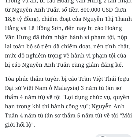
Trong vụ án, bị cáo Hoàng Văn Hưng 2 lần nhận
từ Nguyễn Anh Tuấn số tiền 800.000 USD (hơn
18,8 tỷ đồng), chiếm đoạt của Nguyễn Thị Thanh
Hằng và Lê Hồng Sơn, đến nay bị cáo Hoàng
Văn Hưng đã thừa nhận hành vi phạm tội, nộp
lại toàn bộ số tiền đã chiếm đoạt, nên tính chất,
mức độ nghiêm trọng về hành vi phạm tội của
bị cáo Nguyễn Anh Tuấn cũng giảm đáng kể.
Tòa phúc thẩm tuyên bị cáo Trần Việt Thái (cựu
Đại sứ Việt Nam ở Malaysia) 3 năm tù (án sơ
thẩm 4 năm tù) về tội "Lợi dụng chức vụ, quyền
hạn trong khi thi hành công vụ"; Nguyễn Anh
Tuấn 4 năm tù (án sơ thẩm 5 năm tù) về tội “Môi
giới hối lộ”.