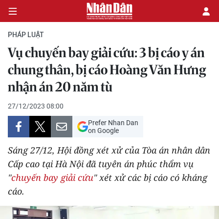
PHÁP LUẬT
Vụ chuyến bay giải cứu: 3 bị cáo y án
CHÍNH TRỊ
chung thân, bị cáo Hoàng Văn Hưng
nhận án 20 năm tù
KINH TẾ
27/12/2023 08:00
VĂN HÓA
Prefer Nhan Dan
on Google
XÃ HỘI
Sáng 27/12, Hội đồng xét xử của Tòa án nhân dân
PHÁP LUẬT
Cấp cao tại Hà Nội đã tuyên án phúc thẩm vụ
"
chuyến bay giải cứu
" xét xử các bị cáo có kháng
DU LỊCH
cáo.
THẾ GIỚI