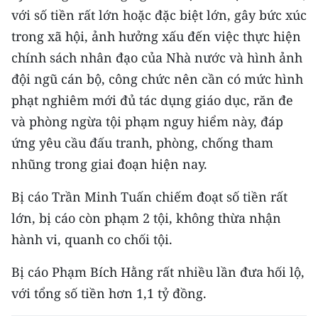
Media Pháp luật
với số tiền rất lớn hoặc đặc biệt lớn, gây bức xúc
trong xã hội, ảnh hưởng xấu đến việc thực hiện
Media Du lịch
chính sách nhân đạo của Nhà nước và hình ảnh
Media Thế giới
đội ngũ cán bộ, công chức nên cần có mức hình
phạt nghiêm mới đủ tác dụng giáo dục, răn đe
Media Thể thao
và phòng ngừa tội phạm nguy hiểm này, đáp
Media Giáo dục
ứng yêu cầu đấu tranh, phòng, chống tham
Media Y tế
nhũng trong giai đoạn hiện nay.
Media Khoa học - Công nghệ
Bị cáo Trần Minh Tuấn chiếm đoạt số tiền rất
lớn, bị cáo còn phạm 2 tội, không thừa nhận
Media Môi trường
hành vi, quanh co chối tội.
Ảnh
Bị cáo Phạm Bích Hằng rất nhiều lần đưa hối lộ,
Infographic
với tổng số tiền hơn 1,1 tỷ đồng.