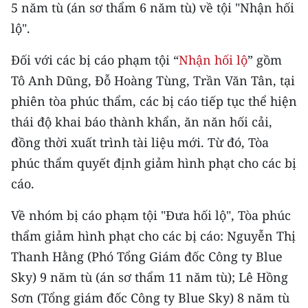
5 năm tù (án sơ thẩm 6 năm tù) về tội "Nhận hối
ENGLISH
lộ".
中文
Đối với các bị cáo phạm tội “
Nhận hối lộ
” gồm
FRANÇAIS
Tô Anh Dũng, Đỗ Hoàng Tùng, Trần Văn Tân, tại
phiên tòa phúc thẩm, các bị cáo tiếp tục thể hiện
РУССКИЙ
thái độ khai báo thành khẩn, ăn năn hối cải,
ESPAÑOL
đồng thời xuất trình tài liệu mới. Từ đó, Tòa
phúc thẩm quyết định giảm hình phạt cho các bị
한국어
cáo.
Về nhóm bị cáo phạm tội "Đưa hối lộ", Tòa phúc
thẩm giảm hình phạt cho các bị cáo: Nguyễn Thị
Thanh Hằng (Phó Tổng Giám đốc Công ty Blue
Sky) 9 năm tù (án sơ thẩm 11 năm tù); Lê Hồng
Sơn (Tổng giám đốc Công ty Blue Sky) 8 năm tù