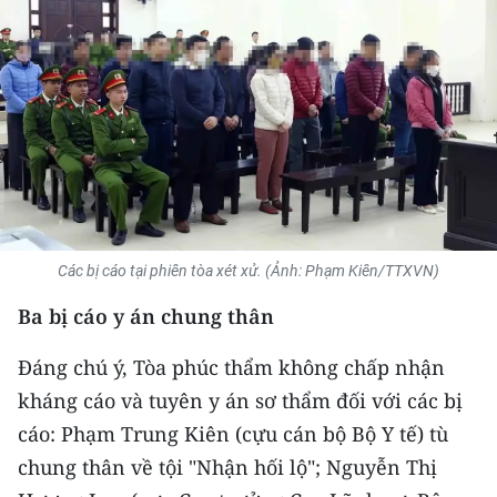
THỂ THAO
GIÁO DỤC
Y TẾ
KHOA HỌC - CÔNG NGHỆ
MÔI TRƯỜNG
Các bị cáo tại phiên tòa xét xử. (Ảnh: Phạm Kiên/TTXVN)
BẠN ĐỌC
Ba bị cáo y án chung thân
KIỂM CHỨNG THÔNG TIN
Đáng chú ý, Tòa phúc thẩm không chấp nhận
kháng cáo và tuyên y án sơ thẩm đối với các bị
TRI THỨC CHUYÊN SÂU
cáo: Phạm Trung Kiên (cựu cán bộ Bộ Y tế) tù
54 DÂN TỘC VIỆT NAM
chung thân về tội "Nhận hối lộ"; Nguyễn Thị