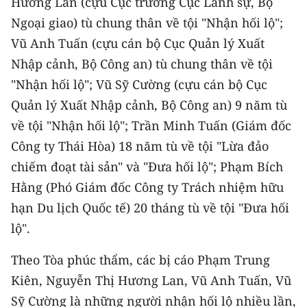
Hương Lan (cựu Cục trưởng Cục Lãnh sự, Bộ
CHƯƠNG TRÌNH OCOP - MỖI XÃ
Ngoại giao) tù chung thân về tội "Nhận hối lộ";
MỘT SẢN PHẨM
Vũ Anh Tuấn (cựu cán bộ Cục Quản lý Xuất
Nhập cảnh, Bộ Công an) tù chung thân về tội
RADIO
"Nhận hối lộ"; Vũ Sỹ Cường (cựu cán bộ Cục
MEDIA CENTER
Quản lý Xuất Nhập cảnh, Bộ Công an) 9 năm tù
về tội "Nhận hối lộ"; Trần Minh Tuấn (Giám đốc
E-Magazine
Công ty Thái Hòa) 18 năm tù về tội "Lừa đảo
Video
chiếm đoạt tài sản" và "Đưa hối lộ"; Phạm Bích
Hằng (Phó Giám đốc Công ty Trách nhiệm hữu
Media Chính trị
hạn Du lịch Quốc tế) 20 tháng tù về tội "Đưa hối
Media Kinh tế
lộ".
Media Văn hóa
Theo Tòa phúc thẩm, các bị cáo Phạm Trung
Kiên, Nguyễn Thị Hương Lan, Vũ Anh Tuấn, Vũ
Media Xã hội
Sỹ Cường là những người nhận hối lộ nhiều lần,