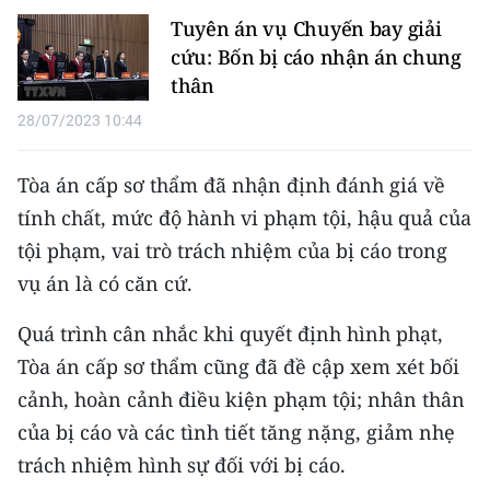
TIN MỚI
Tuyên án vụ Chuyến bay giải
cứu: Bốn bị cáo nhận án chung
TIN ĐỊA PHƯƠNG
thân
28/07/2023 10:44
Trung du và miền núi phía Bắc
Đồng bằng sông Hồng
Tòa án cấp sơ thẩm đã nhận định đánh giá về
tính chất, mức độ hành vi phạm tội, hậu quả của
Bắc Trung Bộ
tội phạm, vai trò trách nhiệm của bị cáo trong
Duyên hải Nam Trung Bộ và Tây
vụ án là có căn cứ.
Nguyên
Quá trình cân nhắc khi quyết định hình phạt,
Đông Nam Bộ
Tòa án cấp sơ thẩm cũng đã đề cập xem xét bối
Đồng bằng sông Cửu Long
cảnh, hoàn cảnh điều kiện phạm tội; nhân thân
của bị cáo và các tình tiết tăng nặng, giảm nhẹ
Chuyên trang Hà Nội
trách nhiệm hình sự đối với bị cáo.
Chuyên trang TP. Hồ Chí Minh