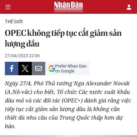
THẾ GIỚI
OPEC không tiếp tục cắt giảm sản
CHÍNH TRỊ
lượng dầu
KINH TẾ
27/04/2023 22:06
Prefer Nhan Dan
VĂN HÓA
on Google
Ngày 27/4, Phó Thủ tướng Nga Alexander Novak
XÃ HỘI
(A.Nô-vắc) cho biết, Tổ chức Các nước xuất khẩu
dầu mỏ và các đối tác (OPEC+) đánh giá rằng việc
PHÁP LUẬT
tiếp tục cắt giảm sản lượng dầu là không cần
DU LỊCH
thiết dù nhu cầu của Trung Quốc thấp hơn dự
báo.
THẾ GIỚI