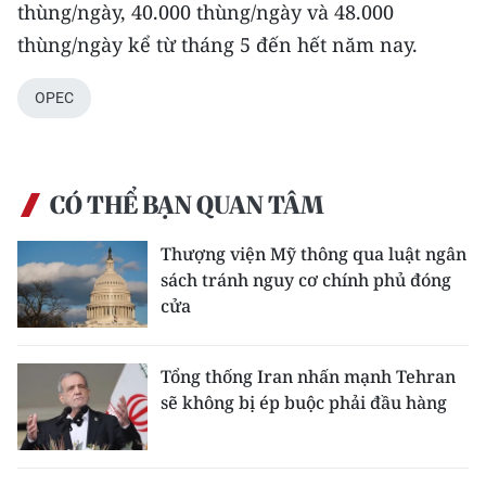
thùng/ngày, 40.000 thùng/ngày và 48.000
TIN MỚI
thùng/ngày kể từ tháng 5 đến hết năm nay.
TIN ĐỊA PHƯƠNG
OPEC
Trung du và miền núi phía Bắc
Đồng bằng sông Hồng
CÓ THỂ BẠN QUAN TÂM
Bắc Trung Bộ
Thượng viện Mỹ thông qua luật ngân
Duyên hải Nam Trung Bộ và Tây
sách tránh nguy cơ chính phủ đóng
Nguyên
cửa
Đông Nam Bộ
Tổng thống Iran nhấn mạnh Tehran
Đồng bằng sông Cửu Long
sẽ không bị ép buộc phải đầu hàng
Chuyên trang Hà Nội
Chuyên trang TP. Hồ Chí Minh