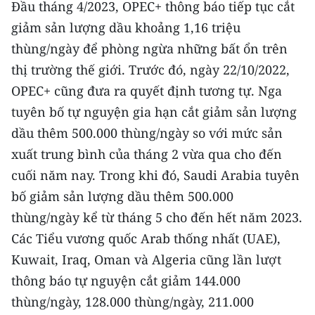
Ðầu tháng 4/2023, OPEC+ thông báo tiếp tục cắt
Media Pháp luật
giảm sản lượng dầu khoảng 1,16 triệu
Media Du lịch
thùng/ngày để phòng ngừa những bất ổn trên
Media Thế giới
thị trường thế giới. Trước đó, ngày 22/10/2022,
OPEC+ cũng đưa ra quyết định tương tự. Nga
Media Thể thao
tuyên bố tự nguyện gia hạn cắt giảm sản lượng
Media Giáo dục
dầu thêm 500.000 thùng/ngày so với mức sản
xuất trung bình của tháng 2 vừa qua cho đến
Media Y tế
cuối năm nay. Trong khi đó, Saudi Arabia tuyên
Media Khoa học - Công nghệ
bố giảm sản lượng dầu thêm 500.000
thùng/ngày kể từ tháng 5 cho đến hết năm 2023.
Media Môi trường
Các Tiểu vương quốc Arab thống nhất (UAE),
Ảnh
Kuwait, Iraq, Oman và Algeria cũng lần lượt
thông báo tự nguyện cắt giảm 144.000
Infographic
thùng/ngày, 128.000 thùng/ngày, 211.000