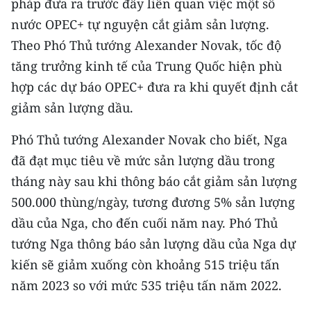
pháp đưa ra trước đây liên quan việc một số
CHƯƠNG TRÌNH OCOP - MỖI XÃ
MỘT SẢN PHẨM
nước OPEC+ tự nguyện cắt giảm sản lượng.
Theo Phó Thủ tướng Alexander Novak, tốc độ
tăng trưởng kinh tế của Trung Quốc hiện phù
RADIO
hợp các dự báo OPEC+ đưa ra khi quyết định cắt
MEDIA CENTER
giảm sản lượng dầu.
E-Magazine
Phó Thủ tướng Alexander Novak cho biết, Nga
đã đạt mục tiêu về mức sản lượng dầu trong
Video
tháng này sau khi thông báo cắt giảm sản lượng
Media Chính trị
500.000 thùng/ngày, tương đương 5% sản lượng
dầu của Nga, cho đến cuối năm nay. Phó Thủ
Media Kinh tế
tướng Nga thông báo sản lượng dầu của Nga dự
Media Văn hóa
kiến sẽ giảm xuống còn khoảng 515 triệu tấn
năm 2023 so với mức 535 triệu tấn năm 2022.
Media Xã hội