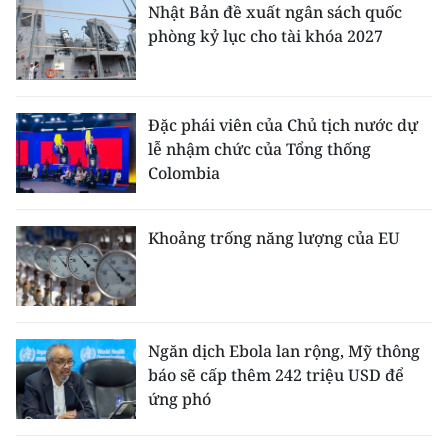
Nhật Bản đề xuất ngân sách quốc
phòng kỷ lục cho tài khóa 2027
CHUYÊN ĐỀ
CÁC CHUYÊN TRANG
Đặc phái viên của Chủ tịch nước dự
lễ nhậm chức của Tổng thống
VỀ BÁO NHÂN DÂN
Colombia
THỜI NAY
Khoảng trống năng lượng của EU
NHÂN DÂN CUỐI TUẦN
NHÂN DÂN HẰNG THÁNG
MUA BÁO
Ngăn dịch Ebola lan rộng, Mỹ thông
báo sẽ cấp thêm 242 triệu USD để
ĐỌC BÁO IN
ứng phó