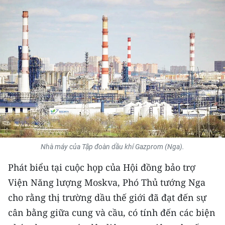
THỂ THAO
GIÁO DỤC
Y TẾ
KHOA HỌC - CÔNG NGHỆ
MÔI TRƯỜNG
BẠN ĐỌC
Nhà máy của Tập đoàn dầu khí Gazprom (Nga).
KIỂM CHỨNG THÔNG TIN
Phát biểu tại cuộc họp của Hội đồng bảo trợ
TRI THỨC CHUYÊN SÂU
Viện Năng lượng Moskva, Phó Thủ tướng Nga
cho rằng thị trường dầu thế giới đã đạt đến sự
54 DÂN TỘC VIỆT NAM
cân bằng giữa cung và cầu, có tính đến các biện