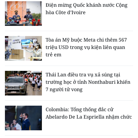
ENGLISH
Điện mừng Quốc khánh nước Cộng
hòa Côte d’Ivoire
中文
FRANÇAIS
Tòa án Mỹ buộc Meta chi thêm 567
triệu USD trong vụ kiện liên quan
РУССКИЙ
trẻ em
ESPAÑOL
Thái Lan điều tra vụ xả súng tại
한국어
trường học ở tỉnh Nonthaburi khiến
7 người tử vong
Colombia: Tổng thống đắc cử
Abelardo De La Espriella nhậm chức