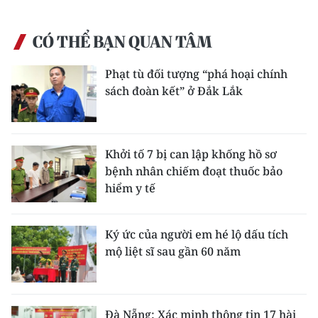
CÓ THỂ BẠN QUAN TÂM
Phạt tù đối tượng “phá hoại chính
sách đoàn kết” ở Đắk Lắk
Khởi tố 7 bị can lập khống hồ sơ
bệnh nhân chiếm đoạt thuốc bảo
hiểm y tế
Ký ức của người em hé lộ dấu tích
mộ liệt sĩ sau gần 60 năm
Đà Nẵng: Xác minh thông tin 17 hài