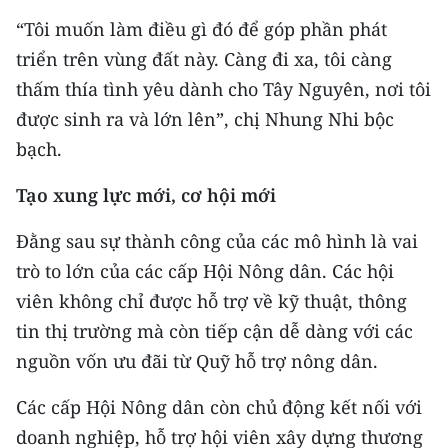
ENGLISH
“Tôi muốn làm điều gì đó để góp phần phát
triển trên vùng đất này. Càng đi xa, tôi càng
中文
thấm thía tình yêu dành cho Tây Nguyên, nơi tôi
FRANÇAIS
được sinh ra và lớn lên”, chị Nhung Nhi bộc
bạch.
РУССКИЙ
Tạo xung lực mới, cơ hội mới
ESPAÑOL
Đằng sau sự thành công của các mô hình là vai
한국어
trò to lớn của các cấp Hội Nông dân. Các hội
viên không chỉ được hỗ trợ về kỹ thuật, thông
tin thị trường mà còn tiếp cận dễ dàng với các
nguồn vốn ưu đãi từ Quỹ hỗ trợ nông dân.
Các cấp Hội Nông dân còn chủ động kết nối với
doanh nghiệp, hỗ trợ hội viên xây dựng thương