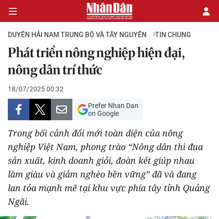
DUYÊN HẢI NAM TRUNG BỘ VÀ TÂY NGUYÊN
TIN CHUNG
Phát triển nông nghiệp hiện đại,
CHÍNH TRỊ
nông dân trí thức
KINH TẾ
18/07/2025 00:32
Prefer Nhan Dan
VĂN HÓA
on Google
Trong bối cảnh đổi mới toàn diện của nông
XÃ HỘI
nghiệp Việt Nam, phong trào “Nông dân thi đua
sản xuất, kinh doanh giỏi, đoàn kết giúp nhau
PHÁP LUẬT
làm giàu và giảm nghèo bền vững” đã và đang
DU LỊCH
lan tỏa mạnh mẽ tại khu vực phía tây tỉnh Quảng
Ngãi.
THẾ GIỚI