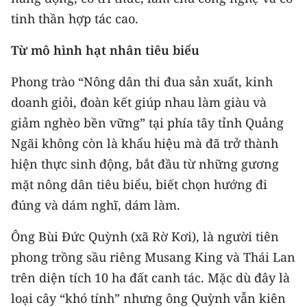
CHƯƠNG TRÌNH OCOP - MỖI XÃ
tinh thần hợp tác cao.
MỘT SẢN PHẨM
Từ mô hình hạt nhân tiêu biểu
RADIO
Phong trào “Nông dân thi đua sản xuất, kinh
MEDIA CENTER
doanh giỏi, đoàn kết giúp nhau làm giàu và
giảm nghèo bền vững” tại phía tây tỉnh Quảng
E-Magazine
Ngãi không còn là khẩu hiệu mà đã trở thành
Video
hiện thực sinh động, bắt đầu từ những gương
mặt nông dân tiêu biểu, biết chọn hướng đi
Media Chính trị
đúng và dám nghĩ, dám làm.
Media Kinh tế
Ông Bùi Đức Quỳnh (xã Rờ Kơi), là người tiên
Media Văn hóa
phong trồng sầu riêng Musang King và Thái Lan
trên diện tích 10 ha đất canh tác. Mặc dù đây là
Media Xã hội
loại cây “khó tính” nhưng ông Quỳnh vẫn kiên