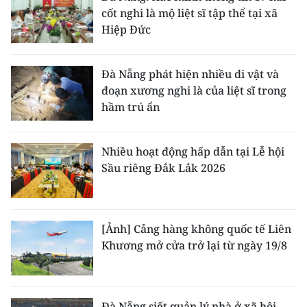
cốt nghi là mộ liệt sĩ tập thể tại xã
Hiệp Đức
Đà Nẵng phát hiện nhiều di vật và
đoạn xương nghi là của liệt sĩ trong
hầm trú ẩn
Nhiều hoạt động hấp dẫn tại Lễ hội
Sầu riêng Đắk Lắk 2026
[Ảnh] Cảng hàng không quốc tế Liên
Khương mở cửa trở lại từ ngày 19/8
Đà Nẵng siết quản lý nhà ở xã hội,