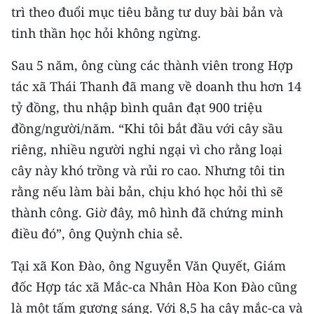
Media Pháp luật
trì theo đuổi mục tiêu bằng tư duy bài bản và
tinh thần học hỏi không ngừng.
Media Du lịch
Sau 5 năm, ông cùng các thành viên trong Hợp
Media Thế giới
tác xã Thái Thanh đã mang về doanh thu hơn 14
Media Thể thao
tỷ đồng, thu nhập bình quân đạt 900 triệu
đồng/người/năm. “Khi tôi bắt đầu với cây sầu
Media Giáo dục
riêng, nhiều người nghi ngại vì cho rằng loại
Media Y tế
cây này khó trồng và rủi ro cao. Nhưng tôi tin
rằng nếu làm bài bản, chịu khó học hỏi thì sẽ
Media Khoa học - Công nghệ
thành công. Giờ đây, mô hình đã chứng minh
Media Môi trường
điều đó”, ông Quỳnh chia sẻ.
Ảnh
Tại xã Kon Đào, ông Nguyễn Văn Quyết, Giám
Infographic
đốc Hợp tác xã Mắc-ca Nhân Hòa Kon Đào cũng
là một tấm gương sáng. Với 8,5 ha cây mắc-ca và