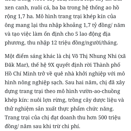
xen canh, nuôi cá, ba ba trong hệ thống ao hồ
CHUYÊN ĐỀ
rộng 1,7 ha. Mô hình trang trại khép kín của
ông mang lại thu nhập khoảng 1,7 tỷ đồng/ năm
CÁC CHUYÊN TRANG
và tạo việc làm ổn định cho 5 lao động địa
phương, thu nhập 12 triệu đồng/người/tháng.
VỀ BÁO NHÂN DÂN
Một điểm sáng khác là chị Võ Thị Nhung Nhi (xã
THỜI NAY
Đăk Mar), thế hệ 9X quyết định rời Thành phố
Hồ Chí Minh trở về quê nhà khởi nghiệp với mô
NHÂN DÂN CUỐI TUẦN
hình nông nghiệp sạch. Sau hai năm, chị đã xây
NHÂN DÂN HẰNG THÁNG
dựng trang trại theo mô hình vườn-ao-chuồng
khép kín: nuôi lợn rừng, trồng cây dược liệu và
MUA BÁO
thử nghiệm sản xuất thực phẩm chức năng.
ĐỌC BÁO IN
Trang trại của chị đạt doanh thu hơn 500 triệu
đồng/ năm sau khi trừ chi phí.