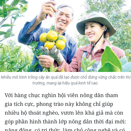
THỂ THAO
GIÁO DỤC
Y TẾ
KHOA HỌC - CÔNG NGHỆ
MÔI TRƯỜNG
BẠN ĐỌC
Nhiều mô hình trồng cây ăn quả đã tạo được chỗ đứng vững chắc trên thị
trường, mang lại hiệu quả kinh tế cao.
KIỂM CHỨNG THÔNG TIN
Với hàng chục nghìn hội viên nông dân tham
gia tích cực, phong trào này không chỉ giúp
TRI THỨC CHUYÊN SÂU
nhiều hộ thoát nghèo, vươn lên khá giả mà còn
54 DÂN TỘC VIỆT NAM
góp phần hình thành lớp nông dân thời đại mới:
năng động, có tri thức, làm chủ công nghệ và có