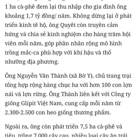
TIN MỚI
1 ha cà-phê đem lại thu nhập cho gia đình ông
khoảng 1,7 tỷ đồng/ năm. Không dừng lại ở phát
TIN ĐỊA PHƯƠNG
triển kinh tế hộ, ông Quyết còn truyền cảm
hứng và chia sẻ kinh nghiệm cho hàng trăm hội
Trung du và miền núi phía Bắc
viên mỗi năm, góp phần nhân rộng mô hình
Đồng bằng sông Hồng
trồng mắc-ca phù hợp với khí hậu và thổ
nhưỡng địa phương.
Bắc Trung Bộ
Duyên hải Nam Trung Bộ và Tây
Ông Nguyễn Văn Thành (xã Bờ Y), chủ trang trại
Nguyên
tổng hợp rộng hàng chục ha với hơn 100 con lợn
nái và lợn rừng. Ông Thành liên kết với Công ty
Đông Nam Bộ
giống Glipit Việt Nam, cung cấp mỗi năm từ
Đồng bằng sông Cửu Long
2.300-2.500 con heo giống thương phẩm.
Chuyên trang Hà Nội
Ngoài ra, ông còn phát triển 7,5 ha cà-phê và
tiêu, trồng 7.000 cây cau, nhiều loại cây ăn trái
Chuyên trang TP. Hồ Chí Minh