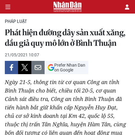
PHÁP LUẬT
Phát hiện đường dây sản xuất xăng,
CHÍNH TRỊ
dầu giả quy mô lớn ở Bình Thuận
KINH TẾ
21/05/2021 10:07
Prefer Nhan Dan
VĂN HÓA
on Google
Ngày 21-5, thông tin từ cơ quan Công an tỉnh
XÃ HỘI
Bình Thuận cho biết, chiều tối 20-5, cơ quan
Cảnh sát điều tra, Công an tỉnh Bình Thuận đã
PHÁP LUẬT
tiến hành bắt giữ khẩn cấp Nguyễn Huy Đạt,
DU LỊCH
chủ cơ sở kinh doanh tại Km 42, quốc lộ 55,
thuộc thị trấn Tân Nghĩa, huyện Hàm Tân, cùng
THẾ GIỚI
bốn đối tượng có liên quan đến hoạt động mua