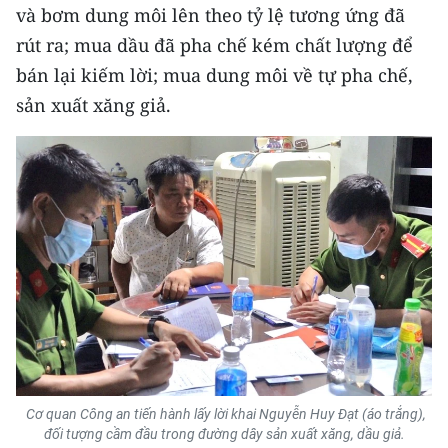
Media Pháp luật
và bơm dung môi lên theo tỷ lệ tương ứng đã
rút ra; mua dầu đã pha chế kém chất lượng để
Media Du lịch
bán lại kiếm lời; mua dung môi về tự pha chế,
Media Thế giới
sản xuất xăng giả.
Media Thể thao
Media Giáo dục
Media Y tế
Media Khoa học - Công nghệ
Media Môi trường
Ảnh
Infographic
Cơ quan Công an tiến hành lấy lời khai Nguyễn Huy Đạt (áo trắng),
đối tượng cầm đầu trong đường dây sản xuất xăng, dầu giả.