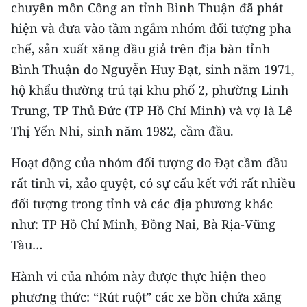
CHƯƠNG TRÌNH OCOP - MỖI XÃ
chuyên môn Công an tỉnh Bình Thuận đã phát
MỘT SẢN PHẨM
hiện và đưa vào tầm ngắm nhóm đối tượng pha
chế, sản xuất xăng dầu giả trên địa bàn tỉnh
RADIO
Bình Thuận do Nguyễn Huy Đạt, sinh năm 1971,
hộ khẩu thường trú tại khu phố 2, phường Linh
MEDIA CENTER
Trung, TP Thủ Đức (TP Hồ Chí Minh) và vợ là Lê
Thị Yến Nhi, sinh năm 1982, cầm đầu.
E-Magazine
Hoạt động của nhóm đối tượng do Đạt cầm đầu
Video
rất tinh vi, xảo quyệt, có sự cấu kết với rất nhiều
Media Chính trị
đối tượng trong tỉnh và các địa phương khác
Media Kinh tế
như: TP Hồ Chí Minh, Đồng Nai, Bà Rịa-Vũng
Tàu…
Media Văn hóa
Hành vi của nhóm này được thực hiện theo
Media Xã hội
phương thức: “Rút ruột” các xe bồn chứa xăng