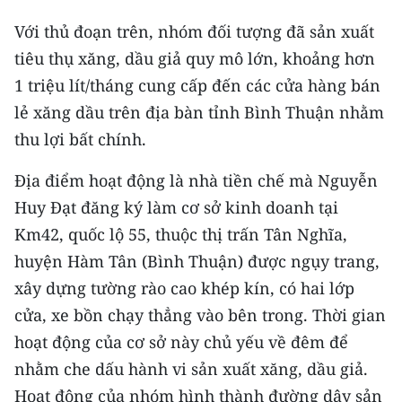
TIN MỚI
Với thủ đoạn trên, nhóm đối tượng đã sản xuất
tiêu thụ xăng, dầu giả quy mô lớn, khoảng hơn
TIN ĐỊA PHƯƠNG
1 triệu lít/tháng cung cấp đến các cửa hàng bán
Trung du và miền núi phía Bắc
lẻ xăng dầu trên địa bàn tỉnh Bình Thuận nhằm
thu lợi bất chính.
Đồng bằng sông Hồng
Địa điểm hoạt động là nhà tiền chế mà Nguyễn
Bắc Trung Bộ
Huy Đạt đăng ký làm cơ sở kinh doanh tại
Duyên hải Nam Trung Bộ và Tây
Km42, quốc lộ 55, thuộc thị trấn Tân Nghĩa,
Nguyên
huyện Hàm Tân (Bình Thuận) được ngụy trang,
Đông Nam Bộ
xây dựng tường rào cao khép kín, có hai lớp
cửa, xe bồn chạy thẳng vào bên trong. Thời gian
Đồng bằng sông Cửu Long
hoạt động của cơ sở này chủ yếu về đêm để
Chuyên trang Hà Nội
nhằm che dấu hành vi sản xuất xăng, dầu giả.
Hoạt động của nhóm hình thành đường dây sản
Chuyên trang TP. Hồ Chí Minh