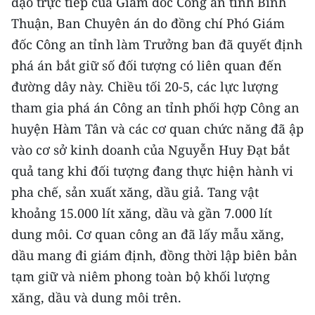
đạo trực tiếp của Giám đốc Công an tỉnh Bình
ENGLISH
Thuận, Ban Chuyên án do đồng chí Phó Giám
中文
đốc Công an tỉnh làm Trưởng ban đã quyết định
phá án bắt giữ số đối tượng có liên quan đến
FRANÇAIS
đường dây này. Chiều tối 20-5, các lực lượng
tham gia phá án Công an tỉnh phối hợp Công an
РУССКИЙ
huyện Hàm Tân và các cơ quan chức năng đã ập
ESPAÑOL
vào cơ sở kinh doanh của Nguyễn Huy Đạt bắt
quả tang khi đối tượng đang thực hiện hành vi
한국어
pha chế, sản xuất xăng, dầu giả. Tang vật
khoảng 15.000 lít xăng, dầu và gần 7.000 lít
dung môi. Cơ quan công an đã lấy mẫu xăng,
dầu mang đi giám định, đồng thời lập biên bản
tạm giữ và niêm phong toàn bộ khối lượng
xăng, dầu và dung môi trên.