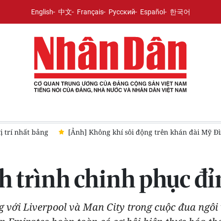
English
中文
Français
Русский
Español
한국어
 đài Mỹ Đình trước trận Việt Nam-Campuchia
U20 Việt Nam lê
h trình chinh phục đ
 với Liverpool và Man City trong cuộc đua ngô