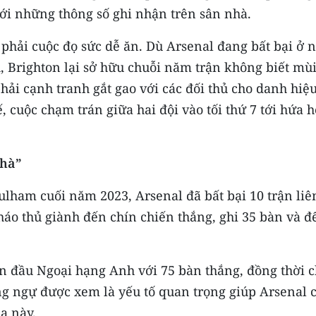
 với những thông số ghi nhận trên sân nhà.
phải cuộc đọ sức dễ ăn. Dù Arsenal đang bất bại ở 
 Brighton lại sở hữu chuỗi năm trận không biết mù
hải cạnh tranh gắt gao với các đối thủ cho danh hiệ
, cuộc chạm trán giữa hai đội vào tối thứ 7 tới hứa 
nhà”
ulham cuối năm 2023, Arsenal đã bất bại 10 trận liê
háo thủ giành đến chín chiến thắng, ghi 35 bàn và đ
n đầu Ngoại hạng Anh với 75 bàn thắng, đồng thời c
hòng ngự được xem là yếu tố quan trọng giúp Arsenal 
a này.