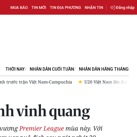
MUA BÁO
TIN MỚI
TIN ĐỊA PHƯƠNG
NHẬN TIN
Đăng nhập
THỜI NAY
NHÂN DÂN CUỐI TUẦN
NHÂN DÂN HẰNG THÁNG
n đường tập huấn tại Nhật Bản, hoàn thiện lực lượng trước Vòng l
ỉnh vinh quang
i vương
Premier League
mùa này. Với