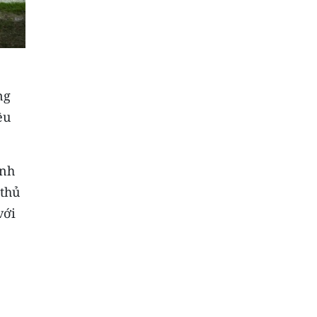
ng
ều
ỉnh
 thủ
với
.