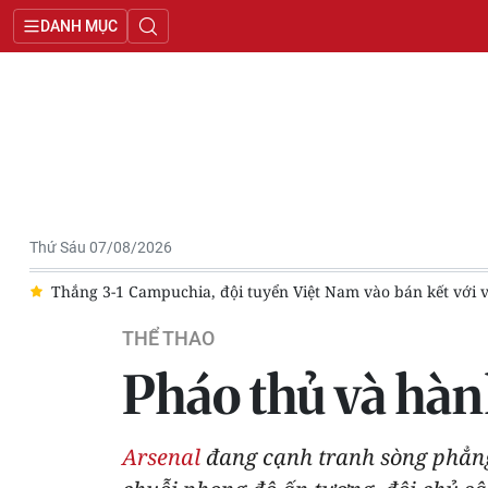
DANH MỤC
Thứ Sáu 07/08/2026
kết với vị trí nhất bảng
[Ảnh] Không khí sôi động trên khán
THỂ THAO
Pháo thủ và hàn
Arsenal
đang cạnh tranh sòng phẳng