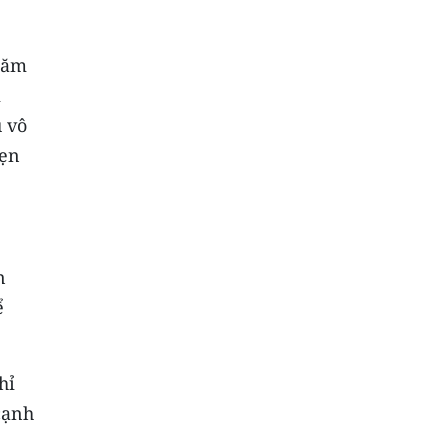
năm
i
u vô
hẹn
n
ể
hỉ
cạnh