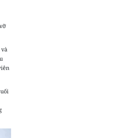
 vỡ
 và
ều
viên
cuối
g