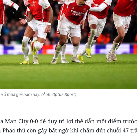
a ở mùa giải năm nay. (Ảnh: Optus Sport)
a Man City 0-0 để duy trì lợi thế dẫn một điểm trước
 Pháo thủ còn gây bất ngờ khi chấm dứt chuỗi 47 tr