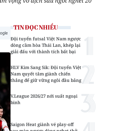
am vọng vô địch sau ngót nghét 20
TIN ĐỌC NHIỀU
ogle
Đội tuyển futsal Việt Nam ngược
dòng cầm hòa Thái Lan, khép lại
giải đấu với thành tích bất bại
HLV Kim Sang Sik: Đội tuyển Việt
Nam quyết tâm giành chiến
thắng để giữ vững ngôi đầu bảng
V.League 2026/27 nới suất ngoại
binh
Saigon Heat giành vé play-off
sau màn ngược dòng nghẹt thở