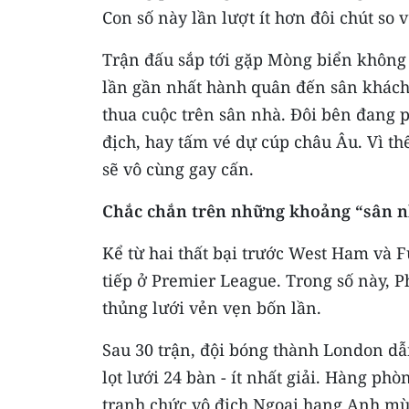
Con số này lần lượt ít hơn đôi chút so
Trận đấu sắp tới gặp Mòng biển không 
lần gần nhất hành quân đến sân khách,
thua cuộc trên sân nhà. Đôi bên đang p
địch, hay tấm vé dự cúp châu Âu. Vì thế
sẽ vô cùng gay cấn.
Chắc chắn trên những khoảng “sân 
Kể từ hai thất bại trước West Ham và F
tiếp ở Premier League. Trong số này, P
thủng lưới vẻn vẹn bốn lần.
Sau 30 trận, đội bóng thành London dẫ
lọt lưới 24 bàn - ít nhất giải. Hàng p
tranh chức vô địch Ngoại hạng Anh mù