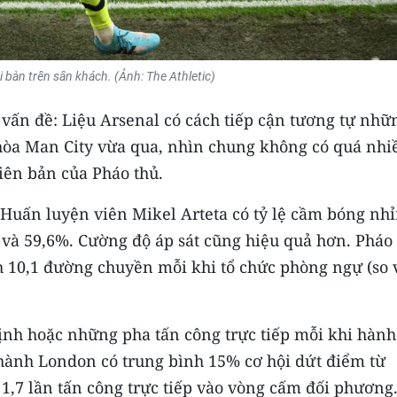
i bàn trên sân khách. (Ảnh: The Athletic)
t vấn đề: Liệu Arsenal có cách tiếp cận tương tự nhữ
 hòa Man City vừa qua, nhìn chung không có quá nhi
iên bản của Pháo thủ.
 Huấn luyện viên Mikel Arteta có tỷ lệ cầm bóng nh
 và 59,6%. Cường độ áp sát cũng hiệu quả hơn. Pháo
h 10,1 đường chuyền mỗi khi tổ chức phòng ngự (so 
định hoặc những pha tấn công trực tiếp mỗi khi hành
thành London có trung bình 15% cơ hội dứt điểm từ
1,7 lần tấn công trực tiếp vào vòng cấm đối phương