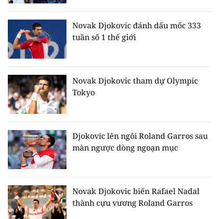
Media Pháp luật
Media Du lịch
Novak Djokovic đánh dấu mốc 333
tuần số 1 thế giới
Media Thế giới
Media Thể thao
Novak Djokovic tham dự Olympic
Media Giáo dục
Tokyo
Media Y tế
Media Khoa học - Công nghệ
Djokovic lên ngôi Roland Garros sau
màn ngược dòng ngoạn mục
Media Môi trường
Ảnh
Novak Djokovic biến Rafael Nadal
Infographic
thành cựu vương Roland Garros