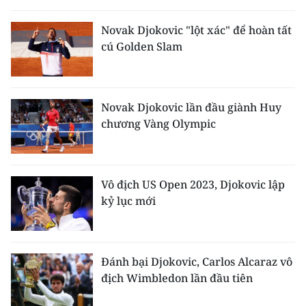
THỂ THAO
Novak Djokovic "lột xác" để hoàn tất
cú Golden Slam
GIÁO DỤC
Y TẾ
Novak Djokovic lần đầu giành Huy
KHOA HỌC - CÔNG NGHỆ
chương Vàng Olympic
MÔI TRƯỜNG
BẠN ĐỌC
Vô địch US Open 2023, Djokovic lập
kỷ lục mới
KIỂM CHỨNG THÔNG TIN
TRI THỨC CHUYÊN SÂU
Đánh bại Djokovic, Carlos Alcaraz vô
địch Wimbledon lần đầu tiên
54 DÂN TỘC VIỆT NAM