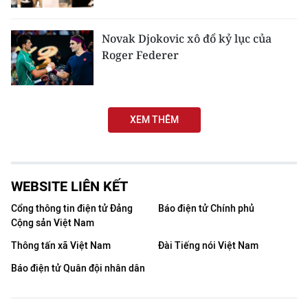
TIN MỚI
Novak Djokovic xô đổ kỷ lục của
TIN ĐỊA PHƯƠNG
Roger Federer
Trung du và miền núi phía Bắc
Đồng bằng sông Hồng
XEM THÊM
Bắc Trung Bộ
Duyên hải Nam Trung Bộ và Tây
Nguyên
WEBSITE LIÊN KẾT
Cổng thông tin điện tử Đảng
Báo điện tử Chính phủ
Đông Nam Bộ
Cộng sản Việt Nam
Đồng bằng sông Cửu Long
Thông tấn xã Việt Nam
Đài Tiếng nói Việt Nam
Báo điện tử Quân đội nhân dân
Chuyên trang Hà Nội
Chuyên trang TP. Hồ Chí Minh