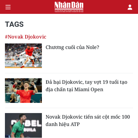
TAGS
#Novak Djokovic
CHÍNH TRỊ
Chương cuối của Nole?
KINH TẾ
VĂN HÓA
Đả bại Djokovic, tay vợt 19 tuổi tạo
XÃ HỘI
địa chấn tại Miami Open
PHÁP LUẬT
DU LỊCH
Novak Djokovic tiến sát cột mốc 100
danh hiệu ATP
THẾ GIỚI