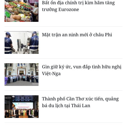
Bất ổn địa chính trị kìm hãm tăng
trưởng Eurozone
Mặt trận an ninh mới ở châu Phi
Gìn giữ ký ức, vun đắp tình hữu nghị
Việt-Nga
Thành phố Cần Thơ xúc tiến, quảng
bá du lịch tại Thái Lan