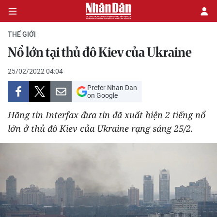
THẾ GIỚI
Nổ lớn tại thủ đô Kiev của Ukraine
CHÍNH TRỊ
25/02/2022 04:04
Prefer Nhan Dan
KINH TẾ
on Google
VĂN HÓA
Hãng tin Interfax đưa tin đã xuất hiện 2 tiếng nổ
lớn ở thủ đô Kiev của Ukraine rạng sáng 25/2.
XÃ HỘI
PHÁP LUẬT
DU LỊCH
THẾ GIỚI