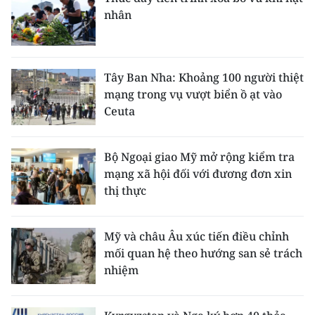
ENGLISH
nhân
中文
FRANÇAIS
Tây Ban Nha: Khoảng 100 người thiệt
mạng trong vụ vượt biển ồ ạt vào
РУССКИЙ
Ceuta
ESPAÑOL
Bộ Ngoại giao Mỹ mở rộng kiểm tra
mạng xã hội đối với đương đơn xin
한국어
thị thực
Mỹ và châu Âu xúc tiến điều chỉnh
mối quan hệ theo hướng san sẻ trách
nhiệm