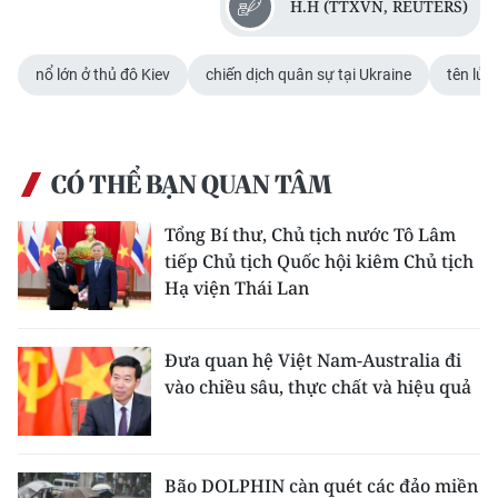
H.H (TTXVN, REUTERS)
Media Pháp luật
Media Du lịch
nổ lớn ở thủ đô Kiev
chiến dịch quân sự tại Ukraine
tên lửa
Media Thế giới
Media Thể thao
CÓ THỂ BẠN QUAN TÂM
Media Giáo dục
Tổng Bí thư, Chủ tịch nước Tô Lâm
Media Y tế
tiếp Chủ tịch Quốc hội kiêm Chủ tịch
Hạ viện Thái Lan
Media Khoa học - Công nghệ
Media Môi trường
Đưa quan hệ Việt Nam-Australia đi
vào chiều sâu, thực chất và hiệu quả
Ảnh
Infographic
Bão DOLPHIN càn quét các đảo miền