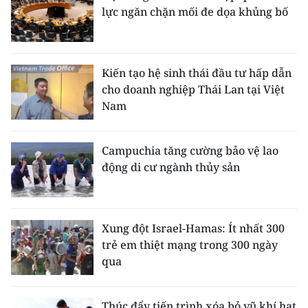
lực ngăn chặn mối đe dọa khủng bố
CHUYÊN ĐỀ
CÁC CHUYÊN TRANG
Kiến tạo hệ sinh thái đầu tư hấp dẫn
cho doanh nghiệp Thái Lan tại Việt
Nam
VỀ BÁO NHÂN DÂN
THỜI NAY
Campuchia tăng cường bảo vệ lao
động di cư ngành thủy sản
NHÂN DÂN CUỐI TUẦN
NHÂN DÂN HẰNG THÁNG
Xung đột Israel-Hamas: Ít nhất 300
MUA BÁO
trẻ em thiệt mạng trong 300 ngày
qua
ĐỌC BÁO IN
Thúc đẩy tiến trình xóa bỏ vũ khí hạt