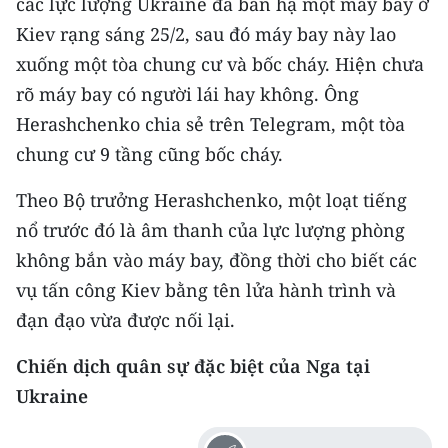
các lực lượng Ukraine đã bắn hạ một máy bay ở
CHƯƠNG TRÌNH OCOP - MỖI XÃ
MỘT SẢN PHẨM
Kiev rạng sáng 25/2, sau đó máy bay này lao
xuống một tòa chung cư và bốc cháy. Hiện chưa
rõ máy bay có người lái hay không. Ông
RADIO
Herashchenko chia sẻ trên Telegram, một tòa
MEDIA CENTER
chung cư 9 tầng cũng bốc cháy.
E-Magazine
Theo Bộ trưởng Herashchenko, một loạt tiếng
nổ trước đó là âm thanh của lực lượng phòng
Video
không bắn vào máy bay, đồng thời cho biết các
Media Chính trị
vụ tấn công Kiev bằng tên lửa hành trình và
đạn đạo vừa được nối lại.
Media Kinh tế
Chiến dịch quân sự đặc biệt của Nga tại
Media Văn hóa
Ukraine
Media Xã hội