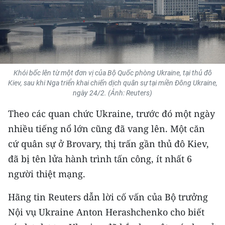
THỂ THAO
GIÁO DỤC
Y TẾ
Khói bốc lên từ một đơn vị của Bộ Quốc phòng Ukraine, tại thủ đô
Kiev, sau khi Nga triển khai chiến dịch quân sự tại miền Đông Ukraine,
KHOA HỌC - CÔNG NGHỆ
ngày 24/2. (Ảnh: Reuters)
MÔI TRƯỜNG
Theo các quan chức Ukraine, trước đó một ngày
nhiều tiếng nổ lớn cũng đã vang lên. Một căn
BẠN ĐỌC
cứ quân sự ở Brovary, thị trấn gần thủ đô Kiev,
KIỂM CHỨNG THÔNG TIN
đã bị tên lửa hành trình tấn công, ít nhất 6
người thiệt mạng.
TRI THỨC CHUYÊN SÂU
Hãng tin Reuters dẫn lời cố vấn của Bộ trưởng
54 DÂN TỘC VIỆT NAM
Nội vụ Ukraine Anton Herashchenko cho biết