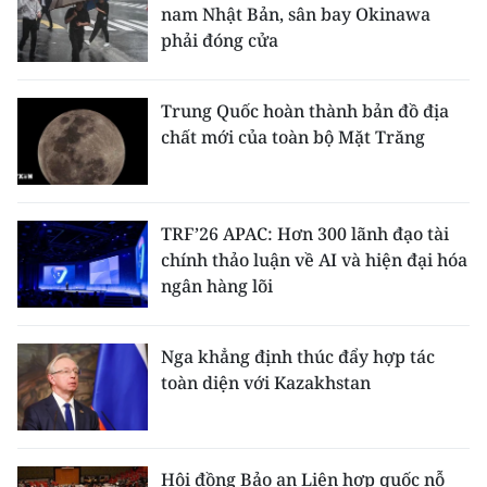
nam Nhật Bản, sân bay Okinawa
TIN MỚI
phải đóng cửa
TIN ĐỊA PHƯƠNG
Trung Quốc hoàn thành bản đồ địa
Trung du và miền núi phía Bắc
chất mới của toàn bộ Mặt Trăng
Đồng bằng sông Hồng
Bắc Trung Bộ
TRF’26 APAC: Hơn 300 lãnh đạo tài
chính thảo luận về AI và hiện đại hóa
Duyên hải Nam Trung Bộ và Tây
ngân hàng lõi
Nguyên
Đông Nam Bộ
Nga khẳng định thúc đẩy hợp tác
toàn diện với Kazakhstan
Đồng bằng sông Cửu Long
Chuyên trang Hà Nội
Hội đồng Bảo an Liên hợp quốc nỗ
Chuyên trang TP. Hồ Chí Minh