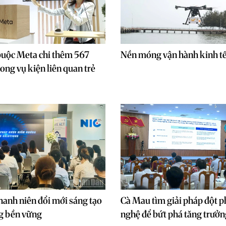
buộc Meta chi thêm 567
Nền móng vận hành kinh tế
ong vụ kiện liên quan trẻ
hanh niên đổi mới sáng tạo
Cà Mau tìm giải pháp đột p
ng bền vững
nghệ để bứt phá tăng trưởn