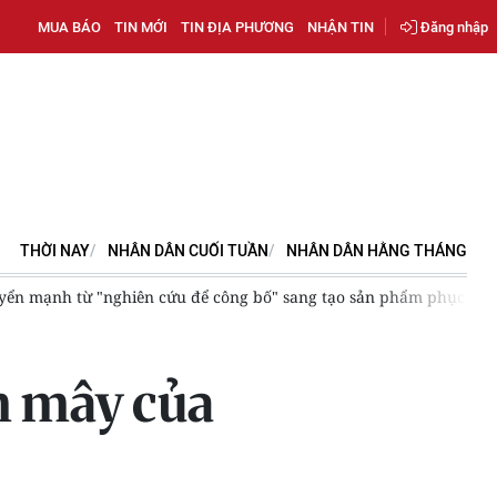
MUA BÁO
TIN MỚI
TIN ĐỊA PHƯƠNG
NHẬN TIN
Đăng nhập
THỜI NAY
NHÂN DÂN CUỐI TUẦN
NHÂN DÂN HẰNG THÁNG
ển mạnh từ "nghiên cứu để công bố" sang tạo sản phẩm phục vụ ph
m mây của