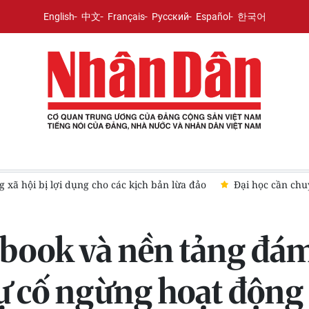
English
中文
Français
Русский
Español
한국어
ã hội bị lợi dụng cho các kịch bản lừa đảo
Đại học cần chuy
ebook và nền tảng đá
ự cố ngừng hoạt động