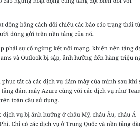
 cáo ngừng hoạt động cũng tăng đột biến đối với
 động bằng cách đối chiếu các báo cáo trạng thái t
gười dùng gửi trên nền tảng của nó.
gặp phải sự cố ngừng kết nối mạng, khiến nền tảng 
eams và Outlook bị sập, ảnh hưởng đến hàng triệu n
i phục tất cả các dịch vụ đám mây của mình sau khi 
 tảng đám mây Azure cùng với các dịch vụ như Tea
trên toàn cầu sử dụng.
c dịch vụ bị ảnh hưởng ở châu Mỹ, châu Âu, châu Á -
hi. Chỉ có các dịch vụ ở Trung Quốc và nền tảng d