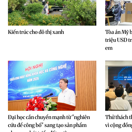
Kiến trúc cho đô thị xanh
Tòa án Mỹ 
triệu USD tr
em
Đại học cần chuyển mạnh từ "nghiên
Thử thách t
cứu để công bố" sang tạo sản phẩm
vì cộng đồ