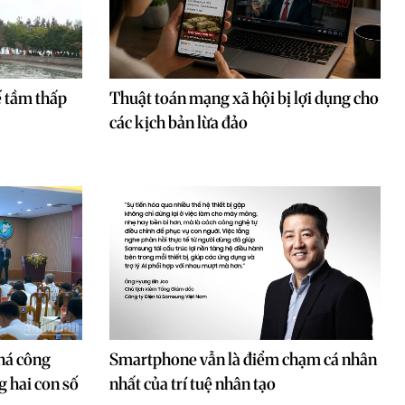
 tầm thấp
Thuật toán mạng xã hội bị lợi dụng cho
các kịch bản lừa đảo
há công
Smartphone vẫn là điểm chạm cá nhân
g hai con số
nhất của trí tuệ nhân tạo