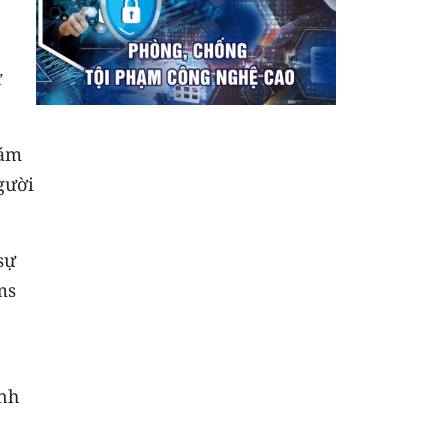
ừ
đám
gười
sự
ms
ành