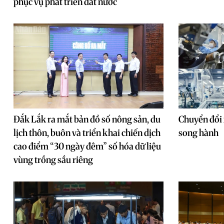
phục vụ phát triển đất nước
Đắk Lắk ra mắt bản đồ số nông sản, du
Chuyển đổi 
lịch thôn, buôn và triển khai chiến dịch
song hành
cao điểm “30 ngày đêm” số hóa dữ liệu
vùng trồng sầu riêng