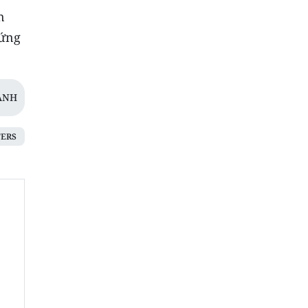
n
 ứng
ANH
ERS