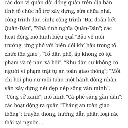
các đơn vị quân đội đóng quân trên địa bàn
Media Pháp luật
tỉnh tổ chức hỗ trợ xây dựng, sửa chữa nhà,
Media Du lịch
công trình dân sinh; công trình "Đại đoàn kết
Media Thế giới
Quân-Dân", "Nhà tình nghĩa Quân-Dân"; các
hoạt động mô hình hiệu quả "Bảo vệ môi
Media Thể thao
trường, ứng phó với biến đổi khí hậu trong tổ
Media Giáo dục
chức tôn giáo", "Tổ dân phố, ấp không có tội
phạm và tệ nạn xã hội", "Khu dân cư không có
Media Y tế
người vi phạm trật tự an toàn giao thông"; "Mỗi
Media Khoa học - Công nghệ
chi hội phụ nữ mỗi tuần một hành động nhân
văn xây dựng nét đẹp nếp sống văn minh",
Media Môi trường
"Công sở xanh"; mô hình "Cà-phê sáng gần dân";
Ảnh
các hoạt động ra quân "Tháng an toàn giao
thông"; truyền thông, hướng dẫn phân loại rác
Infographic
thải tại nguồn…