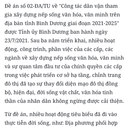
CHƯƠNG TRÌNH OCOP - MỖI XÃ
Đề án số 02-ĐA/TU về "Công tác dân vận tham
MỘT SẢN PHẨM
gia xây dựng nếp sống văn hóa, văn minh trên
địa bàn tỉnh Bình Dương giai đoạn 2021-2025"
RADIO
được Tỉnh ủy Bình Dương ban hành ngày
23/7/2021. Sau ba năm triển khai, nhiều hoạt
MEDIA CENTER
động, công trình, phần việc của các cấp, các
E-Magazine
ngành về xây dựng nếp sống văn hóa, văn minh
và sự quan tâm đầu tư của chính quyền các cấp
Video
trong việc phát triển cơ sở hạ tầng, chỉnh trang
Media Chính trị
đô thị đã tạo sự thay đổi diện mạo đô thị đồng
bộ, hiện đại, đời sống vật chất, văn hóa tinh
Media Kinh tế
thần của nhân dân không ngừng được cải thiện.
Media Văn hóa
Từ đề án, nhiều hoạt động tiêu biểu đã đi vào
Media Xã hội
thực tiễn đời sống, như: Địa phương phối hợp