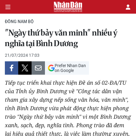
ĐÔNG NAM BỘ
"Ngày thứ bảy văn minh" nhiều ý
CHÍNH TRỊ
nghĩa tại Bình Dương
KINH TẾ
21/07/2024 17:03
Prefer Nhan Dan
VĂN HÓA
on Google
Tiếp tục triển khai thực hiện Đề án số 02-ĐA/TU
XÃ HỘI
của Tỉnh ủy Bình Dương về "Công tác dân vận
tham gia xây dựng nếp sống văn hóa, văn minh",
PHÁP LUẬT
tỉnh Bình Dương vừa phát động thực hiện phong
DU LỊCH
trào "Ngày thứ bảy văn minh" vì một Bình Dương
xanh, sạch, đẹp, nghĩa tình. Phong trào đã đem
THẾ GIỚI
lại hiệu quả thiết thực, là việc làm thường xuyên,