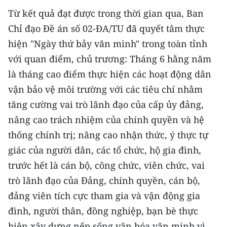
TIN MỚI
Từ kết quả đạt được trong thời gian qua, Ban
Chỉ đạo Đề án số 02-ĐA/TU đã quyết tâm thực
TIN ĐỊA PHƯƠNG
hiện "Ngày thứ bảy văn minh" trong toàn tỉnh
Trung du và miền núi phía Bắc
với quan điểm, chủ trương: Tháng 6 hằng năm
là tháng cao điểm thực hiện các hoạt động dân
Đồng bằng sông Hồng
vận bảo vệ môi trường với các tiêu chí nhằm
Bắc Trung Bộ
tăng cường vai trò lãnh đạo của cấp ủy đảng,
nâng cao trách nhiệm của chính quyền và hệ
Duyên hải Nam Trung Bộ và Tây
thống chính trị; nâng cao nhận thức, ý thực tự
Nguyên
giác của người dân, các tổ chức, hộ gia đình,
Đông Nam Bộ
trước hết là cán bộ, công chức, viên chức, vai
trò lãnh đạo của Đảng, chính quyền, cán bộ,
Đồng bằng sông Cửu Long
đảng viên tích cực tham gia và vận động gia
Chuyên trang Hà Nội
đình, người thân, đồng nghiệp, bạn bè thực
hiện xây dựng nếp sống văn hóa văn minh vì
Chuyên trang TP. Hồ Chí Minh