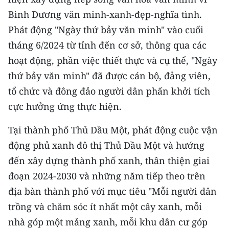
Bình Dương văn minh-xanh-đẹp-nghĩa tình.
CHUYÊN ĐỀ
Phát động "Ngày thứ bảy văn minh" vào cuối
tháng 6/2024 từ tỉnh đến cơ sở, thông qua các
CÁC CHUYÊN TRANG
hoạt động, phần việc thiết thực và cụ thể, "Ngày
thứ bảy văn minh" đã được cán bộ, đảng viên,
VỀ BÁO NHÂN DÂN
tổ chức và đông đảo người dân phấn khởi tích
THỜI NAY
cực hưởng ứng thực hiện.
NHÂN DÂN CUỐI TUẦN
Tại thành phố Thủ Dầu Một, phát động cuộc vận
động phủ xanh đô thị Thủ Dầu Một và hướng
NHÂN DÂN HẰNG THÁNG
đến xây dựng thành phố xanh, thân thiện giai
đoạn 2024-2030 và những năm tiếp theo trên
MUA BÁO
địa bàn thành phố với mục tiêu "Mỗi người dân
ĐỌC BÁO IN
trồng và chăm sóc ít nhất một cây xanh, mỗi
nhà góp một mảng xanh, mỗi khu dân cư góp