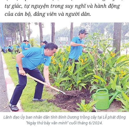
tự giác, tự nguyện trong suy nghĩ và hành động
THỂ THAO
của cán bộ, đảng viên và người dân.
GIÁO DỤC
Y TẾ
KHOA HỌC - CÔNG NGHỆ
MÔI TRƯỜNG
BẠN ĐỌC
KIỂM CHỨNG THÔNG TIN
TRI THỨC CHUYÊN SÂU
54 DÂN TỘC VIỆT NAM
Lãnh đạo Ủy ban nhân dân tỉnh Bình Dương trồng cây tại Lễ phát động
"Ngày thứ bảy văn minh" cuối tháng 6/2024.