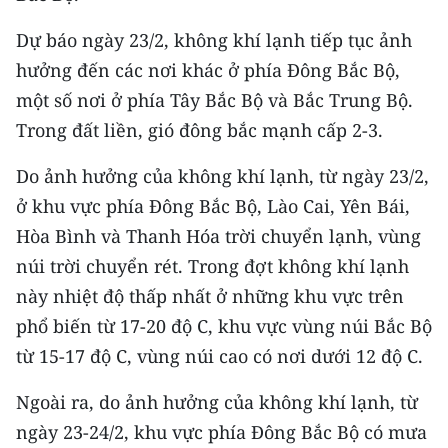
CHƯƠNG TRÌNH OCOP - MỖI XÃ
MỘT SẢN PHẨM
Dự báo ngày 23/2, không khí lạnh tiếp tục ảnh
hưởng đến các nơi khác ở phía Đông Bắc Bộ,
RADIO
một số nơi ở phía Tây Bắc Bộ và Bắc Trung Bộ.
Trong đất liền, gió đông bắc mạnh cấp 2-3.
MEDIA CENTER
Do ảnh hưởng của không khí lạnh, từ ngày 23/2,
E-Magazine
ở khu vực phía Đông Bắc Bộ, Lào Cai, Yên Bái,
Hòa Bình và Thanh Hóa trời chuyển lạnh, vùng
Video
núi trời chuyển rét. Trong đợt không khí lạnh
Media Chính trị
này nhiệt độ thấp nhất ở những khu vực trên
Media Kinh tế
phổ biến từ 17-20 độ C, khu vực vùng núi Bắc Bộ
từ 15-17 độ C, vùng núi cao có nơi dưới 12 độ C.
Media Văn hóa
Ngoài ra, do ảnh hưởng của không khí lạnh, từ
Media Xã hội
ngày 23-24/2, khu vực phía Đông Bắc Bộ có mưa