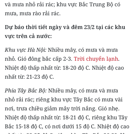
Media Pháp luật
và mưa nhỏ rải rác; khu vực Bắc Trung Bộ có
mưa, mưa rào rải rác.
Media Du lịch
Dự báo thời tiết ngày và đêm 23/2 tại các khu
Media Thế giới
vực trên cả nước:
Media Thể thao
Khu vực Hà Nội:
Nhiều mây, có mưa và mưa
Media Giáo dục
nhỏ. Gió đông bắc cấp 2-3.
Trời chuyển lạnh
.
Nhiệt độ thấp nhất từ: 18-20 độ C. Nhiệt độ cao
Media Y tế
nhất từ: 21-23 độ C.
Media Khoa học - Công nghệ
Phía Tây Bắc Bộ:
Nhiều mây, có mưa và mưa
Media Môi trường
nhỏ rải rác; riêng khu vực Tây Bắc có mưa vài
Ảnh
nơi, trưa chiều giảm mây trời nắng. Gió nhẹ.
Nhiệt độ thấp nhất từ: 18-21 độ C, riêng khu Tây
Infographic
Bắc 15-18 độ C, có nơi dưới 15 độ C. Nhiệt độ cao