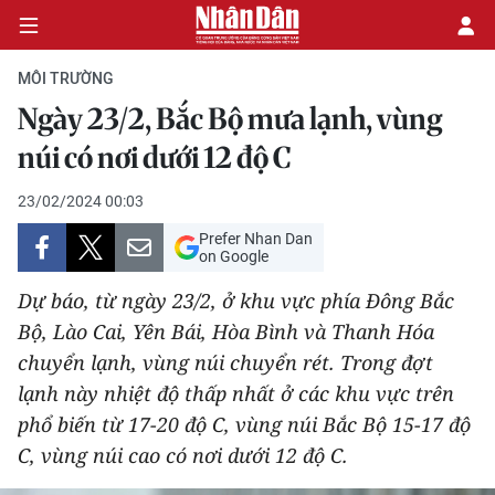
MÔI TRƯỜNG
Ngày 23/2, Bắc Bộ mưa lạnh, vùng
CHÍNH TRỊ
núi có nơi dưới 12 độ C
KINH TẾ
23/02/2024 00:03
Prefer Nhan Dan
VĂN HÓA
on Google
Dự báo, từ ngày 23/2, ở khu vực phía Đông Bắc
XÃ HỘI
Bộ, Lào Cai, Yên Bái, Hòa Bình và Thanh Hóa
chuyển lạnh, vùng núi chuyển rét. Trong đợt
PHÁP LUẬT
lạnh này nhiệt độ thấp nhất ở các khu vực trên
DU LỊCH
phổ biến từ 17-20 độ C, vùng núi Bắc Bộ 15-17 độ
C, vùng núi cao có nơi dưới 12 độ C.
THẾ GIỚI