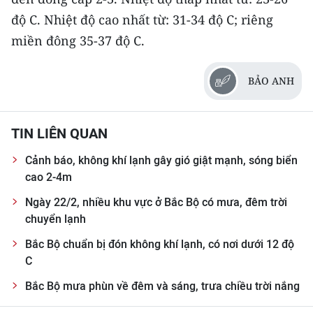
ENGLISH
độ C. Nhiệt độ cao nhất từ: 31-34 độ C; riêng
miền đông 35-37 độ C.
中文
FRANÇAIS
BẢO ANH
РУССКИЙ
TIN LIÊN QUAN
ESPAÑOL
Cảnh báo, không khí lạnh gây gió giật mạnh, sóng biển
한국어
cao 2-4m
Ngày 22/2, nhiều khu vực ở Bắc Bộ có mưa, đêm trời
chuyển lạnh
Bắc Bộ chuẩn bị đón không khí lạnh, có nơi dưới 12 độ
C
Bắc Bộ mưa phùn về đêm và sáng, trưa chiều trời nắng