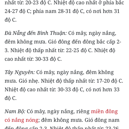
nhất từ: 20-23 độ C. Nhiệt độ cao nhất ở phía bắc
24-27 độ C; phía nam 28-31 độ C, có nơi hơn 31
CHUYÊN ĐỀ
độ C.
CÁC CHUYÊN TRANG
Đà Nẵng đến Bình Thuận:
Có mây, ngày nắng,
đêm không mưa. Gió đông đến đông bắc cấp 2-
VỀ BÁO NHÂN DÂN
3. Nhiệt độ thấp nhất từ: 22-25 độ C. Nhiệt độ
cao nhất từ: 30-33 độ C.
THỜI NAY
Tây Nguyên:
Có mây, ngày nắng, đêm không
NHÂN DÂN CUỐI TUẦN
mưa. Gió nhẹ. Nhiệt độ thấp nhất từ: 17-20 độ C.
NHÂN DÂN HẰNG THÁNG
Nhiệt độ cao nhất từ: 30-33 độ C, có nơi hơn 33
độ C.
MUA BÁO
Nam Bộ:
Có mây, ngày nắng, riêng
miền đông
ĐỌC BÁO IN
có nắng nóng
; đêm không mưa. Gió đông nam
đến đông cấp 2-3. Nhiệt độ thấp nhất từ: 23-26