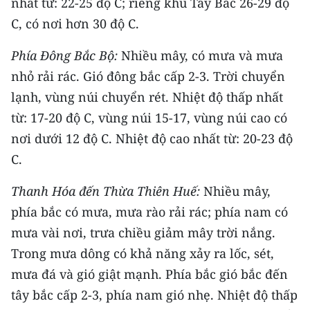
nhất từ: 22-25 độ C; riêng khu Tây Bắc 26-29 độ
TIN MỚI
C, có nơi hơn 30 độ C.
TIN ĐỊA PHƯƠNG
Phía Đông Bắc Bộ:
Nhiều mây, có mưa và mưa
nhỏ rải rác. Gió đông bắc cấp 2-3. Trời chuyển
Trung du và miền núi phía Bắc
lạnh, vùng núi chuyển rét. Nhiệt độ thấp nhất
Đồng bằng sông Hồng
từ: 17-20 độ C, vùng núi 15-17, vùng núi cao có
nơi dưới 12 độ C. Nhiệt độ cao nhất từ: 20-23 độ
Bắc Trung Bộ
C.
Duyên hải Nam Trung Bộ và Tây
Nguyên
Thanh Hóa đến Thừa Thiên Huế:
Nhiều mây,
phía bắc có mưa, mưa rào rải rác; phía nam có
Đông Nam Bộ
mưa vài nơi, trưa chiều giảm mây trời nắng.
Đồng bằng sông Cửu Long
Trong mưa dông có khả năng xảy ra lốc, sét,
mưa đá và gió giật mạnh. Phía bắc gió bắc đến
Chuyên trang Hà Nội
tây bắc cấp 2-3, phía nam gió nhẹ. Nhiệt độ thấp
Chuyên trang TP. Hồ Chí Minh