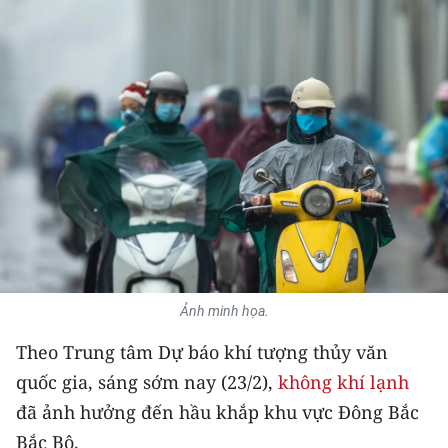
THỂ THAO
GIÁO DỤC
Y TẾ
KHOA HỌC - CÔNG NGHỆ
MÔI TRƯỜNG
BẠN ĐỌC
KIỂM CHỨNG THÔNG TIN
Ảnh minh họa.
Theo Trung tâm Dự báo khí tượng thủy văn
TRI THỨC CHUYÊN SÂU
quốc gia, sáng sớm nay (23/2),
không khí lạnh
54 DÂN TỘC VIỆT NAM
đã ảnh hưởng đến hầu khắp khu vực Đông Bắc
Bắc Bộ.