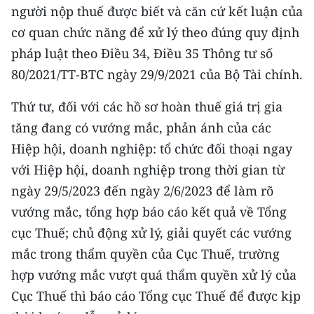
người nộp thuế được biết và căn cứ kết luận của
CHUYÊN ĐỀ
cơ quan chức năng để xử lý theo đúng quy định
pháp luật theo Điều 34, Điều 35 Thông tư số
CÁC CHUYÊN TRANG
80/2021/TT-BTC ngày 29/9/2021 của Bộ Tài chính.
Thứ tư, đối với các hồ sơ hoàn thuế giá trị gia
VỀ BÁO NHÂN DÂN
tăng đang có vướng mắc, phản ánh của các
THỜI NAY
Hiệp hội, doanh nghiệp: tổ chức đối thoại ngay
với Hiệp hội, doanh nghiệp trong thời gian từ
NHÂN DÂN CUỐI TUẦN
ngày 29/5/2023 đến ngày 2/6/2023 để làm rõ
NHÂN DÂN HẰNG THÁNG
vướng mắc, tổng hợp báo cáo kết quả về Tổng
cục Thuế; chủ động xử lý, giải quyết các vướng
MUA BÁO
mắc trong thẩm quyền của Cục Thuế, trường
hợp vướng mắc vượt quá thẩm quyền xử lý của
ĐỌC BÁO IN
Cục Thuế thì báo cáo Tổng cục Thuế để được kịp