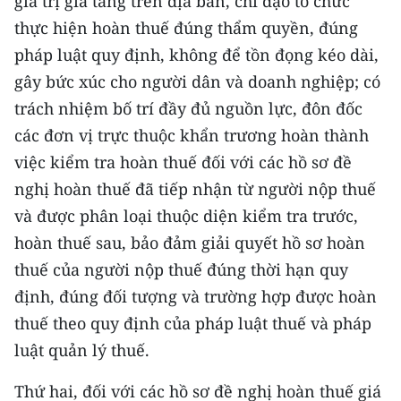
giá trị gia tăng trên địa bàn, chỉ đạo tổ chức
CHƯƠNG TRÌNH OCOP - MỖI XÃ
thực hiện hoàn thuế đúng thẩm quyền, đúng
MỘT SẢN PHẨM
pháp luật quy định, không để tồn đọng kéo dài,
gây bức xúc cho người dân và doanh nghiệp; có
RADIO
trách nhiệm bố trí đầy đủ nguồn lực, đôn đốc
MEDIA CENTER
các đơn vị trực thuộc khẩn trương hoàn thành
việc kiểm tra hoàn thuế đối với các hồ sơ đề
E-Magazine
nghị hoàn thuế đã tiếp nhận từ người nộp thuế
Video
và được phân loại thuộc diện kiểm tra trước,
hoàn thuế sau, bảo đảm giải quyết hồ sơ hoàn
Media Chính trị
thuế của người nộp thuế đúng thời hạn quy
Media Kinh tế
định, đúng đối tượng và trường hợp được hoàn
thuế theo quy định của pháp luật thuế và pháp
Media Văn hóa
luật quản lý thuế.
Media Xã hội
Thứ hai, đối với các hồ sơ đề nghị hoàn thuế giá