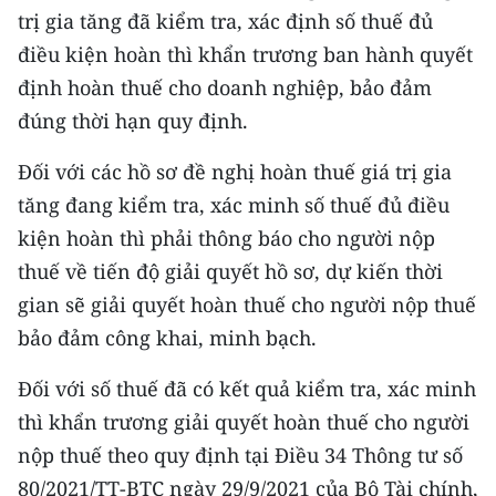
Media Pháp luật
trị gia tăng đã kiểm tra, xác định số thuế đủ
điều kiện hoàn thì khẩn trương ban hành quyết
Media Du lịch
định hoàn thuế cho doanh nghiệp, bảo đảm
Media Thế giới
đúng thời hạn quy định.
Media Thể thao
Đối với các hồ sơ đề nghị hoàn thuế giá trị gia
tăng đang kiểm tra, xác minh số thuế đủ điều
Media Giáo dục
kiện hoàn thì phải thông báo cho người nộp
Media Y tế
thuế về tiến độ giải quyết hồ sơ, dự kiến thời
Media Khoa học - Công nghệ
gian sẽ giải quyết hoàn thuế cho người nộp thuế
bảo đảm công khai, minh bạch.
Media Môi trường
Đối với số thuế đã có kết quả kiểm tra, xác minh
Ảnh
thì khẩn trương giải quyết hoàn thuế cho người
Infographic
nộp thuế theo quy định tại Điều 34 Thông tư số
80/2021/TT-BTC ngày 29/9/2021 của Bộ Tài chính,