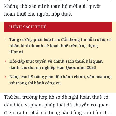
TIN MỚI
không chờ xác minh toàn bộ mới giải quyết
hoàn thuế cho người nộp thuế.
TIN ĐỊA PHƯƠNG
CHÍNH SÁCH THUẾ
Trung du và miền núi phía Bắc
Tăng cường phối hợp trao đổi thông tin hỗ trợ hộ, cá
Đồng bằng sông Hồng
nhân kinh doanh kê khai thuế trên ứng dụng
iHanoi
Bắc Trung Bộ
Hỏi-đáp trực tuyến về chính sách thuế, hải quan
Duyên hải Nam Trung Bộ và Tây
dành cho doanh nghiệp Hàn Quốc năm 2026
Nguyên
Nâng cao kỹ năng giao tiếp hành chính, văn hóa ứng
Đông Nam Bộ
xử trong thi hành công vụ
Đồng bằng sông Cửu Long
Thứ ba, trường hợp hồ sơ đề nghị hoàn thuế có
Chuyên trang Hà Nội
dấu hiệu vi phạm pháp luật đã chuyển cơ quan
điều tra thì phải có thông báo bằng văn bản cho
Chuyên trang TP. Hồ Chí Minh