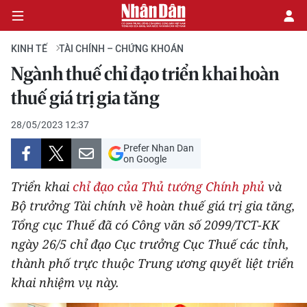
KINH TẾ
TÀI CHÍNH – CHỨNG KHOÁN
Ngành thuế chỉ đạo triển khai hoàn
CHÍNH TRỊ
thuế giá trị gia tăng
KINH TẾ
28/05/2023 12:37
Prefer Nhan Dan
VĂN HÓA
on Google
Triển khai
chỉ đạo của Thủ tướng Chính phủ
và
XÃ HỘI
Bộ trưởng Tài chính về hoàn thuế giá trị gia tăng,
Tổng cục Thuế đã có Công văn số 2099/TCT-KK
PHÁP LUẬT
ngày 26/5 chỉ đạo Cục trưởng Cục Thuế các tỉnh,
DU LỊCH
thành phố trực thuộc Trung ương quyết liệt triển
khai nhiệm vụ này.
THẾ GIỚI