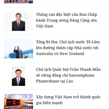
Media Pháp luật
Media Du lịch
Thông cáo đặc biệt của Ban Chấp
hành Trung ương Đảng Cộng sản
Media Thế giới
Việt Nam
Media Thể thao
Tổng Bí thư, Chủ tịch nước Tô Lâm
Media Giáo dục
lên đường thăm cấp Nhà nước tới
Australia và New Zealand
Media Y tế
Media Khoa học - Công nghệ
Chủ tịch Quốc hội Trần Thanh Mẫn
sẽ viếng đồng chí Saysomphone
Media Môi trường
Phomvihane tại Lào
Ảnh
Xây dựng Việt Nam trở thành quốc
Infographic
gia biển mạnh