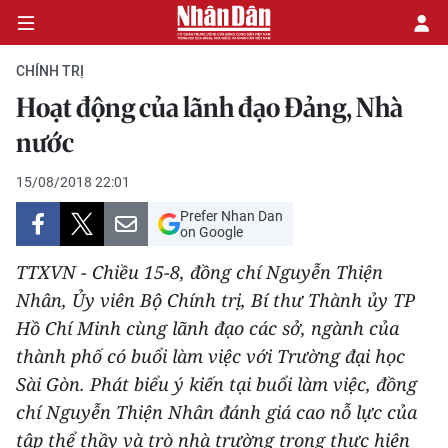
CHÍNH TRỊ
Hoạt động của lãnh đạo Ðảng, Nhà
CHÍNH TRỊ
nước
KINH TẾ
15/08/2018 22:01
Prefer Nhan Dan
VĂN HÓA
on Google
TTXVN - Chiều 15-8, đồng chí Nguyễn Thiện
XÃ HỘI
Nhân, Ủy viên Bộ Chính trị, Bí thư Thành ủy TP
Hồ Chí Minh cùng lãnh đạo các sở, ngành của
PHÁP LUẬT
thành phố có buổi làm việc với Trường đại học
DU LỊCH
Sài Gòn. Phát biểu ý kiến tại buổi làm việc, đồng
chí Nguyễn Thiện Nhân đánh giá cao nỗ lực của
THẾ GIỚI
tập thể thầy và trò nhà trường trong thực hiện