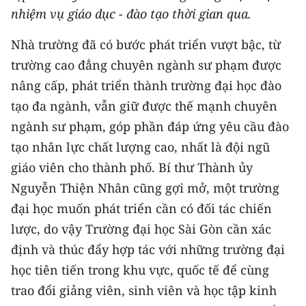
nhiệm vụ giáo dục - đào tạo thời gian qua.
THỂ THAO
Nhà trường đã có bước phát triển vượt bậc, từ
GIÁO DỤC
trường cao đẳng chuyên ngành sư phạm được
Y TẾ
nâng cấp, phát triển thành trường đại học đào
tạo đa ngành, vẫn giữ được thế mạnh chuyên
KHOA HỌC - CÔNG NGHỆ
ngành sư phạm, góp phần đáp ứng yêu cầu đào
tạo nhân lực chất lượng cao, nhất là đội ngũ
MÔI TRƯỜNG
giáo viên cho thành phố. Bí thư Thành ủy
BẠN ĐỌC
Nguyễn Thiện Nhân cũng gợi mở, một trường
đại học muốn phát triển cần có đối tác chiến
KIỂM CHỨNG THÔNG TIN
lược, do vậy Trường đại học Sài Gòn cần xác
TRI THỨC CHUYÊN SÂU
định và thúc đẩy hợp tác với những trường đại
học tiên tiến trong khu vực, quốc tế để cùng
54 DÂN TỘC VIỆT NAM
trao đổi giảng viên, sinh viên và học tập kinh