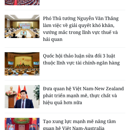
TIN MỚI
Phó Thủ tướng Nguyễn Văn Thắng
TIN ĐỊA PHƯƠNG
làm việc về giải quyết khó khăn,
vướng mắc trong lĩnh vực thuế và
Trung du và miền núi phía Bắc
hải quan
Đồng bằng sông Hồng
Quốc hội thảo luận sửa đổi 3 luật
Bắc Trung Bộ
thuộc lĩnh vực tài chính-ngân hàng
Duyên hải Nam Trung Bộ và Tây
Nguyên
Đưa quan hệ Việt Nam-New Zealand
Đông Nam Bộ
phát triển mạnh mẽ, thực chất và
hiệu quả hơn nữa
Đồng bằng sông Cửu Long
Chuyên trang Hà Nội
Tạo xung lực mạnh mẽ nâng tầm
quan hệ Việt Nam-Australia
Chuyên trang TP. Hồ Chí Minh