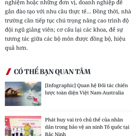
nghiệm hoặc những đơn vị, doanh nghiệp để
CHƯƠNG TRÌNH OCOP - MỖI XÃ
MỘT SẢN PHẨM
gắn đào tạo với nhu cầu thực tế… Ðồng thời, nhà
trường cần tiếp tục chú trọng nâng cao trình độ
đội ngũ giảng viên; cơ cấu lại các khoa, để sự
RADIO
tương tác giữa các bộ môn được đồng bộ, hiệu
MEDIA CENTER
quả hơn.
E-Magazine
CÓ THỂ BẠN QUAN TÂM
Video
Media Chính trị
[Infographic] Quan hệ Đối tác chiến
lược toàn diện Việt Nam-Australia
Media Kinh tế
Media Văn hóa
Phát huy vai trò chủ thể của nhân
Media Xã hội
dân trong bảo vệ an ninh Tổ quốc tại
Bắc Ninh