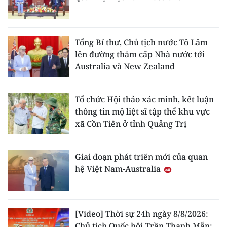
CHUYÊN ĐỀ
Tổng Bí thư, Chủ tịch nước Tô Lâm
CÁC CHUYÊN TRANG
lên đường thăm cấp Nhà nước tới
Australia và New Zealand
VỀ BÁO NHÂN DÂN
Tổ chức Hội thảo xác minh, kết luận
THỜI NAY
thông tin mộ liệt sĩ tập thể khu vực
xã Cồn Tiên ở tỉnh Quảng Trị
NHÂN DÂN CUỐI TUẦN
NHÂN DÂN HẰNG THÁNG
Giai đoạn phát triển mới của quan
hệ Việt Nam-Australia
MUA BÁO
ĐỌC BÁO IN
[Video] Thời sự 24h ngày 8/8/2026:
Chủ tịch Quốc hội Trần Thanh Mẫn: