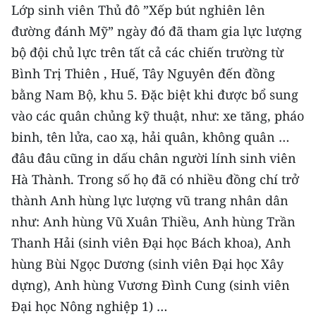
Media Pháp luật
Lớp sinh viên Thủ đô ”Xếp bút nghiên lên
đường đánh Mỹ” ngày đó đã tham gia lực lượng
Media Du lịch
bộ đội chủ lực trên tất cả các chiến trường từ
Media Thế giới
Bình Trị Thiên , Huế, Tây Nguyên đến đồng
bằng Nam Bộ, khu 5.
Đặc biệt khi được bổ sung
Media Thể thao
vào các quân chủng kỹ thuật, như: xe tăng, pháo
Media Giáo dục
binh, tên lửa, cao xạ, hải quân, không quân …
đâu đâu cũng in dấu chân người lính sinh viên
Media Y tế
Hà Thành. Trong số họ đã có nhiều đồng chí trở
Media Khoa học - Công nghệ
thành Anh hùng lực lượng vũ trang nhân dân
như: Anh hùng Vũ Xuân Thiều, Anh hùng Trần
Media Môi trường
Thanh Hải (sinh viên Đại học Bách khoa), Anh
Ảnh
hùng Bùi Ngọc Dương (sinh viên Đại học Xây
dựng), Anh hùng Vương Đình Cung (sinh viên
Infographic
Đại học Nông nghiệp 1) …