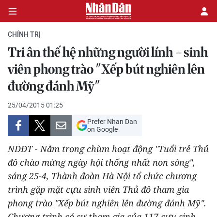
CHÍNH TRỊ
Tri ân thế hệ những người lính - sinh
CHÍNH TRỊ
viên phong trào "Xếp bút nghiên lên
đường đánh Mỹ"
KINH TẾ
25/04/2015 01:25
VĂN HÓA
Prefer Nhan Dan
on Google
XÃ HỘI
NDĐT - Nằm trong chùm hoạt động "Tuổi trẻ Thủ
PHÁP LUẬT
đô chào mừng ngày hội thống nhất non sông",
sáng 25-4, Thành đoàn Hà Nội tổ chức chương
DU LỊCH
trình gặp mặt cựu sinh viên Thủ đô tham gia
phong trào "Xếp bút nghiên lên đường đánh Mỹ".
THẾ GIỚI
Chương trình có sự tham gia của 117 cựu sinh