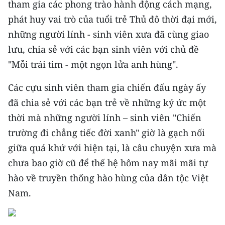
tham gia các phong trào hành động cách mạng,
phát huy vai trò của tuổi trẻ Thủ đô thời đại mới,
CHUYÊN ĐỀ
những người lính - sinh viên xưa đã cùng giao
CÁC CHUYÊN TRANG
lưu, chia sẻ với các bạn sinh viên với chủ đề
"Mỗi trái tim - một ngọn lửa anh hùng".
VỀ BÁO NHÂN DÂN
Các cựu sinh viên tham gia chiến đấu ngày ấy
đã chia sẻ với các bạn trẻ về những ký ức một
THỜI NAY
thời mà những người lính – sinh viên "Chiến
NHÂN DÂN CUỐI TUẦN
trường đi chẳng tiếc đời xanh" giờ là gạch nối
giữa quá khứ với hiện tại, là câu chuyện xưa mà
NHÂN DÂN HẰNG THÁNG
chưa bao giờ cũ để thế hệ hôm nay mãi mãi tự
MUA BÁO
hào về truyền thống hào hùng của dân tộc Việt
Nam.
ĐỌC BÁO IN