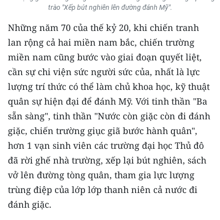
CHƯƠNG TRÌNH OCOP - MỖI XÃ
trào "Xếp bút nghiên lên đường đánh Mỹ".
MỘT SẢN PHẨM
Những năm 70 của thế kỷ 20, khi chiến tranh
lan rộng cả hai miền nam bắc, chiến trường
RADIO
miền nam cũng bước vào giai đoạn quyết liệt,
cần sự chi viện sức người sức của, nhất là lực
MEDIA CENTER
lượng trí thức có thể làm chủ khoa học, kỹ thuật
E-Magazine
quân sự hiện đại để đánh Mỹ.
Với tinh thần "Ba
sẵn sàng", tinh thần "Nước còn giặc còn đi đánh
Video
giặc, chiến trường giục giã bước hành quân",
Media Chính trị
hơn 1 vạn sinh viên các trường đại học Thủ đô
Media Kinh tế
đã rời ghế nhà trường, xếp lại bút nghiên, sách
vở lên đường tòng quân, tham gia lực lượng
Media Văn hóa
trùng điệp của lớp lớp thanh niên cả nước đi
Media Xã hội
đánh giặc.