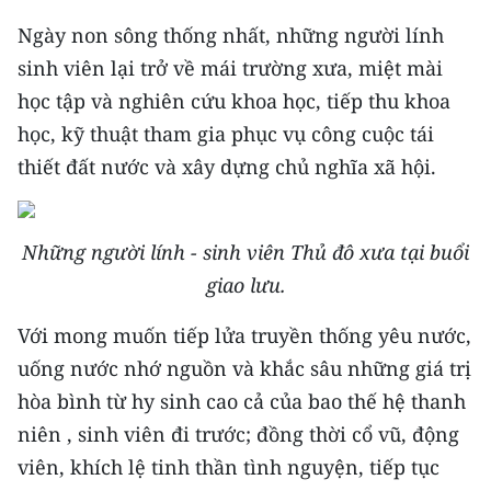
TIN MỚI
Ngày non sông thống nhất, những người lính
sinh viên lại trở về mái trường xưa, miệt mài
TIN ĐỊA PHƯƠNG
học tập và nghiên cứu khoa học, tiếp thu khoa
Trung du và miền núi phía Bắc
học, kỹ thuật tham gia phục vụ công cuộc tái
thiết đất nước và xây dựng chủ nghĩa xã hội.
Đồng bằng sông Hồng
Bắc Trung Bộ
Những người lính - sinh viên Thủ đô xưa tại buổi
Duyên hải Nam Trung Bộ và Tây
giao lưu.
Nguyên
Với mong muốn tiếp lửa truyền thống yêu nước,
Đông Nam Bộ
uống nước nhớ nguồn và khắc sâu những giá trị
Đồng bằng sông Cửu Long
hòa bình từ hy sinh cao cả của bao thế hệ thanh
niên , sinh viên đi trước; đồng thời cổ vũ, động
Chuyên trang Hà Nội
viên, khích lệ tinh thần tình nguyện, tiếp tục
Chuyên trang TP. Hồ Chí Minh