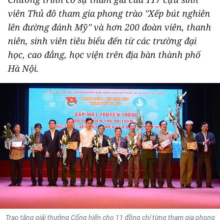
THỂ THAO
viên Thủ đô tham gia phong trào "Xếp bút nghiên
lên đường đánh Mỹ" và hơn 200 đoàn viên, thanh
GIÁO DỤC
niên, sinh viên tiêu biểu đến từ các trường đại
học, cao đẳng, học viện trên địa bàn thành phố
Y TẾ
Hà Nội.
KHOA HỌC - CÔNG NGHỆ
MÔI TRƯỜNG
BẠN ĐỌC
KIỂM CHỨNG THÔNG TIN
TRI THỨC CHUYÊN SÂU
54 DÂN TỘC VIỆT NAM
Trao tặng giải thưởng Cống hiến cho 11 đồng chí từng tham gia phong