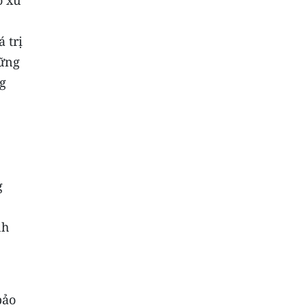
ó xu
 trị
hững
ng
g
nh
bảo