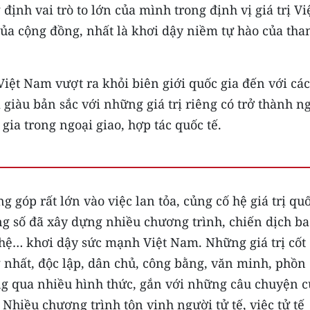
ịnh vai trò to lớn của mình trong định vị giá trị Vi
ủa cộng đồng, nhất là khơi dậy niềm tự hào của tha
Việt Nam vượt ra khỏi biên giới quốc gia đến với các
giàu bản sắc với những giá trị riêng có trở thành n
ia trong ngoại giao, hợp tác quốc tế.
góp rất lớn vào việc lan tỏa, củng cố hệ giá trị qu
ông số đã xây dựng nhiều chương trình, chiến dịch b
nghệ… khơi dậy sức mạnh Việt Nam. Những giá trị cốt
g nhất, độc lập, dân chủ, công bằng, văn minh, phồn
ng qua nhiều hình thức, gắn với những câu chuyện c
. Nhiều chương trình tôn vinh người tử tế, việc tử tế