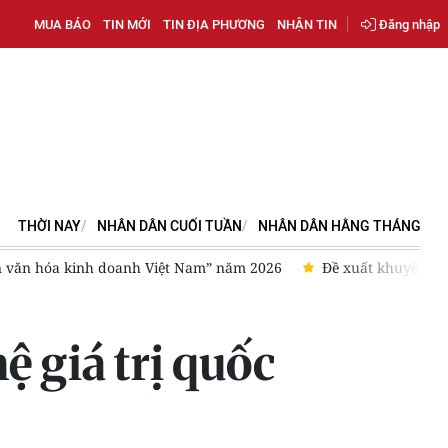
MUA BÁO
TIN MỚI
TIN ĐỊA PHƯƠNG
NHẬN TIN
Đăng nhập
THỜI NAY
NHÂN DÂN CUỐI TUẦN
NHÂN DÂN HẰNG THÁNG
 văn hóa kinh doanh Việt Nam” năm 2026
Đề xuất khuyến khí
ệ giá trị quốc