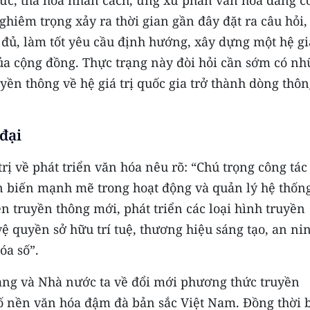
đức, tha hóa nhân cách, ứng xử phản văn hóa đang c
ghiêm trọng xảy ra thời gian gần đây đặt ra câu hỏi,
đủ, làm tốt yêu cầu định hướng, xây dựng một hệ giá
ủa cộng đồng. Thực trạng này đòi hỏi cần sớm có n
uyền thông về hệ giá trị quốc gia trở thành dòng thô
đại
ị về phát triển văn hóa nêu rõ: “Chú trọng công tác
n biến mạnh mẽ trong hoạt động và quản lý hệ thốn
n truyền thông mới, phát triển các loại hình truyền
vệ quyền sở hữu trí tuệ, thương hiệu sáng tạo, an ni
óa số”.
ảng và Nhà nước ta về đổi mới phương thức truyền
ố nền văn hóa đậm đà bản sắc Việt Nam. Đồng thời 