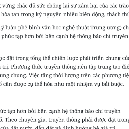
g vững chắc đủ sức chống lại sự xâm hại của các trào
hòa tan trong kỷ nguyên nhiều biến động, thách th
Lý luận phê bình văn học nghệ thuật Trung ương) ch
à phức tạp hơn bởi bên cạnh hệ thống báo chí truyền
c đặt trong tổng thể chiến lược phát triển chung củ
 trị. Phương thức truyền thông nên tập trung tạo đ
hung chung. Việc tăng thời lượng trên các phương ti
ố cần được cụ thể hóa như một nhiệm vụ bắt buộc.
ức tạp hơn bởi bên cạnh hệ thống báo chí truyền
ố. Theo chuyên gia, truyền thông phải được đặt tron
 của đất nước, dẫn dắt và định hướng hệ giá trị.