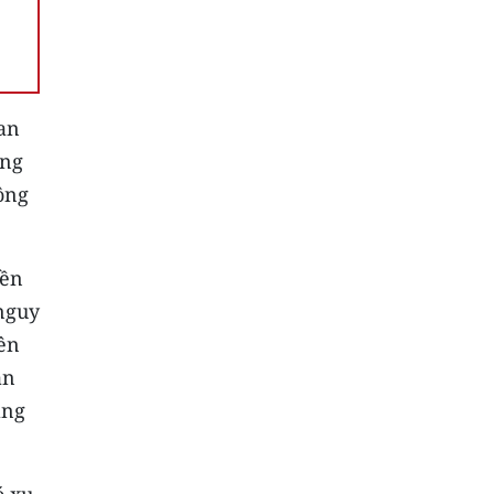
lan
ông
ông
yền
 nguy
iên
ẫn
áng