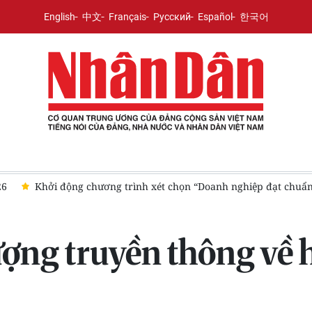
English
中文
Français
Русский
Español
한국어
6
Khởi động chương trình xét chọn “Doanh nghiệp đạt chuẩn
ợng truyền thông về h