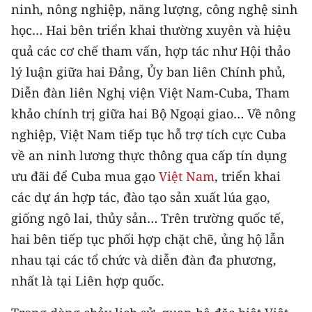
Media Pháp luật
ninh, nông nghiệp, năng lượng, công nghệ sinh
học… Hai bên triển khai thường xuyên và hiệu
Media Du lịch
quả các cơ chế tham vấn, hợp tác như Hội thảo
Media Thế giới
lý luận giữa hai Đảng, Ủy ban liên Chính phủ,
Diễn đàn liên Nghị viện Việt Nam-Cuba, Tham
Media Thể thao
khảo chính trị giữa hai Bộ Ngoại giao… Về nông
Media Giáo dục
nghiệp, Việt Nam tiếp tục hỗ trợ tích cực Cuba
về an ninh lương thực thông qua cấp tín dụng
Media Y tế
ưu đãi để Cuba mua gạo
Việt Nam
, triển khai
Media Khoa học - Công nghệ
các dự án hợp tác, đào tạo sản xuất lúa gạo,
giống ngô lai, thủy sản… Trên trường quốc tế,
Media Môi trường
hai bên tiếp tục phối hợp chặt chẽ, ủng hộ lẫn
Ảnh
nhau tại các tổ chức và diễn đàn đa phương,
nhất là tại Liên hợp quốc.
Infographic