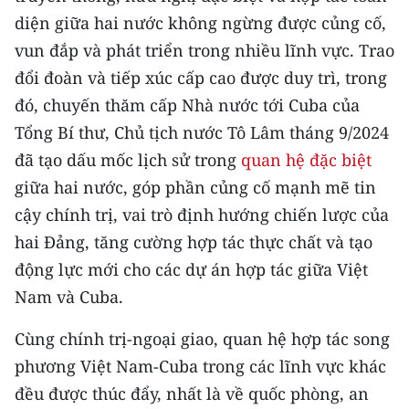
CHƯƠNG TRÌNH OCOP - MỖI XÃ
diện giữa hai nước không ngừng được củng cố,
MỘT SẢN PHẨM
vun đắp và phát triển trong nhiều lĩnh vực. Trao
đổi đoàn và tiếp xúc cấp cao được duy trì, trong
RADIO
đó, chuyến thăm cấp Nhà nước tới Cuba của
Tổng Bí thư, Chủ tịch nước Tô Lâm tháng 9/2024
MEDIA CENTER
đã tạo dấu mốc lịch sử trong
quan hệ đặc biệt
E-Magazine
giữa hai nước, góp phần củng cố mạnh mẽ tin
cậy chính trị, vai trò định hướng chiến lược của
Video
hai Đảng, tăng cường hợp tác thực chất và tạo
Media Chính trị
động lực mới cho các dự án hợp tác giữa Việt
Nam và Cuba.
Media Kinh tế
Media Văn hóa
Cùng chính trị-ngoại giao, quan hệ hợp tác song
phương Việt Nam-Cuba trong các lĩnh vực khác
Media Xã hội
đều được thúc đẩy, nhất là về quốc phòng, an