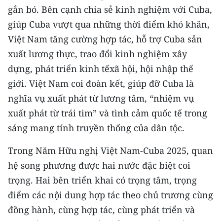
gắn bó. Bên cạnh chia sẻ kinh nghiệm với Cuba,
CHUYÊN ĐỀ
giúp Cuba vượt qua những thời điểm khó khăn,
Việt Nam tăng cường hợp tác, hỗ trợ Cuba sản
CÁC CHUYÊN TRANG
xuất lương thực, trao đổi kinh nghiệm xây
dựng, phát triển kinh tếxã hội, hội nhập thế
VỀ BÁO NHÂN DÂN
giới. Việt Nam coi đoàn kết, giúp đỡ Cuba là
nghĩa vụ xuất phát từ lương tâm, “nhiệm vụ
THỜI NAY
xuất phát từ trái tim” và tình cảm quốc tế trong
NHÂN DÂN CUỐI TUẦN
sáng mang tính truyền thống của dân tộc.
NHÂN DÂN HẰNG THÁNG
Trong Năm Hữu nghị Việt Nam-Cuba 2025, quan
hệ song phương được hai nước đặc biệt coi
MUA BÁO
trọng. Hai bên triển khai có trọng tâm, trọng
điểm các nội dung hợp tác theo chủ trương cùng
ĐỌC BÁO IN
đồng hành, cùng hợp tác, cùng phát triển và