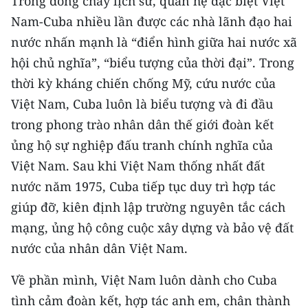
Trong dòng chảy lịch sử, quan hệ đặc biệt Việt
TIN MỚI
Nam-Cuba nhiều lần được các nhà lãnh đạo hai
nước nhấn mạnh là “điển hình giữa hai nước xã
TIN ĐỊA PHƯƠNG
hội chủ nghĩa”, “biểu tượng của thời đại”. Trong
Trung du và miền núi phía Bắc
thời kỳ kháng chiến chống Mỹ, cứu nước của
Việt Nam, Cuba luôn là biểu tượng và đi đầu
Đồng bằng sông Hồng
trong phong trào nhân dân thế giới đoàn kết
Bắc Trung Bộ
ủng hộ sự nghiệp đấu tranh chính nghĩa của
Việt Nam. Sau khi Việt Nam thống nhất đất
Duyên hải Nam Trung Bộ và Tây
Nguyên
nước năm 1975, Cuba tiếp tục duy trì hợp tác
giúp đỡ, kiên định lập trường nguyên tắc cách
Đông Nam Bộ
mạng, ủng hộ công cuộc xây dựng và bảo vệ đất
Đồng bằng sông Cửu Long
nước của nhân dân Việt Nam.
Chuyên trang Hà Nội
Về phần mình, Việt Nam luôn dành cho Cuba
tình cảm đoàn kết, hợp tác anh em, chân thành
Chuyên trang TP. Hồ Chí Minh