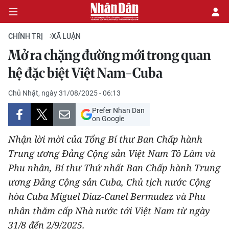
CHÍNH TRỊ
XÃ LUẬN
Mở ra chặng đường mới trong quan
CHÍNH TRỊ
hệ đặc biệt Việt Nam-Cuba
KINH TẾ
Chủ Nhật, ngày 31/08/2025 - 06:13
Prefer Nhan Dan
VĂN HÓA
on Google
Nhận lời mời của Tổng Bí thư Ban Chấp hành
XÃ HỘI
Trung ương Đảng Cộng sản Việt Nam Tô Lâm và
Phu nhân, Bí thư Thứ nhất Ban Chấp hành Trung
PHÁP LUẬT
ương Đảng Cộng sản Cuba, Chủ tịch nước Cộng
DU LỊCH
hòa Cuba Miguel Diaz-Canel Bermudez và Phu
nhân thăm cấp Nhà nước tới Việt Nam từ ngày
THẾ GIỚI
31/8 đến 2/9/2025.