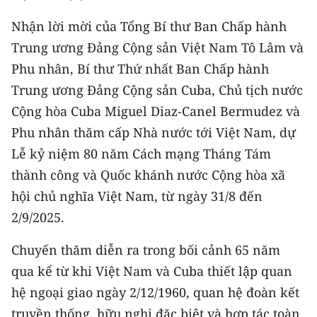
THỂ THAO
Nhận lời mời của Tổng Bí thư Ban Chấp hành
Trung ương Đảng Cộng sản Việt Nam Tô Lâm và
GIÁO DỤC
Phu nhân, Bí thư Thứ nhất Ban Chấp hành
Y TẾ
Trung ương Đảng Cộng sản Cuba, Chủ tịch nước
Cộng hòa Cuba Miguel Diaz-Canel Bermudez và
KHOA HỌC - CÔNG NGHỆ
Phu nhân thăm cấp Nhà nước tới Việt Nam, dự
Lễ kỷ niệm 80 năm Cách mạng Tháng Tám
MÔI TRƯỜNG
thành công và Quốc khánh nước Cộng hòa xã
BẠN ĐỌC
hội chủ nghĩa Việt Nam, từ ngày 31/8 đến
2/9/2025.
KIỂM CHỨNG THÔNG TIN
Chuyến thăm diễn ra trong bối cảnh 65 năm
TRI THỨC CHUYÊN SÂU
qua kể từ khi Việt Nam và Cuba thiết lập quan
54 DÂN TỘC VIỆT NAM
hệ ngoại giao ngày 2/12/1960, quan hệ đoàn kết
truyền thống, hữu nghị đặc biệt và hợp tác toàn