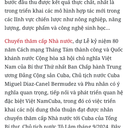
bước đầu thu được kết quả thực chất, nhất là
ENGLISH
trong triển khai các mô hình hợp tác mới trong
中文
các lĩnh vực chiến lược như nông nghiệp, năng
lượng, dược phẩm và công nghệ sinh học…
FRANÇAIS
Chuyến thăm cấp Nhà nước
, dự Lễ kỷ niệm 80
РУССКИЙ
năm Cách mạng Tháng Tám thành công và Quốc
khánh nước Cộng hòa xã hội chủ nghĩa Việt
ESPAÑOL
Nam của Bí thư Thứ nhất Ban Chấp hành Trung
한국어
ương Đảng Cộng sản Cuba, Chủ tịch nước Cuba
Miguel Diaz-Canel Bermudez và Phu nhân có ý
nghĩa quan trọng, tiếp nối và phát triển quan hệ
đặc biệt Việt NamCuba, trong đó có việc triển
khai các nội dung thỏa thuận đạt được nhân
chuyến thăm cấp Nhà nước tới Cuba của Tổng
Bí thư, Chủ tịch nước Tô Lâm tháng 9/2024. Đây