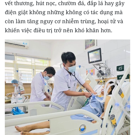
vết thương, hút nọc, chườm đá, đắp lá hay gây
ENGLISH
điện giật không những không có tác dụng mà
中文
còn làm tăng nguy cơ nhiễm trùng, hoại tử và
khiến việc điều trị trở nên khó khăn hơn.
FRANÇAIS
РУССКИЙ
ESPAÑOL
한국어