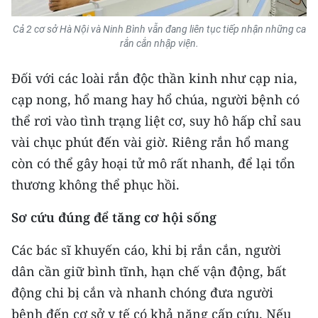
Cả 2 cơ sở Hà Nội và Ninh Bình vẫn đang liên tục tiếp nhận những ca
rắn cắn nhập viện.
Đối với các loài rắn độc thần kinh như cạp nia,
cạp nong, hổ mang hay hổ chúa, người bệnh có
thể rơi vào tình trạng liệt cơ, suy hô hấp chỉ sau
vài chục phút đến vài giờ. Riêng rắn hổ mang
còn có thể gây hoại tử mô rất nhanh, để lại tổn
thương không thể phục hồi.
Sơ cứu đúng để tăng cơ hội sống
Các bác sĩ khuyến cáo, khi bị rắn cắn, người
dân cần giữ bình tĩnh, hạn chế vận động, bất
động chi bị cắn và nhanh chóng đưa người
bệnh đến cơ sở y tế có khả năng cấp cứu. Nếu