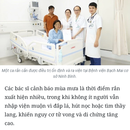
THỂ THAO
GIÁO DỤC
Y TẾ
KHOA HỌC - CÔNG NGHỆ
MÔI TRƯỜNG
Một ca rắn cắn được điều trị ổn định và ra viện tại Bệnh viện Bạch Mai cơ
BẠN ĐỌC
sở Ninh Bình.
Các bác sĩ cảnh báo mùa mưa là thời điểm rắn
KIỂM CHỨNG THÔNG TIN
xuất hiện nhiều, trong khi không ít người vẫn
TRI THỨC CHUYÊN SÂU
nhập viện muộn vì đắp lá, hút nọc hoặc tìm thầy
lang, khiến nguy cơ tử vong và di chứng tăng
54 DÂN TỘC VIỆT NAM
cao.