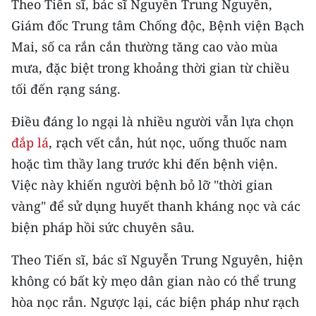
Theo Tiến sĩ, bác sĩ Nguyễn Trung Nguyên,
Giám đốc Trung tâm Chống độc, Bệnh viện Bạch
CHUYÊN ĐỀ
Mai, số ca rắn cắn thường tăng cao vào mùa
CÁC CHUYÊN TRANG
mưa, đặc biệt trong khoảng thời gian từ chiều
tối đến rạng sáng.
VỀ BÁO NHÂN DÂN
Điều đáng lo ngại là nhiều người vẫn lựa chọn
đắp lá
, rạch vết cắn, hút nọc, uống thuốc nam
THỜI NAY
hoặc tìm thầy lang trước khi đến bệnh viện.
NHÂN DÂN CUỐI TUẦN
Việc này khiến người bệnh bỏ lỡ "thời gian
vàng" để sử dụng huyết thanh kháng nọc và các
NHÂN DÂN HẰNG THÁNG
biện pháp hồi sức chuyên sâu.
MUA BÁO
Theo Tiến sĩ, bác sĩ Nguyễn Trung Nguyên, hiện
ĐỌC BÁO IN
không có bất kỳ mẹo dân gian nào có thể trung
hòa nọc rắn. Ngược lại, các biện pháp như rạch