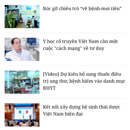
Bóc gỡ chiêu trò “vẽ bệnh-moi tiền”
Y học cổ truyền Việt Nam cần một
cuộc "cách mạng" về tư duy
[Video] Dự kiến bổ sung thuốc điều
trị ung thư, bệnh hiếm vào danh mục
BHYT
Kết nối xây dựng hệ sinh thái dược
Việt Nam hiện đại