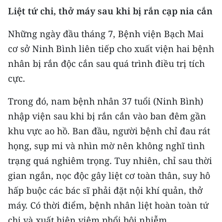
CHƯƠNG TRÌNH OCOP - MỖI XÃ
Liệt tứ chi, thở máy sau khi bị rắn cạp nia cắn
MỘT SẢN PHẨM
Những ngày đầu tháng 7, Bệnh viện Bạch Mai
cơ sở Ninh Bình liên tiếp cho xuất viện hai bệnh
RADIO
nhân bị rắn độc cắn sau quá trình điều trị tích
MEDIA CENTER
cực.
E-Magazine
Trong đó, nam bệnh nhân 37 tuổi (Ninh Bình)
nhập viện sau khi bị rắn cắn vào ban đêm gần
Video
khu vực ao hồ. Ban đầu, người bệnh chỉ đau rát
Media Chính trị
họng, sụp mi và nhìn mờ nên không nghĩ tình
trạng quá nghiêm trọng. Tuy nhiên, chỉ sau thời
Media Kinh tế
gian ngắn, nọc độc gây liệt cơ toàn thân, suy hô
Media Văn hóa
hấp buộc các bác sĩ phải đặt nội khí quản, thở
Media Xã hội
máy. Có thời điểm, bệnh nhân liệt hoàn toàn tứ
chi và xuất hiện viêm phổi bội nhiễm.