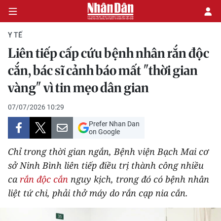
Y TẾ
Liên tiếp cấp cứu bệnh nhân rắn độc
CHÍNH TRỊ
cắn, bác sĩ cảnh báo mất "thời gian
vàng" vì tin mẹo dân gian
KINH TẾ
07/07/2026 10:29
VĂN HÓA
Prefer Nhan Dan
on Google
XÃ HỘI
Chỉ trong thời gian ngắn, Bệnh viện Bạch Mai cơ
PHÁP LUẬT
sở Ninh Bình liên tiếp điều trị thành công nhiều
ca
rắn độc cắn
nguy kịch, trong đó có bệnh nhân
DU LỊCH
liệt tứ chi, phải thở máy do rắn cạp nia cắn.
THẾ GIỚI