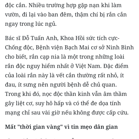
độc cắn. Nhiều trường hợp gặp nạn khi làm
TIN MỚI
vườn, đi lại vào ban đêm, thậm chí bị rắn cắn
TIN ĐỊA PHƯƠNG
ngay trong lúc ngủ.
Trung du và miền núi phía Bắc
Bác sĩ Đỗ Tuấn Anh, Khoa Hồi sức tích cực-
Chống độc, Bệnh viện Bạch Mai cơ sở Ninh Bình
Đồng bằng sông Hồng
cho biết, rắn cạp nia là một trong những loài
Bắc Trung Bộ
rắn độc nguy hiểm nhất ở Việt Nam. Đặc điểm
của loài rắn này là vết cắn thường rất nhỏ, ít
Duyên hải Nam Trung Bộ và Tây
Nguyên
đau, ít sưng nên người bệnh dễ chủ quan.
Trong khi đó, nọc độc thần kinh vẫn âm thầm
Đông Nam Bộ
gây liệt cơ, suy hô hấp và có thể đe dọa tính
Đồng bằng sông Cửu Long
mạng chỉ sau vài giờ nếu không được cấp cứu.
Chuyên trang Hà Nội
Mất "thời gian vàng" vì tin mẹo dân gian
Chuyên trang TP. Hồ Chí Minh