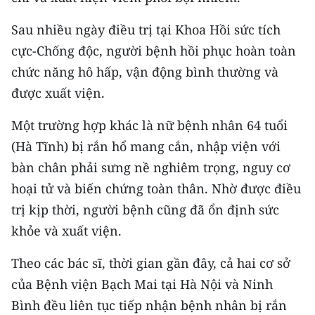
Media Pháp luật
Sau nhiều ngày điều trị tại Khoa Hồi sức tích
Media Du lịch
cực-Chống độc, người bệnh hồi phục hoàn toàn
Media Thế giới
chức năng hô hấp, vận động bình thường và
được xuất viện.
Media Thể thao
Một trường hợp khác là nữ bệnh nhân 64 tuổi
Media Giáo dục
(Hà Tĩnh) bị rắn hổ mang cắn, nhập viện với
Media Y tế
bàn chân phải sưng nề nghiêm trọng, nguy cơ
hoại tử và biến chứng toàn thân. Nhờ được điều
Media Khoa học - Công nghệ
trị kịp thời, người bệnh cũng đã ổn định sức
Media Môi trường
khỏe và xuất viện.
Ảnh
Theo các bác sĩ, thời gian gần đây, cả hai cơ sở
của Bệnh viện Bạch Mai tại Hà Nội và Ninh
Infographic
Bình đều liên tục tiếp nhận bệnh nhân bị rắn