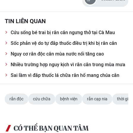
TIN LIÊN QUAN
Cứu sống bé trai bị rắn cắn ngưng thở tại Cà Mau
Sốc phản vệ do tự đắp thuốc điều trị khi bị rắn cắn
Nguy cơ rắn độc cắn mùa nước nổi tăng cao
Nhiều trường hợp nguy kịch vì rắn cắn trong mùa mưa
Sai lầm vì đắp thuốc lá chữa rắn hổ mang chúa cắn
rắn độc
cứu chữa
bệnh viện
rắn cạp nia
thời gia
CÓ THỂ BẠN QUAN TÂM