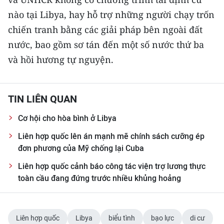
TIN MỚI
nào tại Libya, hay hỗ trợ những người chạy trốn
chiến tranh bằng các giải pháp bên ngoài đất
TIN ĐỊA PHƯƠNG
nước, bao gồm sơ tán đến một số nước thứ ba
Trung du và miền núi phía Bắc
và hồi hương tự nguyện.
Đồng bằng sông Hồng
TIN LIÊN QUAN
Bắc Trung Bộ
Cơ hội cho hòa bình ở Libya
Duyên hải Nam Trung Bộ và Tây
Nguyên
Liên hợp quốc lên án mạnh mẽ chính sách cưỡng ép
đơn phương của Mỹ chống lại Cuba
Đông Nam Bộ
Liên hợp quốc cảnh báo công tác viện trợ lương thực
Đồng bằng sông Cửu Long
toàn cầu đang đứng trước nhiều khủng hoảng
Chuyên trang Hà Nội
Liên hợp quốc
Libya
biểu tình
bạo lực
di cư
Chuyên trang TP. Hồ Chí Minh