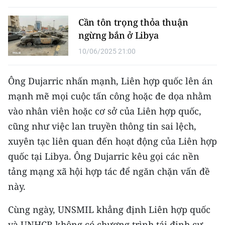
Media Pháp luật
Cần tôn trọng thỏa thuận
Media Du lịch
ngừng bắn ở Libya
Media Thế giới
10/06/2025 21:00
Media Thể thao
Ông Dujarric nhấn mạnh, Liên hợp quốc lên án
Media Giáo dục
mạnh mẽ mọi cuộc tấn công hoặc đe dọa nhằm
vào nhân viên hoặc cơ sở của Liên hợp quốc,
Media Y tế
cũng như việc lan truyền thông tin sai lệch,
Media Khoa học - Công nghệ
xuyên tạc liên quan đến hoạt động của Liên hợp
quốc tại Libya. Ông Dujarric kêu gọi các nền
Media Môi trường
tảng mạng xã hội hợp tác để ngăn chặn vấn đề
Ảnh
này.
Infographic
Cùng ngày, UNSMIL khẳng định Liên hợp quốc
và UNHCR không có chương trình tái định cư