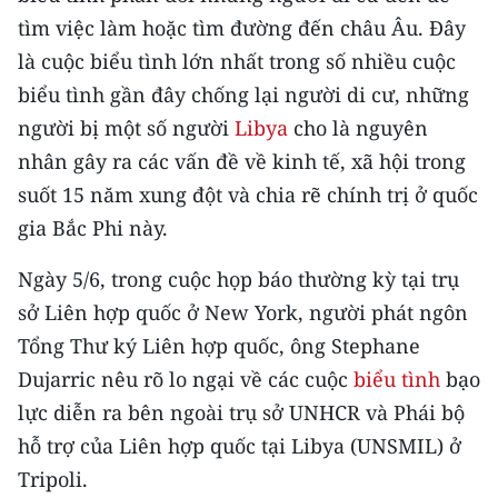
CHƯƠNG TRÌNH OCOP - MỖI XÃ
tìm việc làm hoặc tìm đường đến châu Âu. Đây
MỘT SẢN PHẨM
là cuộc biểu tình lớn nhất trong số nhiều cuộc
biểu tình gần đây chống lại người di cư, những
RADIO
người bị một số người
Libya
cho là nguyên
nhân gây ra các vấn đề về kinh tế, xã hội trong
MEDIA CENTER
suốt 15 năm xung đột và chia rẽ chính trị ở quốc
E-Magazine
gia Bắc Phi này.
Video
Ngày 5/6, trong cuộc họp báo thường kỳ tại trụ
sở Liên hợp quốc ở New York, người phát ngôn
Media Chính trị
Tổng Thư ký Liên hợp quốc, ông Stephane
Media Kinh tế
Dujarric nêu rõ lo ngại về các cuộc
biểu tình
bạo
Media Văn hóa
lực diễn ra bên ngoài trụ sở UNHCR và Phái bộ
hỗ trợ của Liên hợp quốc tại Libya (UNSMIL) ở
Media Xã hội
Tripoli.