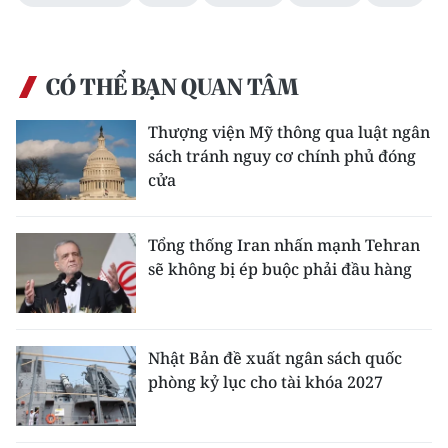
CHUYÊN ĐỀ
CÓ THỂ BẠN QUAN TÂM
CÁC CHUYÊN TRANG
Thượng viện Mỹ thông qua luật ngân
VỀ BÁO NHÂN DÂN
sách tránh nguy cơ chính phủ đóng
cửa
THỜI NAY
Tổng thống Iran nhấn mạnh Tehran
NHÂN DÂN CUỐI TUẦN
sẽ không bị ép buộc phải đầu hàng
NHÂN DÂN HẰNG THÁNG
MUA BÁO
Nhật Bản đề xuất ngân sách quốc
phòng kỷ lục cho tài khóa 2027
ĐỌC BÁO IN