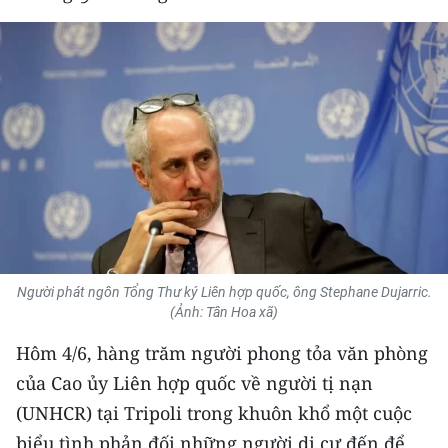
THỂ THAO
GIÁO DỤC
Y TẾ
KHOA HỌC - CÔNG NGHỆ
MÔI TRƯỜNG
BẠN ĐỌC
Người phát ngôn Tổng Thư ký Liên hợp quốc, ông Stephane Dujarric.
KIỂM CHỨNG THÔNG TIN
(Ảnh: Tân Hoa xã)
Hôm 4/6, hàng trăm người phong tỏa văn phòng
TRI THỨC CHUYÊN SÂU
của Cao ủy Liên hợp quốc về người tị nạn
54 DÂN TỘC VIỆT NAM
(UNHCR) tại Tripoli trong khuôn khổ một cuộc
biểu tình phản đối những người di cư đến để