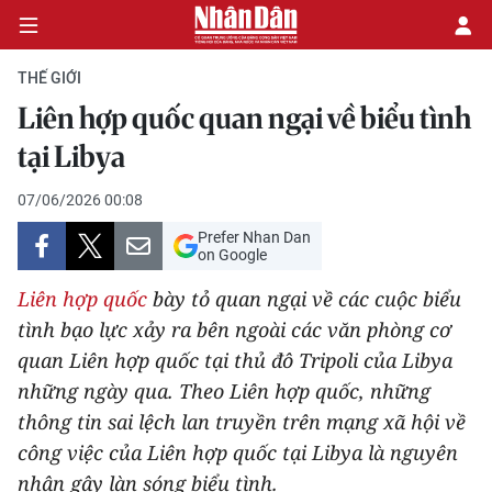
THẾ GIỚI
Liên hợp quốc quan ngại về biểu tình
CHÍNH TRỊ
tại Libya
KINH TẾ
07/06/2026 00:08
Prefer Nhan Dan
VĂN HÓA
on Google
Liên hợp quốc
bày tỏ quan ngại về các cuộc biểu
XÃ HỘI
tình bạo lực xảy ra bên ngoài các văn phòng cơ
quan Liên hợp quốc tại thủ đô Tripoli của Libya
PHÁP LUẬT
những ngày qua. Theo Liên hợp quốc, những
DU LỊCH
thông tin sai lệch lan truyền trên mạng xã hội về
công việc của Liên hợp quốc tại Libya là nguyên
THẾ GIỚI
nhân gây làn sóng biểu tình.