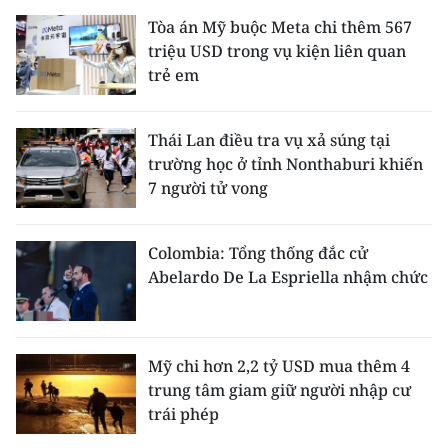
Tòa án Mỹ buộc Meta chi thêm 567
triệu USD trong vụ kiện liên quan
trẻ em
Thái Lan điều tra vụ xả súng tại
trường học ở tỉnh Nonthaburi khiến
7 người tử vong
Colombia: Tổng thống đắc cử
Abelardo De La Espriella nhậm chức
Mỹ chi hơn 2,2 tỷ USD mua thêm 4
trung tâm giam giữ người nhập cư
trái phép