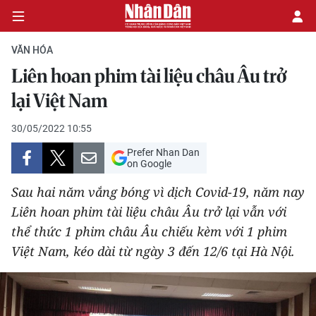
VĂN HÓA
Liên hoan phim tài liệu châu Âu trở
CHÍNH TRỊ
lại Việt Nam
KINH TẾ
30/05/2022 10:55
Prefer Nhan Dan
VĂN HÓA
on Google
Sau hai năm vắng bóng vì dịch Covid-19, năm nay
XÃ HỘI
Liên hoan phim tài liệu châu Âu trở lại vẫn với
thể thức 1 phim châu Âu chiếu kèm với 1 phim
PHÁP LUẬT
Việt Nam, kéo dài từ ngày 3 đến 12/6 tại Hà Nội.
DU LỊCH
THẾ GIỚI