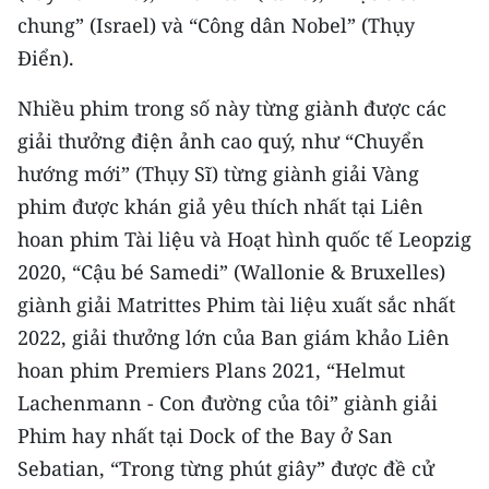
Media Pháp luật
chung” (Israel) và “Công dân Nobel” (Thụy
Điển).
Media Du lịch
Media Thế giới
Nhiều phim trong số này từng giành được các
giải thưởng điện ảnh cao quý, như “Chuyển
Media Thể thao
hướng mới” (Thụy Sĩ) từng giành giải Vàng
Media Giáo dục
phim được khán giả yêu thích nhất tại Liên
hoan phim Tài liệu và Hoạt hình quốc tế Leopzig
Media Y tế
2020, “Cậu bé Samedi” (Wallonie & Bruxelles)
Media Khoa học - Công nghệ
giành giải Matrittes Phim tài liệu xuất sắc nhất
2022, giải thưởng lớn của Ban giám khảo Liên
Media Môi trường
hoan phim Premiers Plans 2021, “Helmut
Ảnh
Lachenmann - Con đường của tôi” giành giải
Phim hay nhất tại Dock of the Bay ở San
Infographic
Sebatian, “Trong từng phút giây” được đề cử