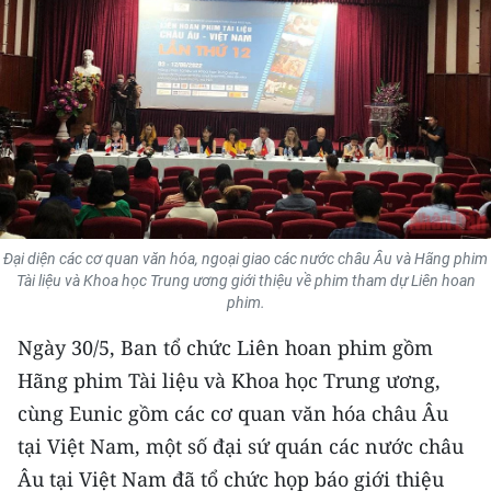
THỂ THAO
GIÁO DỤC
Y TẾ
KHOA HỌC - CÔNG NGHỆ
MÔI TRƯỜNG
Đại diện các cơ quan văn hóa, ngoại giao các nước châu Âu và Hãng phim
Tài liệu và Khoa học Trung ương giới thiệu về phim tham dự Liên hoan
BẠN ĐỌC
phim.
KIỂM CHỨNG THÔNG TIN
Ngày 30/5, Ban tổ chức Liên hoan phim gồm
Hãng phim Tài liệu và Khoa học Trung ương,
TRI THỨC CHUYÊN SÂU
cùng Eunic gồm các cơ quan văn hóa châu Âu
tại Việt Nam, một số đại sứ quán các nước châu
54 DÂN TỘC VIỆT NAM
Âu tại Việt Nam đã tổ chức họp báo giới thiệu