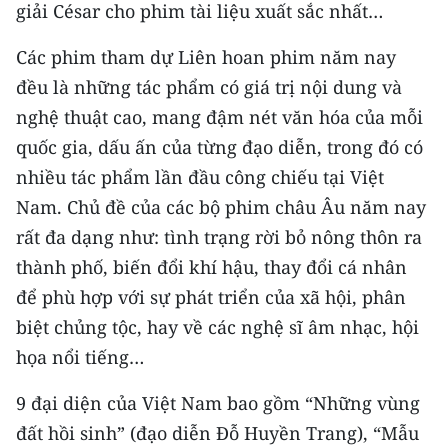
giải César cho phim tài liệu xuất sắc nhất…
TIN MỚI
Các phim tham dự Liên hoan phim năm nay
TIN ĐỊA PHƯƠNG
đều là những tác phẩm có giá trị nội dung và
Trung du và miền núi phía Bắc
nghệ thuật cao, mang đậm nét văn hóa của mỗi
quốc gia, dấu ấn của từng đạo diễn, trong đó có
Đồng bằng sông Hồng
nhiều tác phẩm lần đầu công chiếu tại Việt
Bắc Trung Bộ
Nam. Chủ đề của các bộ phim châu Âu năm nay
rất đa dạng như: tình trạng rời bỏ nông thôn ra
Duyên hải Nam Trung Bộ và Tây
thành phố, biến đổi khí hậu, thay đổi cá nhân
Nguyên
để phù hợp với sự phát triển của xã hội, phân
Đông Nam Bộ
biệt chủng tộc, hay về các nghệ sĩ âm nhạc, hội
họa nổi tiếng…
Đồng bằng sông Cửu Long
Chuyên trang Hà Nội
9 đại diện của Việt Nam bao gồm “Những vùng
đất hồi sinh” (đạo diễn Đỗ Huyền Trang), “Mẫu
Chuyên trang TP. Hồ Chí Minh