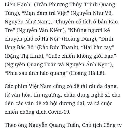
Liễu Hạnh” (Trần Phương Thủy, Trịnh Quang
CHUYÊN ĐỀ
Tùng), “Mạn đàm trà Việt” (Nguyễn Như Vũ,
Nguyễn Như Nam), “Chuyện cổ tích ở bản Rào
CÁC CHUYÊN TRANG
Tre” (Nguyễn Văn Kiểm), “Những người kể
chuyện phố cổ Hà Nội” (Hoàng Dũng), “Đình
VỀ BÁO NHÂN DÂN
làng Bắc Bộ” (Đào Đức Thanh), “Hai bàn tay”
(Đặng Thị Linh), “Cuộc chiến không giới hạn”
THỜI NAY
(Nguyễn Quang Tuấn và Nguyễn Ánh Ngọc),
NHÂN DÂN CUỐI TUẦN
“Phía sau ánh hào quang” (Hoàng Hà Lê).
NHÂN DÂN HẰNG THÁNG
Các phim Việt Nam cũng có đề tài rất đa dạng,
từ văn hóa, tín ngưỡng, chân dung nghệ sĩ, cho
MUA BÁO
đến các vấn đề xã hội đương đại, và cả cuộc
chiến chống dịch Covid-19.
ĐỌC BÁO IN
Theo ông Nguyễn Quang Tuấn, Chủ tịch Công ty