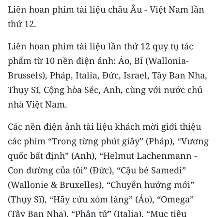
CHƯƠNG TRÌNH OCOP - MỖI XÃ
Liên hoan phim tài liệu châu Âu - Việt Nam lần
MỘT SẢN PHẨM
thứ 12.
Liên hoan phim tài liệu lần thứ 12 quy tụ tác
RADIO
phẩm từ 10 nền điện ảnh: Áo, Bỉ (Wallonia-
MEDIA CENTER
Brussels), Pháp, Italia, Đức, Israel, Tây Ban Nha,
Thụy Sĩ, Cộng hòa Séc, Anh, cùng với nước chủ
E-Magazine
nhà Việt Nam.
Video
Các nền điện ảnh tài liệu khách mời giới thiệu
Media Chính trị
các phim “Trong từng phút giây” (Pháp), “Vương
quốc bất định” (Anh), “Helmut Lachenmann -
Media Kinh tế
Con đường của tôi” (Đức), “Cậu bé Samedi”
Media Văn hóa
(Wallonie & Bruxelles), “Chuyển hướng mới”
(Thụy Sĩ), “Hãy cứu xóm làng” (Áo), “Omega”
Media Xã hội
(Tây Ban Nha), “Phân tử” (Italia), “Mục tiêu