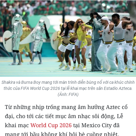
THỂ THAO
GIÁO DỤC
Y TẾ
KHOA HỌC - CÔNG NGHỆ
MÔI TRƯỜNG
BẠN ĐỌC
Shakira và Burna Boy mang tới màn trình diễn bùng nổ với ca khúc chính
thức của FIFA World Cup 2026 tại lễ khai mạc trên sân Estadio Azteca.
KIỂM CHỨNG THÔNG TIN
(Ảnh: FIFA)
Từ những nhịp trống mang âm hưởng Aztec cổ
TRI THỨC CHUYÊN SÂU
đại, cho tới các tiết mục âm nhạc sôi động, Lễ
54 DÂN TỘC VIỆT NAM
khai mạc
World Cup 2026
tại Mexico City đã
mang tới bầu không khí hội hè cuồng nhiệt,