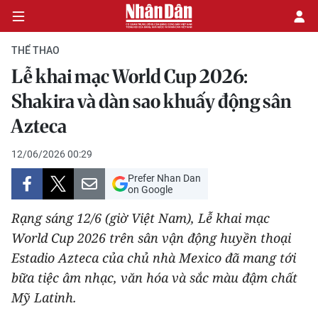
THỂ THAO
Lễ khai mạc World Cup 2026:
CHÍNH TRỊ
Shakira và dàn sao khuấy động sân
Azteca
KINH TẾ
12/06/2026 00:29
VĂN HÓA
Prefer Nhan Dan
on Google
XÃ HỘI
Rạng sáng 12/6 (giờ Việt Nam), Lễ khai mạc
PHÁP LUẬT
World Cup 2026 trên sân vận động huyền thoại
Estadio Azteca của chủ nhà Mexico đã mang tới
DU LỊCH
bữa tiệc âm nhạc, văn hóa và sắc màu đậm chất
Mỹ Latinh.
THẾ GIỚI