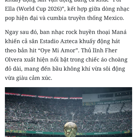
Media Pháp luật
Ella (World Cup 2026)”, kết hợp giữa dòng nhạc
Media Du lịch
pop hiện đại và cumbia truyền thống Mexico.
Media Thế giới
Ngay sau đó, ban nhạc rock huyền thoại Maná
khiến cả sân Estadio Azteca khuấy động hát
Media Thể thao
theo bản hit “Oye Mi Amor”. Thủ lĩnh Fher
Media Giáo dục
Olvera xuất hiện nổi bật trong chiếc áo choàng
đỏ dài, mang đến bầu không khí vừa sôi động
Media Y tế
vừa giàu cảm xúc.
Media Khoa học - Công nghệ
Media Môi trường
Ảnh
Infographic