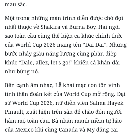
màu sắc.
CHUYÊN ĐỀ
Một trong những màn trình diễn được chờ đợi
nhất thuộc về Shakira và Burna Boy. Hai ngôi
CÁC CHUYÊN TRANG
sao toàn cầu cùng thể hiện ca khúc chính thức
của World Cup 2026 mang tên “Dai Dai”. Những
VỀ BÁO NHÂN DÂN
bước nhảy giàu năng lượng cùng phần điệp
THỜI NAY
khúc “Dale, allez, let’s go!” khiến cả khán đài
như bùng nổ.
NHÂN DÂN CUỐI TUẦN
Bên cạnh âm nhạc, Lễ khai mạc còn tôn vinh
NHÂN DÂN HẰNG THÁNG
tinh thần đoàn kết của World Cup mở rộng. Đại
sứ World Cup 2026, nữ diễn viên Salma Hayek
MUA BÁO
Pinault, xuất hiện trên sân để chào đón người
ĐỌC BÁO IN
hâm mộ toàn cầu. Bà nhấn mạnh niềm tự hào
của Mexico khi cùng Canada và Mỹ đăng cai