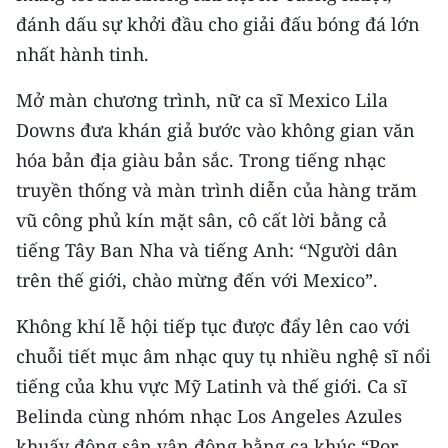
CHƯƠNG TRÌNH OCOP - MỖI XÃ
đánh dấu sự khởi đầu cho giải đấu bóng đá lớn
MỘT SẢN PHẨM
nhất hành tinh.
RADIO
Mở màn chương trình, nữ ca sĩ Mexico Lila
Downs đưa khán giả bước vào không gian văn
MEDIA CENTER
hóa bản địa giàu bản sắc. Trong tiếng nhạc
truyền thống và màn trình diễn của hàng trăm
E-Magazine
vũ công phủ kín mặt sân, cô cất lời bằng cả
Video
tiếng Tây Ban Nha và tiếng Anh: “Người dân
trên thế giới, chào mừng đến với Mexico”.
Media Chính trị
Media Kinh tế
Không khí lễ hội tiếp tục được đẩy lên cao với
chuỗi tiết mục âm nhạc quy tụ nhiều nghệ sĩ nổi
Media Văn hóa
tiếng của khu vực Mỹ Latinh và thế giới. Ca sĩ
Media Xã hội
Belinda cùng nhóm nhạc Los Angeles Azules
khuấy động sân vận động bằng ca khúc “Por