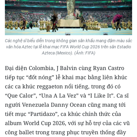
TIN MỚI
TIN ĐỊA PHƯƠNG
Trung du và miền núi phía Bắc
Các nghệ sĩ biểu diễn trong không gian sân khấu mang đậm màu sắc
văn hóa Aztec tại lễ khai mạc FIFA World Cup 2026 trên sân Estadio
Đồng bằng sông Hồng
Azteca (Mexico). (Ảnh: FIFA)
Bắc Trung Bộ
Đại diện Colombia, J Balvin cùng Ryan Castro
Duyên hải Nam Trung Bộ và Tây
tiếp tục “đốt nóng” lễ khai mạc bằng liên khúc
Nguyên
các ca khúc reggaeton nổi tiếng, trong đó có
“Que Calor”, “Una A La Vez” và “I Like It”. Ca sĩ
Đông Nam Bộ
người Venezuela Danny Ocean cũng mang tới
Đồng bằng sông Cửu Long
tiết mục “Partidazo”, ca khúc chính thức của
album World Cup 2026, với sự hỗ trợ của các vũ
Chuyên trang Hà Nội
công ballet trong trang phục truyền thống đầy
Chuyên trang TP. Hồ Chí Minh