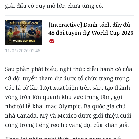
ENGLISH
giải đấu có quy mô lớn chưa từng có.
中文
[Interactive] Danh sách đầy đủ
48 đội tuyển dự World Cup 2026
FRANÇAIS
РУССКИЙ
11/06/2026 02:45
ESPAÑOL
Sau phần phát biểu, nghi thức diễu hành cờ của
48 đội tuyển tham dự được tổ chức trang trọng.
한국어
Các lá cờ lần lượt xuất hiện trên sân, tạo thành
vòng tròn lớn quanh khu vực trung tâm, gợi
nhớ tới lễ khai mạc Olympic. Ba quốc gia chủ
nhà Canada, Mỹ và Mexico được giới thiệu cuối
cùng trong tiếng reo hò vang dội của khán giả.
Khép lại phần nghi thức, giọng nam cao nổi