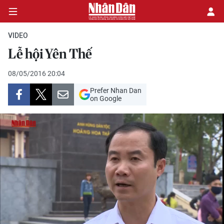
VIDEO
Lễ hội Yên Thế
CHÍNH TRỊ
08/05/2016 20:04
Prefer Nhan Dan
KINH TẾ
on Google
VĂN HÓA
XÃ HỘI
PHÁP LUẬT
DU LỊCH
THẾ GIỚI