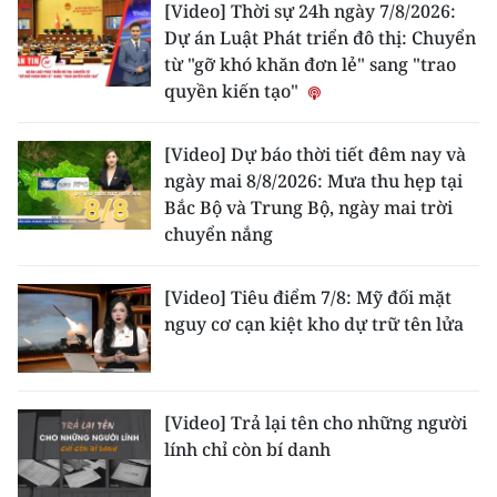
[Video] Thời sự 24h ngày 7/8/2026:
Dự án Luật Phát triển đô thị: Chuyển
CHUYÊN ĐỀ
từ "gỡ khó khăn đơn lẻ" sang "trao
quyền kiến tạo"
CÁC CHUYÊN TRANG
[Video] Dự báo thời tiết đêm nay và
VỀ BÁO NHÂN DÂN
ngày mai 8/8/2026: Mưa thu hẹp tại
Bắc Bộ và Trung Bộ, ngày mai trời
THỜI NAY
chuyển nắng
NHÂN DÂN CUỐI TUẦN
[Video] Tiêu điểm 7/8: Mỹ đối mặt
nguy cơ cạn kiệt kho dự trữ tên lửa
NHÂN DÂN HẰNG THÁNG
MUA BÁO
[Video] Trả lại tên cho những người
ĐỌC BÁO IN
lính chỉ còn bí danh