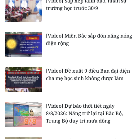
[Video] Sắp xếp lãnh đạo, nhân sự
Media Pháp luật
trường học trước 30/9
Media Du lịch
Media Thế giới
[Video] Miền Bắc sắp đón nắng nóng
diện rộng
Media Thể thao
Media Giáo dục
[Video] Đề xuất 9 điều Ban đại diện
Media Y tế
cha mẹ học sinh không được làm
Media Khoa học - Công nghệ
Media Môi trường
[Video] Dự báo thời tiết ngày
Ảnh
8/8/2026: Nắng trở lại tại Bắc Bộ,
Trung Bộ duy trì mưa dông
Infographic