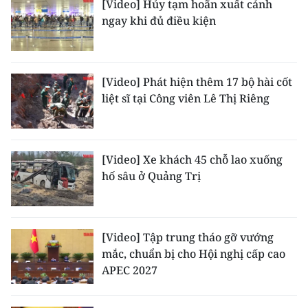
[Video] Hủy tạm hoãn xuất cảnh
TIN MỚI
ngay khi đủ điều kiện
TIN ĐỊA PHƯƠNG
Trung du và miền núi phía Bắc
[Video] Phát hiện thêm 17 bộ hài cốt
liệt sĩ tại Công viên Lê Thị Riêng
Đồng bằng sông Hồng
Bắc Trung Bộ
[Video] Xe khách 45 chỗ lao xuống
Duyên hải Nam Trung Bộ và Tây
hố sâu ở Quảng Trị
Nguyên
Đông Nam Bộ
[Video] Tập trung tháo gỡ vướng
Đồng bằng sông Cửu Long
mắc, chuẩn bị cho Hội nghị cấp cao
APEC 2027
Chuyên trang Hà Nội
Chuyên trang TP. Hồ Chí Minh