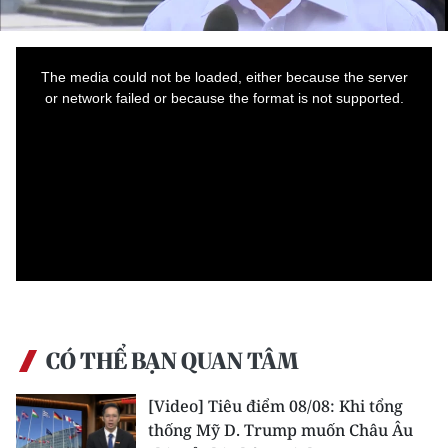
THỂ THAO
This
is
GIÁO DỤC
a
The media could not be loaded, either because the server
modal
window.
or network failed or because the format is not supported.
Y TẾ
KHOA HỌC - CÔNG NGHỆ
MÔI TRƯỜNG
BẠN ĐỌC
KIỂM CHỨNG THÔNG TIN
CÓ THỂ BẠN QUAN TÂM
TRI THỨC CHUYÊN SÂU
[Video] Tiêu điểm 08/08: Khi tổng
54 DÂN TỘC VIỆT NAM
thống Mỹ D. Trump muốn Châu Âu