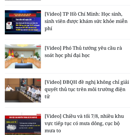
ENGLISH
[Video] TP Hồ Chí Minh: Học sinh,
中文
sinh viên được khám sức khỏe miễn
phí
FRANÇAIS
РУССКИЙ
[Video] Phó Thủ tướng yêu cầu rà
soát học phí đại học
ESPAÑOL
한국어
[Video] ĐBQH đề nghị không chỉ giải
quyết thủ tục trên môi trường điện
tử
[Video] Chiều và tối 7/8, nhiều khu
vực tiếp tục có mưa dông, cục bộ
mưa to