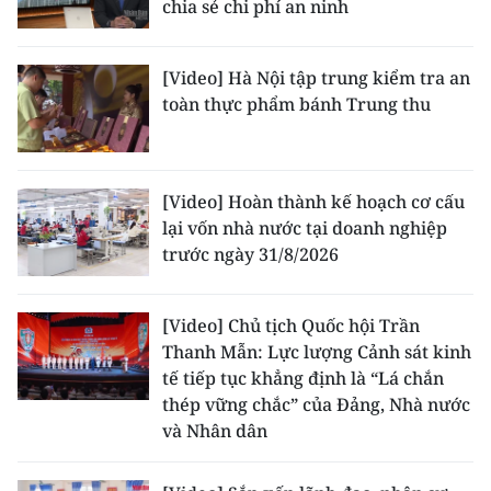
chia sẻ chi phí an ninh
CHƯƠNG TRÌNH OCOP - MỖI XÃ
MỘT SẢN PHẨM
[Video] Hà Nội tập trung kiểm tra an
toàn thực phẩm bánh Trung thu
RADIO
MEDIA CENTER
[Video] Hoàn thành kế hoạch cơ cấu
E-Magazine
lại vốn nhà nước tại doanh nghiệp
trước ngày 31/8/2026
Video
Media Chính trị
[Video] Chủ tịch Quốc hội Trần
Thanh Mẫn: Lực lượng Cảnh sát kinh
Media Kinh tế
tế tiếp tục khẳng định là “Lá chắn
Media Văn hóa
thép vững chắc” của Đảng, Nhà nước
và Nhân dân
Media Xã hội