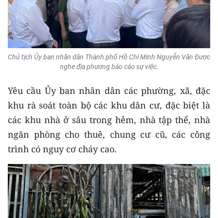
TIN MỚI
TIN ĐỊA PHƯƠNG
Trung du và miền núi phía Bắc
Chủ tịch Ủy ban nhân dân Thành phố Hồ Chí Minh Nguyễn Văn Được
nghe địa phương báo cáo sự việc.
Đồng bằng sông Hồng
Yêu cầu Ủy ban nhân dân các phường, xã, đặc
Bắc Trung Bộ
khu rà soát toàn bộ các khu dân cư, đặc biệt là
Duyên hải Nam Trung Bộ và Tây
các khu nhà ở sâu trong hẻm, nhà tập thể, nhà
Nguyên
ngăn phòng cho thuê, chung cư cũ, các công
trình có nguy cơ cháy cao.
Đông Nam Bộ
Đồng bằng sông Cửu Long
Chuyên trang Hà Nội
Chuyên trang TP. Hồ Chí Minh