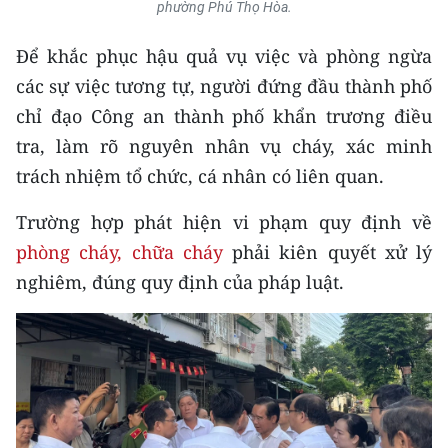
Media Pháp luật
phường Phú Thọ Hòa.
Media Du lịch
Để khắc phục hậu quả vụ việc và phòng ngừa
các sự việc tương tự, người đứng đầu thành phố
Media Thế giới
chỉ đạo Công an thành phố khẩn trương điều
Media Thể thao
tra, làm rõ nguyên nhân vụ cháy, xác minh
trách nhiệm tổ chức, cá nhân có liên quan.
Media Giáo dục
Trường hợp phát hiện vi phạm quy định về
Media Y tế
phòng cháy, chữa cháy
phải kiên quyết xử lý
Media Khoa học - Công nghệ
nghiêm, đúng quy định của pháp luật.
Media Môi trường
Ảnh
Infographic