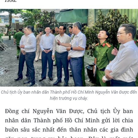
THỂ THAO
GIÁO DỤC
Y TẾ
KHOA HỌC - CÔNG NGHỆ
MÔI TRƯỜNG
BẠN ĐỌC
Chủ tịch Ủy ban nhân dân Thành phố Hồ Chí Minh Nguyễn Văn Được đến
KIỂM CHỨNG THÔNG TIN
hiện trường vụ cháy.
Đồng chí Nguyễn Văn Được, Chủ tịch Ủy ban
TRI THỨC CHUYÊN SÂU
nhân dân Thành phố Hồ Chí Minh gửi lời chia
54 DÂN TỘC VIỆT NAM
buồn sâu sắc nhất đến thân nhân các gia đình