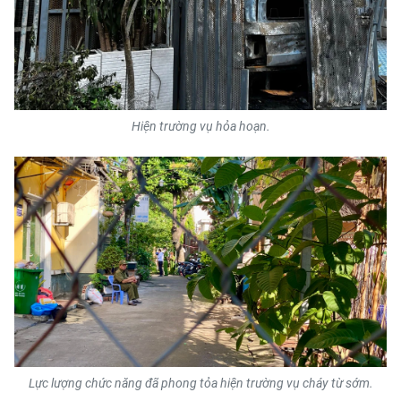
CHUYÊN ĐỀ
CÁC CHUYÊN TRANG
Hiện trường vụ hỏa hoạn.
VỀ BÁO NHÂN DÂN
THỜI NAY
NHÂN DÂN CUỐI TUẦN
NHÂN DÂN HẰNG THÁNG
MUA BÁO
ĐỌC BÁO IN
Lực lượng chức năng đã phong tỏa hiện trường vụ cháy từ sớm.