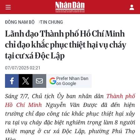
ĐÔNG NAM BỘ
TIN CHUNG
Lãnh đạo Thành phố Hồ Chí Minh
CHÍNH TRỊ
chỉ đạo khắc phục thiệt hại vụ cháy
tại cư xá Độc Lập
KINH TẾ
07/07/2025 02:21
VĂN HÓA
Prefer Nhan Dan
on Google
XÃ HỘI
Sáng 7/7, Chủ tịch Ủy ban nhân dân
Thành phố
PHÁP LUẬT
Hồ Chí Minh
Nguyễn Văn Được đã đến hiện
trường chỉ đạo công tác khắc phục thiệt hại xảy
DU LỊCH
ra tại vụ cháy đặc biệt nghiêm trọng làm 8 người
thiệt mạng ở cư xá Độc Lập, phường Phú Thọ
THẾ GIỚI
Hòa.