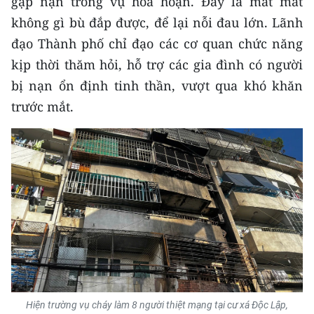
gặp nạn trong vụ hỏa hoạn. Đây là mất mát
CHƯƠNG TRÌNH OCOP - MỖI XÃ
không gì bù đắp được, để lại nỗi đau lớn. Lãnh
MỘT SẢN PHẨM
đạo Thành phố chỉ đạo các cơ quan chức năng
kịp thời thăm hỏi, hỗ trợ các gia đình có người
RADIO
bị nạn ổn định tinh thần, vượt qua khó khăn
MEDIA CENTER
trước mắt.
E-Magazine
Video
Media Chính trị
Media Kinh tế
Media Văn hóa
Media Xã hội
Hiện trường vụ cháy làm 8 người thiệt mạng tại cư xá Độc Lập,