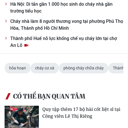
Hà Nội: Di tản gần 1.000 học sinh do cháy nhà gần
trường tiểu học
Cháy nhà làm 8 người thương vong tại phường Phú Thọ
Hòa, Thành phố Hồ Chí Minh
Thành phố Huế nỗ lực khống chế vụ cháy lớn tại chợ
An Lỗ
hỏa hoạn
cháy cư xá
phòng cháy chữa cháy
Thành p
CÓ THỂ BẠN QUAN TÂM
Quy tập thêm 17 bộ hài cốt liệt sĩ tại
Công viên Lê Thị Riêng