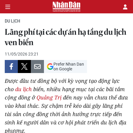
DU LỊCH
Lãng phí tại các dự án hạ tầng du lịch
CHÍNH TRỊ
ven biển
KINH TẾ
11/05/2026 23:21
Prefer Nhan Dan
VĂN HÓA
on Google
Được đầu tư đồng bộ với kỳ vọng tạo động lực
XÃ HỘI
cho
du lịch
biển, nhiều hạng mục tại các bãi tắm
cộng đồng ở
Quảng Trị
đến nay vẫn chưa thể đưa
PHÁP LUẬT
vào khai thác. Sự chậm trễ kéo dài gây lãng phí
DU LỊCH
tài sản công đồng thời ảnh hưởng trực tiếp đến
sinh kế người dân và cơ hội phát triển du lịch địa
THẾ GIỚI
phương.