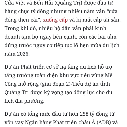
Cửa Việt và Bến Hải (Quảng Trị) được đầu tư
CHƯƠNG TRÌNH OCOP - MỖI XÃ
MỘT SẢN PHẨM
hàng chục tỷ đồng nhưng nhiều năm vẫn “cửa
đóng then cài”,
xuống cấp
và bị mất cắp tài sản.
RADIO
Trong khi đó, nhiều hộ dân vẫn phải kinh
doanh tạm bợ ngay bên cạnh, còn các bãi tắm
MEDIA CENTER
đứng trước nguy cơ tiếp tục lỡ hẹn mùa du lịch
năm 2026.
E-Magazine
Dự án Phát triển cơ sở hạ tầng du lịch hỗ trợ
Video
tăng trưởng toàn diện khu vực tiểu vùng Mê
Media Chính trị
Công mở rộng (giai đoạn 2)-Tiểu dự án tỉnh
Quảng Trị được kỳ vọng tạo động lực cho du
Media Kinh tế
lịch địa phương.
Media Văn hóa
Dự án có tổng mức đầu tư hơn 258 tỷ đồng từ
Media Xã hội
vốn vay Ngân hàng Phát triển châu Á (ADB) và