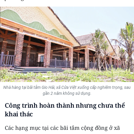
THỂ THAO
GIÁO DỤC
Y TẾ
KHOA HỌC - CÔNG NGHỆ
MÔI TRƯỜNG
BẠN ĐỌC
Nhà hàng tại bãi tắm Gio Hải, xã Cửa Việt xuống cấp nghiêm trọng, sau
KIỂM CHỨNG THÔNG TIN
gần 2 năm không sử dụng.
Công trình hoàn thành nhưng chưa thể
TRI THỨC CHUYÊN SÂU
khai thác
54 DÂN TỘC VIỆT NAM
Các hạng mục tại các bãi tắm cộng đồng ở xã