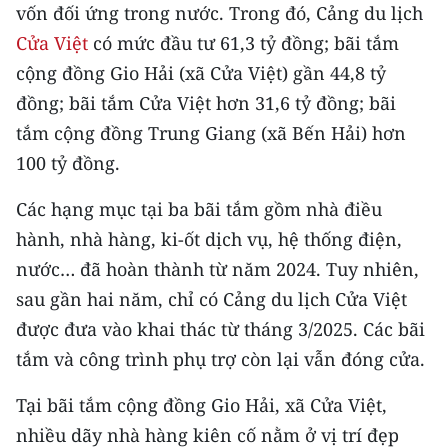
Media Pháp luật
vốn đối ứng trong nước. Trong đó, Cảng du lịch
Cửa Việt
có mức đầu tư 61,3 tỷ đồng; bãi tắm
Media Du lịch
cộng đồng Gio Hải (xã Cửa Việt) gần 44,8 tỷ
Media Thế giới
đồng; bãi tắm Cửa Việt hơn 31,6 tỷ đồng; bãi
tắm cộng đồng Trung Giang (xã Bến Hải) hơn
Media Thể thao
100 tỷ đồng.
Media Giáo dục
Các hạng mục tại ba bãi tắm gồm nhà điều
Media Y tế
hành, nhà hàng, ki-ốt dịch vụ, hệ thống điện,
nước… đã hoàn thành từ năm 2024. Tuy nhiên,
Media Khoa học - Công nghệ
sau gần hai năm, chỉ có Cảng du lịch Cửa Việt
Media Môi trường
được đưa vào khai thác từ tháng 3/2025. Các bãi
tắm và công trình phụ trợ còn lại vẫn đóng cửa.
Ảnh
Tại bãi tắm cộng đồng Gio Hải, xã Cửa Việt,
Infographic
nhiều dãy nhà hàng kiên cố nằm ở vị trí đẹp