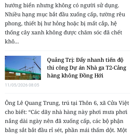
hướng biển nhưng không có người sử dụng.
TIN MỚI
Nhiều hạng mục bắt đầu xuống cấp, tường rêu
TIN ĐỊA PHƯƠNG
phong, thiết bị hư hỏng hoặc bị mất cắp, hệ
thống cây xanh không được chăm sóc đã chết
Trung du và miền núi phía Bắc
khô...
Đồng bằng sông Hồng
Quảng Trị: Đẩy nhanh tiến độ
Bắc Trung Bộ
thi công Dự án Nhà ga T2-Cảng
Duyên hải Nam Trung Bộ và Tây
hàng không Đồng Hới
Nguyên
11/05/2026 08:05
Đông Nam Bộ
Ông Lê Quang Trung, trú tại Thôn 6, xã Cửa Việt
Đồng bằng sông Cửu Long
cho biết: “Các dãy nhà hàng này phơi mưa phơi
nắng dài ngày nên đã xuống cấp, các bộ phận
Chuyên trang Hà Nội
bằng sắt bắt đầu rỉ sét, phần mái thấm dột. Một
Chuyên trang TP. Hồ Chí Minh