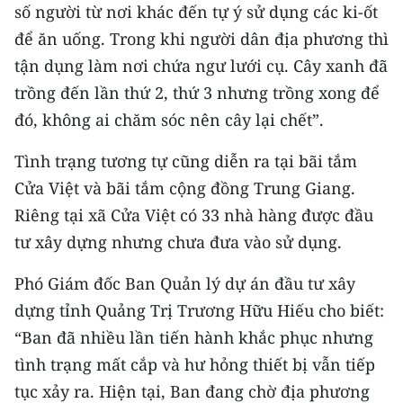
số người từ nơi khác đến tự ý sử dụng các ki-ốt
để ăn uống. Trong khi người dân địa phương thì
CHUYÊN ĐỀ
tận dụng làm nơi chứa ngư lưới cụ. Cây xanh đã
CÁC CHUYÊN TRANG
trồng đến lần thứ 2, thứ 3 nhưng trồng xong để
đó, không ai chăm sóc nên cây lại chết”.
VỀ BÁO NHÂN DÂN
Tình trạng tương tự cũng diễn ra tại bãi tắm
THỜI NAY
Cửa Việt và bãi tắm cộng đồng Trung Giang.
Riêng tại xã Cửa Việt có 33 nhà hàng được đầu
NHÂN DÂN CUỐI TUẦN
tư xây dựng nhưng chưa đưa vào sử dụng.
NHÂN DÂN HẰNG THÁNG
Phó Giám đốc Ban Quản lý dự án đầu tư xây
dựng tỉnh Quảng Trị Trương Hữu Hiếu cho biết:
MUA BÁO
“Ban đã nhiều lần tiến hành khắc phục nhưng
ĐỌC BÁO IN
tình trạng mất cắp và hư hỏng thiết bị vẫn tiếp
tục xảy ra. Hiện tại, Ban đang chờ địa phương