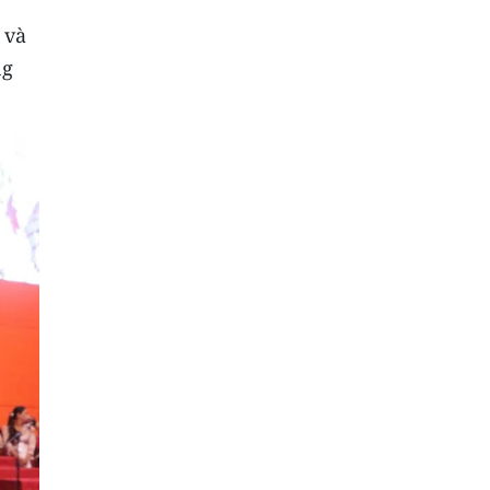
 và
ng