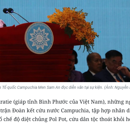
ển Tổ quốc Campuchia Men Sam An đọc diễn văn tại sự kiện.
(Ảnh: Nguyễn 
Kratie (giáp tỉnh Bình Phước của Việt Nam), những n
 trận Đoàn kết cứu nước Campuchia, tập hợp nhân 
chế độ diệt chủng Pol Pot, cứu dân tộc thoát khỏi h