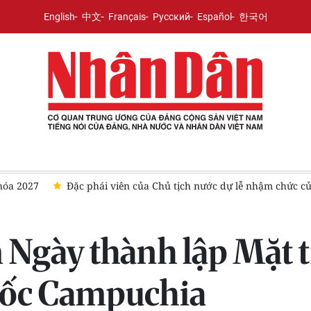
English
中文
Français
Русский
Español
한국어
ước dự lễ nhậm chức của Tổng thống Colombia
Khoảng trống n
Ngày thành lập Mặt t
quốc Campuchia