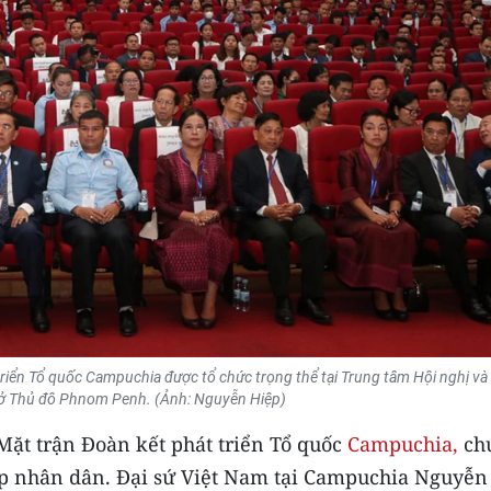
riển Tổ quốc Campuchia được tổ chức trọng thể tại Trung tâm Hội nghị và 
 ở Thủ đô Phnom Penh. (Ảnh: Nguyễn Hiệp)
 Mặt trận Đoàn kết phát triển Tổ quốc
Campuchia,
ch
 lớp nhân dân. Đại sứ Việt Nam tại Campuchia Nguyễn