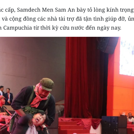
ác cấp, Samdech Men Sam An bày tỏ lòng kính trọng
 và cộng đồng các nhà tài trợ đã tận tình giúp đỡ, ủ
n Campuchia từ thời kỳ cứu nước đến ngày nay.