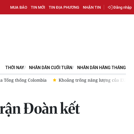
MUA BÁO
TIN MỚI
TIN ĐỊA PHƯƠNG
NHẬN TIN
Đăng nhập
THỜI NAY
NHÂN DÂN CUỐI TUẦN
NHÂN DÂN HẰNG THÁNG
ăng lượng của EU
Thượng viện Mỹ thông qua luật ngân sách
rận Đoàn kết