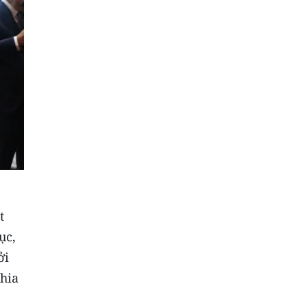
t
ục,
ởi
hia