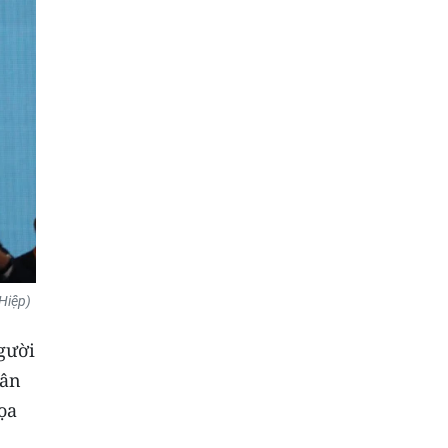
Hiệp)
gười
dân
ọa