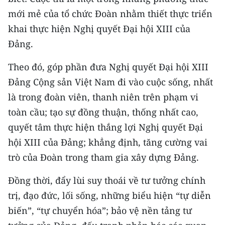
TIN MỚI
mới mẻ của tổ chức Đoàn nhằm thiết thực triển
khai thực hiện Nghị quyết Đại hội XIII của
TIN ĐỊA PHƯƠNG
Đảng.
Trung du và miền núi phía Bắc
Theo đó, góp phần đưa Nghị quyết Đại hội XIII
Đồng bằng sông Hồng
Đảng Cộng sản Việt Nam đi vào cuộc sống, nhất
là trong đoàn viên, thanh niên trên phạm vi
Bắc Trung Bộ
toàn cầu; tạo sự đồng thuận, thống nhất cao,
Duyên hải Nam Trung Bộ và Tây
quyết tâm thực hiện thắng lợi Nghị quyết Đại
Nguyên
hội XIII của Đảng; khẳng định, tăng cường vai
trò của Đoàn trong tham gia xây dựng Đảng.
Đông Nam Bộ
Đồng bằng sông Cửu Long
Đồng thời, đẩy lùi suy thoái về tư tưởng chính
trị, đạo đức, lối sống, những biểu hiện “tự diễn
Chuyên trang Hà Nội
biến”, “tự chuyển hóa”; bảo vệ nền tảng tư
Chuyên trang TP. Hồ Chí Minh