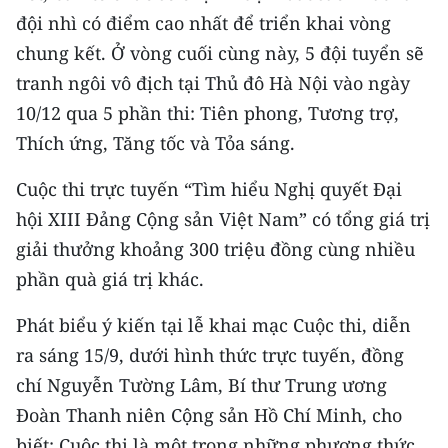
Media Pháp luật
đội nhì có điểm cao nhất để triển khai vòng
chung kết. Ở vòng cuối cùng này, 5 đội tuyển sẽ
Media Du lịch
tranh ngôi vô địch tại Thủ đô Hà Nội vào ngày
Media Thế giới
10/12 qua 5 phần thi: Tiên phong, Tương trợ,
Media Thể thao
Thích ứng, Tăng tốc và Tỏa sáng.
Media Giáo dục
Cuộc thi trực tuyến “Tìm hiểu Nghị quyết Đại
hội XIII Đảng Cộng sản Việt Nam” có tổng giá trị
Media Y tế
giải thưởng khoảng 300 triệu đồng cùng nhiều
Media Khoa học - Công nghệ
phần quà giá trị khác.
Media Môi trường
Phát biểu ý kiến tại lễ khai mạc Cuộc thi, diễn
ra sáng 15/9, dưới hình thức trực tuyến, đồng
Ảnh
chí Nguyễn Tường Lâm, Bí thư Trung ương
Infographic
Đoàn Thanh niên Cộng sản Hồ Chí Minh, cho
biết: Cuộc thi là một trong những phương thức