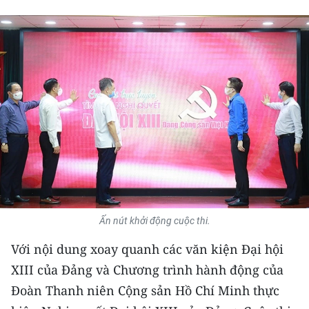
THỂ THAO
GIÁO DỤC
Y TẾ
KHOA HỌC - CÔNG NGHỆ
MÔI TRƯỜNG
BẠN ĐỌC
KIỂM CHỨNG THÔNG TIN
Ấn nút khởi động cuộc thi.
Với nội dung xoay quanh các văn kiện Đại hội
TRI THỨC CHUYÊN SÂU
XIII của Đảng và Chương trình hành động của
54 DÂN TỘC VIỆT NAM
Đoàn Thanh niên Cộng sản Hồ Chí Minh thực