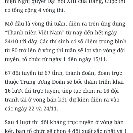
hiện Nghị quyết Đại hội XIII của Đảng, Cuộc thi
CHƯƠNG TRÌNH OCOP - MỖI XÃ
có tổng cộng 4 vòng thi.
MỘT SẢN PHẨM
Mở đầu là vòng thi tuần, diễn ra trên ứng dụng
RADIO
“Thanh niên Việt Nam” từ nay đến hết ngày
24/10 tới đây. Các thí sinh có số điểm trung bình
MEDIA CENTER
từ 80 trở lên ở vòng thi tuần sẽ lọt vào vòng đội
E-Magazine
tuyển, tổ chức từ ngày 1 đến ngày 15/11.
Video
67 đội tuyển từ 67 tỉnh, thành đoàn, đoàn trực
thuộc Trung ương Đoàn sẽ bốc thăm triển khai
Media Chính trị
16 lượt thi trực tuyến, tiếp tục chọn ra 16 đội
Media Kinh tế
tranh tài ở vòng bán kết, dự kiến diễn ra vào
các ngày 22 và 24/11.
Media Văn hóa
Sau 4 lượt thi đối kháng trực tuyến ở vòng bán
Media Xã hội
kết, ban tổ chức sẽ chọn 4 đội xuất sắc nhất và 1