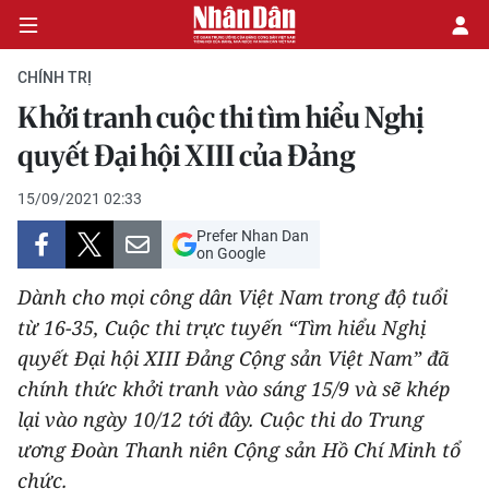
CHÍNH TRỊ
Khởi tranh cuộc thi tìm hiểu Nghị
CHÍNH TRỊ
quyết Đại hội XIII của Đảng
KINH TẾ
15/09/2021 02:33
Prefer Nhan Dan
VĂN HÓA
on Google
Dành cho mọi công dân Việt Nam trong độ tuổi
XÃ HỘI
từ 16-35, Cuộc thi trực tuyến “Tìm hiểu Nghị
quyết Đại hội XIII Đảng Cộng sản Việt Nam” đã
PHÁP LUẬT
chính thức khởi tranh vào sáng 15/9 và sẽ khép
DU LỊCH
lại vào ngày 10/12 tới đây. Cuộc thi do Trung
ương Đoàn Thanh niên Cộng sản Hồ Chí Minh tổ
THẾ GIỚI
chức.