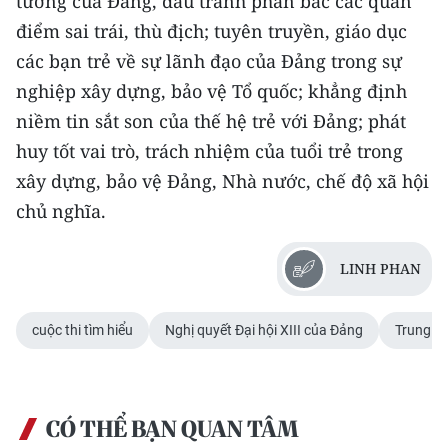
tưởng của Đảng, đấu tranh phản bác các quan
điểm sai trái, thù địch; tuyên truyền, giáo dục
CHUYÊN ĐỀ
các bạn trẻ về sự lãnh đạo của Đảng trong sự
nghiệp xây dựng, bảo vệ Tổ quốc; khẳng định
CÁC CHUYÊN TRANG
niềm tin sắt son của thế hệ trẻ với Đảng; phát
huy tốt vai trò, trách nhiệm của tuổi trẻ trong
VỀ BÁO NHÂN DÂN
xây dựng, bảo vệ Đảng, Nhà nước, chế độ xã hội
THỜI NAY
chủ nghĩa.
NHÂN DÂN CUỐI TUẦN
LINH PHAN
NHÂN DÂN HẰNG THÁNG
cuộc thi tìm hiểu
Nghị quyết Đại hội XIII của Đảng
Trung ư
MUA BÁO
ĐỌC BÁO IN
CÓ THỂ BẠN QUAN TÂM