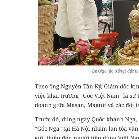
Bà Olga (áo trắng) đặc bi
Theo ông Nguyễn Tân Kỷ, Giám đốc kinh
việc khai trương “Góc Việt Nam” là sự 
doanh giữa Masan, Magnit và các đối t
Trước đó, đúng ngày Quốc khánh Nga, 1
“Góc Nga” tại Hà Nội nhằm lan tỏa văn 
giới thiệu đến người tiêu dùng Việt N