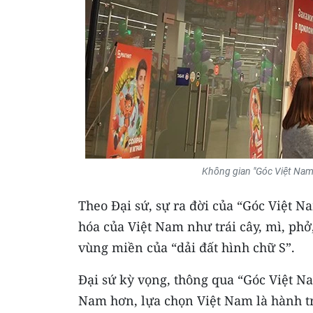
Không gian "Góc Việt Nam"
Theo Đại sứ, sự ra đời của “Góc Việt N
hóa của Việt Nam như trái cây, mì, phở,
vùng miền của “dải đất hình chữ S”.
Đại sứ kỳ vọng, thông qua “Góc Việt N
Nam hơn, lựa chọn Việt Nam là hành t