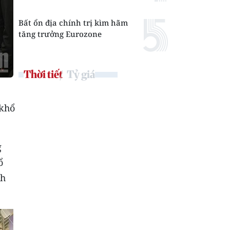
Bất ổn địa chính trị kìm hãm
tăng trưởng Eurozone
Thời tiết
Tỷ giá
 khổ
g
ổ
nh