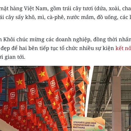
mặt hàng Việt Nam, gồm trái cây tươi (dứa, xoài, ch
trái cây sấy khô, mì, cà-phê, nước mắm, đồ uống, các 
nh Khôi chúc mừng các doanh nghiệp, đồng thời nhấ
đẹp để hai bên tiếp tục tổ chức nhiều sự kiện
kết nố
 gian tới.