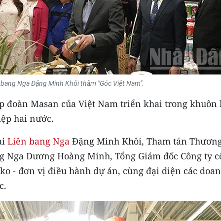
iên bang Nga Đặng Minh Khôi thăm "Góc Việt Nam".
p đoàn Masan của Việt Nam triển khai trong khuôn
iệp hai nước.
ại
Liên bang Nga
Đặng Minh Khôi, Tham tán Thươn
ng Nga Dương Hoàng Minh, Tổng Giám đốc Công ty c
o - đơn vị điều hành dự án, cùng đại diện các doa
c.