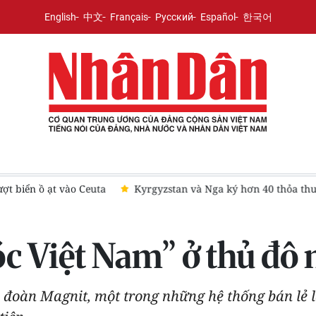
English
中文
Français
Русский
Español
한국어
iển ồ ạt vào Ceuta
Kyrgyzstan và Nga ký hơn 40 thỏa thuận 
 Việt Nam” ở thủ đô
 đoàn Magnit, một trong những hệ thống bán lẻ l