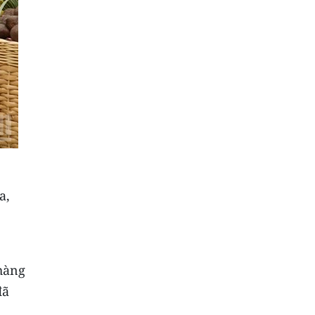
a,
hàng
đã