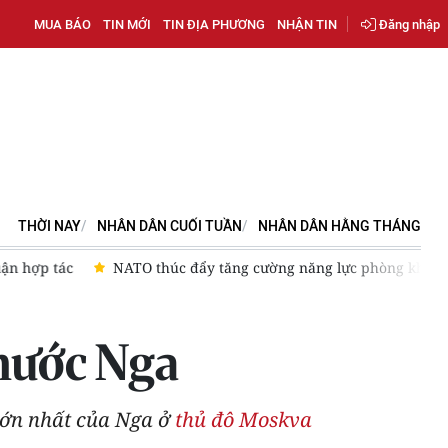
MUA BÁO
TIN MỚI
TIN ĐỊA PHƯƠNG
NHẬN TIN
Đăng nhập
THỜI NAY
NHÂN DÂN CUỐI TUẦN
NHÂN DÂN HẰNG THÁNG
hợp tác
NATO thúc đẩy tăng cường năng lực phòng không cho
 nước Nga
ớn nhất của Nga ở
thủ đô Moskva