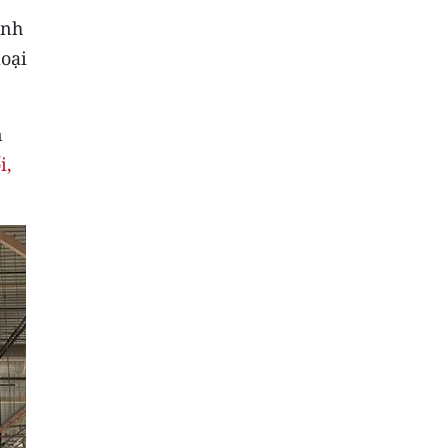
anh
loại
n
i,