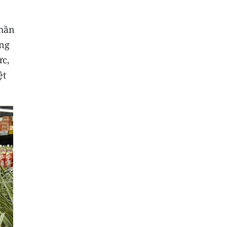
phần
ông
ực,
ệt