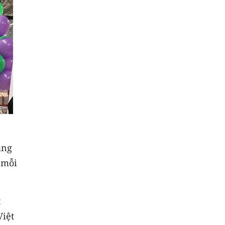
àng
 mỗi
t
Việt