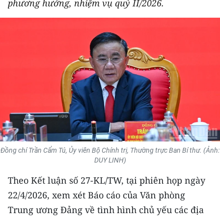
phương hướng, nhiệm vụ quý II/2026.
THỂ THAO
GIÁO DỤC
Y TẾ
KHOA HỌC - CÔNG NGHỆ
MÔI TRƯỜNG
BẠN ĐỌC
Đồng chí Trần Cẩm Tú, Ủy viên Bộ Chính trị, Thường trực Ban Bí thư. (Ảnh:
KIỂM CHỨNG THÔNG TIN
DUY LINH)
TRI THỨC CHUYÊN SÂU
Theo Kết luận số 27-KL/TW, tại phiên họp ngày
22/4/2026, xem xét Báo cáo của Văn phòng
54 DÂN TỘC VIỆT NAM
Trung ương Đảng về tình hình chủ yếu các địa