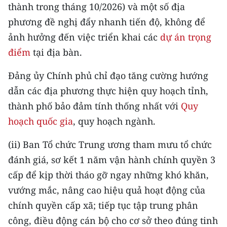
Media Pháp luật
thành trong tháng 10/2026) và một số địa
phương đề nghị đẩy nhanh tiến độ, không để
Media Du lịch
ảnh hưởng đến việc triển khai các
dự án trọng
Media Thế giới
điểm
tại địa bàn.
Media Thể thao
Đảng ủy Chính phủ chỉ đạo tăng cường hướng
dẫn các địa phương thực hiện quy hoạch tỉnh,
Media Giáo dục
thành phố bảo đảm tính thống nhất với
Quy
Media Y tế
hoạch quốc gia
, quy hoạch ngành.
Media Khoa học - Công nghệ
(ii) Ban Tổ chức Trung ương tham mưu tổ chức
đánh giá, sơ kết 1 năm vận hành chính quyền 3
Media Môi trường
cấp để kịp thời tháo gỡ ngay những khó khăn,
Ảnh
vướng mắc, nâng cao hiệu quả hoạt động của
chính quyền cấp xã; tiếp tục tập trung phân
Infographic
công, điều động cán bộ cho cơ sở theo đúng tinh