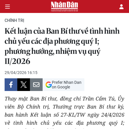
CHÍNH TRỊ
Kết luận của Ban Bí thư về tình hình
CHÍNH TRỊ
chủ yếu các địa phương quý I;
phương hướng, nhiệm vụ quý
KINH TẾ
II/2026
VĂN HÓA
29/04/2026 16:15
XÃ HỘI
Prefer Nhan Dan
on Google
PHÁP LUẬT
Thay mặt Ban Bí thư, đồng chí Trần Cẩm Tú, Ủy
viên Bộ Chính trị, Thường trực Ban Bí thư ký,
DU LỊCH
ban hành Kết luận số 27-KL/TW ngày 24/4/2026
THẾ GIỚI
về tình hình chủ yếu các địa phương quý I;