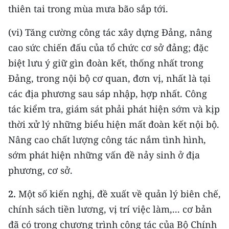
ENGLISH
thiên tai trong mùa mưa bão sắp tới.
中文
(vi) Tăng cường công tác xây dựng Đảng, nâng
cao sức chiến đấu của tổ chức cơ sở đảng; đặc
FRANÇAIS
biệt lưu ý giữ gìn đoàn kết, thống nhất trong
Đảng, trong nội bộ cơ quan, đơn vị, nhất là tại
РУССКИЙ
các địa phương sau sáp nhập, hợp nhất. Công
ESPAÑOL
tác kiểm tra, giám sát phải phát hiện sớm và kịp
thời xử lý những biểu hiện mất đoàn kết nội bộ.
한국어
Nâng cao chất lượng công tác nắm tình hình,
sớm phát hiện những vấn đề nảy sinh ở địa
phương, cơ sở.
2.
Một số kiến nghị, đề xuất về quản lý biên chế,
chính sách tiền lương, vị trí việc làm,... cơ bản
đã có trong chương trình công tác của Bộ Chính