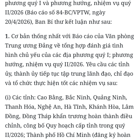
phương quý I và phương hướng, nhiệm vụ quý
CHƯƠNG TRÌNH OCOP - MỖI XÃ
MỘT SẢN PHẨM
II/2026 (Báo cáo số 84-BC/VPTW, ngày
20/4/2026), Ban Bí thư kết luận như sau:
RADIO
1.
Cơ bản thống nhất với Báo cáo của Văn phòng
Trung ương Đảng về tổng hợp đánh giá tình
MEDIA CENTER
hình chủ yếu của các địa phương quý I; phương
E-Magazine
hướng, nhiệm vụ quý II/2026. Yêu cầu các tỉnh
ủy, thành ủy tiếp tục tập trung lãnh đạo, chỉ đạo
Video
và tổ chức thực hiện tốt các nhiệm vụ sau:
Media Chính trị
(i) Các tỉnh: Cao Bằng, Bắc Ninh, Quảng Ninh,
Media Kinh tế
Thanh Hóa, Nghệ An, Hà Tĩnh, Khánh Hòa, Lâm
Media Văn hóa
Đồng, Đồng Tháp khẩn trương hoàn thành điều
chỉnh, công bố Quy hoạch cấp tỉnh trong quý
Media Xã hội
II/2026; Thành phố Hồ Chí Minh (đăng ký hoàn