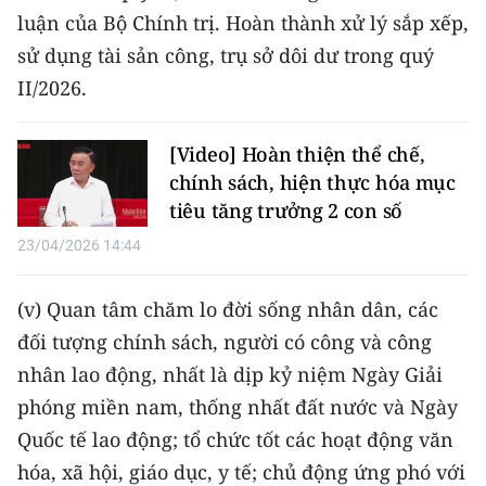
luận của Bộ Chính trị. Hoàn thành xử lý sắp xếp,
CHUYÊN ĐỀ
sử dụng tài sản công, trụ sở dôi dư trong quý
II/2026.
CÁC CHUYÊN TRANG
[Video] Hoàn thiện thể chế,
VỀ BÁO NHÂN DÂN
chính sách, hiện thực hóa mục
tiêu tăng trưởng 2 con số
THỜI NAY
23/04/2026 14:44
NHÂN DÂN CUỐI TUẦN
(v) Quan tâm chăm lo đời sống nhân dân, các
NHÂN DÂN HẰNG THÁNG
đối tượng chính sách, người có công và công
nhân lao động, nhất là dịp kỷ niệm Ngày Giải
MUA BÁO
phóng miền nam, thống nhất đất nước và Ngày
ĐỌC BÁO IN
Quốc tế lao động; tổ chức tốt các hoạt động văn
hóa, xã hội, giáo dục, y tế; chủ động ứng phó với