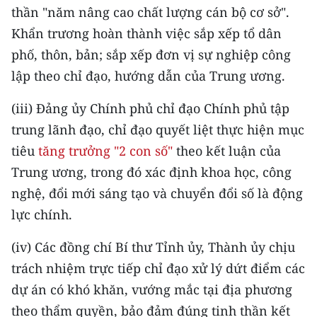
thần "năm nâng cao chất lượng cán bộ cơ sở".
TIN MỚI
Khẩn trương hoàn thành việc sắp xếp tổ dân
TIN ĐỊA PHƯƠNG
phố, thôn, bản; sắp xếp đơn vị sự nghiệp công
lập theo chỉ đạo, hướng dẫn của Trung ương.
Trung du và miền núi phía Bắc
(iii) Đảng ủy Chính phủ chỉ đạo Chính phủ tập
Đồng bằng sông Hồng
trung lãnh đạo, chỉ đạo quyết liệt thực hiện mục
Bắc Trung Bộ
tiêu
tăng trưởng "2 con số"
theo kết luận của
Trung ương, trong đó xác định khoa học, công
Duyên hải Nam Trung Bộ và Tây
Nguyên
nghệ, đổi mới sáng tạo và chuyển đổi số là động
lực chính.
Đông Nam Bộ
(iv) Các đồng chí Bí thư Tỉnh ủy, Thành ủy chịu
Đồng bằng sông Cửu Long
trách nhiệm trực tiếp chỉ đạo xử lý dứt điểm các
Chuyên trang Hà Nội
dự án có khó khăn, vướng mắc tại địa phương
theo thẩm quyền, bảo đảm đúng tinh thần kết
Chuyên trang TP. Hồ Chí Minh