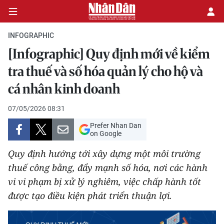
INFOGRAPHIC
[Infographic] Quy định mới về kiểm
CHÍNH TRỊ
tra thuế và số hóa quản lý cho hộ và
cá nhân kinh doanh
KINH TẾ
07/05/2026 08:31
VĂN HÓA
Prefer Nhan Dan
on Google
XÃ HỘI
Quy định hướng tới xây dựng một môi trường
PHÁP LUẬT
thuế công bằng, đẩy mạnh số hóa, nơi các hành
vi vi phạm bị xử lý nghiêm, việc chấp hành tốt
DU LỊCH
được tạo điều kiện phát triển thuận lợi.
THẾ GIỚI