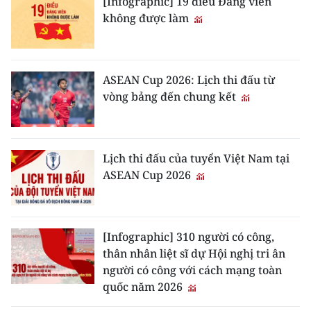
[Infographic] 19 điều Đảng viên
không được làm
CHUYÊN ĐỀ
CÁC CHUYÊN TRANG
ASEAN Cup 2026: Lịch thi đấu từ
vòng bảng đến chung kết
VỀ BÁO NHÂN DÂN
THỜI NAY
Lịch thi đấu của tuyển Việt Nam tại
NHÂN DÂN CUỐI TUẦN
ASEAN Cup 2026
NHÂN DÂN HẰNG THÁNG
[Infographic] 310 người có công,
MUA BÁO
thân nhân liệt sĩ dự Hội nghị tri ân
người có công với cách mạng toàn
ĐỌC BÁO IN
quốc năm 2026