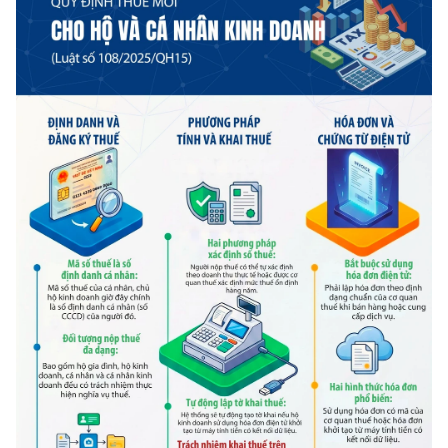
THỂ THAO
GIÁO DỤC
Y TẾ
KHOA HỌC - CÔNG NGHỆ
MÔI TRƯỜNG
BẠN ĐỌC
KIỂM CHỨNG THÔNG TIN
TRI THỨC CHUYÊN SÂU
54 DÂN TỘC VIỆT NAM