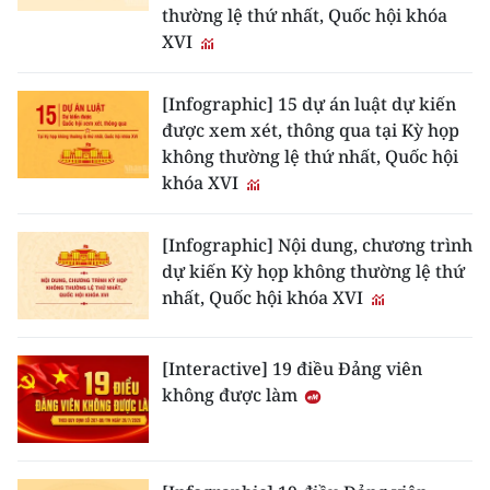
thường lệ thứ nhất, Quốc hội khóa
TIN MỚI
XVI
TIN ĐỊA PHƯƠNG
[Infographic] 15 dự án luật dự kiến
Trung du và miền núi phía Bắc
được xem xét, thông qua tại Kỳ họp
không thường lệ thứ nhất, Quốc hội
Đồng bằng sông Hồng
khóa XVI
Bắc Trung Bộ
[Infographic] Nội dung, chương trình
Duyên hải Nam Trung Bộ và Tây
dự kiến Kỳ họp không thường lệ thứ
Nguyên
nhất, Quốc hội khóa XVI
Đông Nam Bộ
[Interactive] 19 điều Đảng viên
Đồng bằng sông Cửu Long
không được làm
Chuyên trang Hà Nội
Chuyên trang TP. Hồ Chí Minh