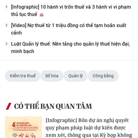
Media Pháp luật
[Infographic] 10 hành vi trốn thuế và 3 hành vi vi phạm
thủ tục thuế
Media Du lịch
[Video] Nợ thuế từ 1 triệu đồng có thể tạm hoãn xuất
Media Thế giới
cảnh
Media Thể thao
Luật Quản lý thuế: Nền tảng cho quản lý thuế hiện đại,
minh bạch
Media Giáo dục
Media Y tế
Kiểm tra thuế
Số hóa
Quản lý
Công bằng
Media Khoa học - Công nghệ
Media Môi trường
CÓ THỂ BẠN QUAN TÂM
Ảnh
[Infographic] Bốn dự án nghị quyết
Infographic
quy phạm pháp luật dự kiến được
xem xét, thông qua tại Kỳ họp không