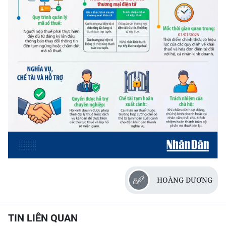
CHƯƠNG TRÌNH OCOP - MỖI XÃ
MỘT SẢN PHẨM
RADIO
MEDIA CENTER
E-Magazine
Video
Media Chính trị
Media Kinh tế
HOÀNG DƯƠNG
Media Văn hóa
Media Xã hội
TIN LIÊN QUAN