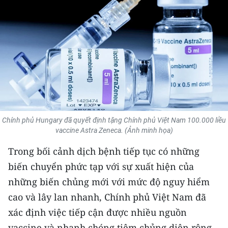
THỂ THAO
GIÁO DỤC
Y TẾ
KHOA HỌC - CÔNG NGHỆ
MÔI TRƯỜNG
Chính phủ Hungary đã quyết định tặng Chính phủ Việt Nam 100.000 liều
vaccine Astra Zeneca. (Ảnh minh họa)
BẠN ĐỌC
Trong bối cảnh dịch bệnh tiếp tục có những
KIỂM CHỨNG THÔNG TIN
biến chuyển phức tạp với sự xuất hiện của
những biến chủng mới với mức độ nguy hiểm
TRI THỨC CHUYÊN SÂU
cao và lây lan nhanh, Chính phủ Việt Nam đã
54 DÂN TỘC VIỆT NAM
xác định việc tiếp cận được nhiều nguồn
vaccine và nhanh chóng tiêm chủng diện rộng