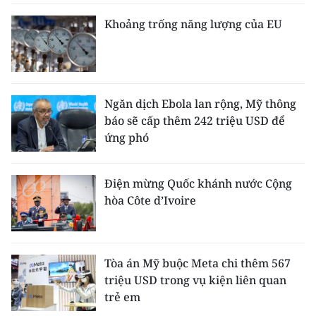
TIN MỚI
Khoảng trống năng lượng của EU
TIN ĐỊA PHƯƠNG
Trung du và miền núi phía Bắc
Ngăn dịch Ebola lan rộng, Mỹ thông
Đồng bằng sông Hồng
báo sẽ cấp thêm 242 triệu USD để
ứng phó
Bắc Trung Bộ
Duyên hải Nam Trung Bộ và Tây
Điện mừng Quốc khánh nước Cộng
Nguyên
hòa Côte d’Ivoire
Đông Nam Bộ
Đồng bằng sông Cửu Long
Tòa án Mỹ buộc Meta chi thêm 567
triệu USD trong vụ kiện liên quan
Chuyên trang Hà Nội
trẻ em
Chuyên trang TP. Hồ Chí Minh