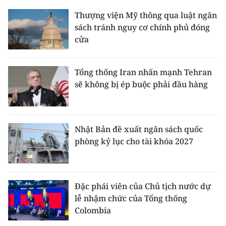
Media Pháp luật
Thượng viện Mỹ thông qua luật ngân
Media Du lịch
sách tránh nguy cơ chính phủ đóng
cửa
Media Thế giới
Media Thể thao
Tổng thống Iran nhấn mạnh Tehran
sẽ không bị ép buộc phải đầu hàng
Media Giáo dục
Media Y tế
Nhật Bản đề xuất ngân sách quốc
Media Khoa học - Công nghệ
phòng kỷ lục cho tài khóa 2027
Media Môi trường
Ảnh
Đặc phái viên của Chủ tịch nước dự
lễ nhậm chức của Tổng thống
Infographic
Colombia