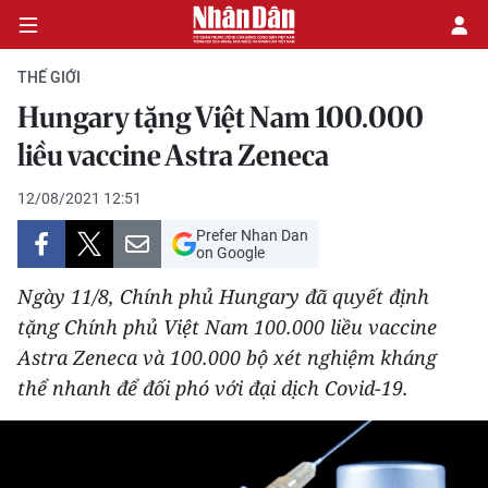
THẾ GIỚI
Hungary tặng Việt Nam 100.000
CHÍNH TRỊ
liều vaccine Astra Zeneca
KINH TẾ
12/08/2021 12:51
Prefer Nhan Dan
VĂN HÓA
on Google
Ngày 11/8, Chính phủ Hungary đã quyết định
XÃ HỘI
tặng Chính phủ Việt Nam 100.000 liều vaccine
Astra Zeneca và 100.000 bộ xét nghiệm kháng
PHÁP LUẬT
thể nhanh để đối phó với đại dịch Covid-19.
DU LỊCH
THẾ GIỚI