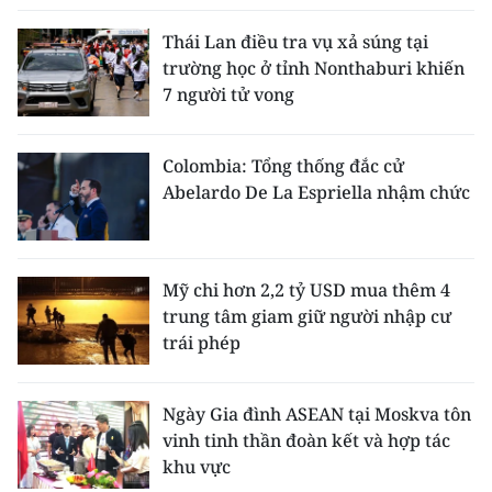
Thái Lan điều tra vụ xả súng tại
CHUYÊN ĐỀ
trường học ở tỉnh Nonthaburi khiến
7 người tử vong
CÁC CHUYÊN TRANG
Colombia: Tổng thống đắc cử
VỀ BÁO NHÂN DÂN
Abelardo De La Espriella nhậm chức
THỜI NAY
NHÂN DÂN CUỐI TUẦN
Mỹ chi hơn 2,2 tỷ USD mua thêm 4
trung tâm giam giữ người nhập cư
NHÂN DÂN HẰNG THÁNG
trái phép
MUA BÁO
Ngày Gia đình ASEAN tại Moskva tôn
ĐỌC BÁO IN
vinh tinh thần đoàn kết và hợp tác
khu vực