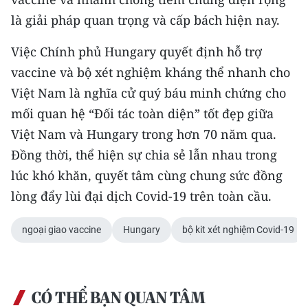
CHƯƠNG TRÌNH OCOP - MỖI XÃ
là giải pháp quan trọng và cấp bách hiện nay.
MỘT SẢN PHẨM
Việc Chính phủ Hungary quyết định hỗ trợ
RADIO
vaccine và bộ xét nghiệm kháng thể nhanh cho
Việt Nam là nghĩa cử quý báu minh chứng cho
MEDIA CENTER
mối quan hệ “Đối tác toàn diện” tốt đẹp giữa
E-Magazine
Việt Nam và Hungary trong hơn 70 năm qua.
Đồng thời, thể hiện sự chia sẻ lẫn nhau trong
Video
lúc khó khăn, quyết tâm cùng chung sức đồng
Media Chính trị
lòng đẩy lùi đại dịch Covid-19 trên toàn cầu.
Media Kinh tế
ngoại giao vaccine
Hungary
bộ kit xét nghiệm Covid-19
Media Văn hóa
Media Xã hội
CÓ THỂ BẠN QUAN TÂM