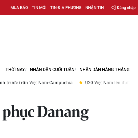
MUA BÁO
TIN MỚI
TIN ĐỊA PHƯƠNG
NHẬN TIN
Đăng nhập
THỜI NAY
NHÂN DÂN CUỐI TUẦN
NHÂN DÂN HẰNG THÁNG
 huấn tại Nhật Bản, hoàn thiện lực lượng trước Vòng loại U20 châ
t phục Danang