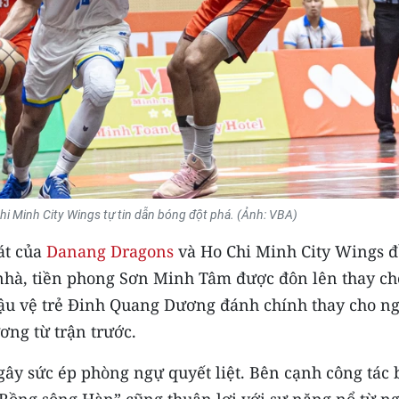
hi Minh City Wings tự tin dẫn bóng đột phá. (Ảnh: VBA)
hát của
Danang Dragons
và Ho Chi Minh City Wings 
i nhà, tiền phong Sơn Minh Tâm được đôn lên thay ch
hậu vệ trẻ Đinh Quang Dương đánh chính thay cho ng
ng từ trận trước.
gây sức ép phòng ngự quyết liệt. Bên cạnh công tác 
“Rồng sông Hàn” cũng thuận lợi với sự năng nổ từ n