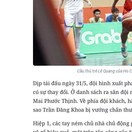
Cầu thủ trẻ Lê Quang của Ho C
Dịp tái đấu ngày 31/5, đội hình xuất p
có sự thay đổi. Ở danh sách ra sân độ
Mai Phước Thịnh. Về phía đội khách, 
sao Trần Đăng Khoa bị vướng chấn thươ
Hiệp 1, các tay ném chủ nhà chủ động 
vệ rổ hiệu quả, mặt trận tấn công của 