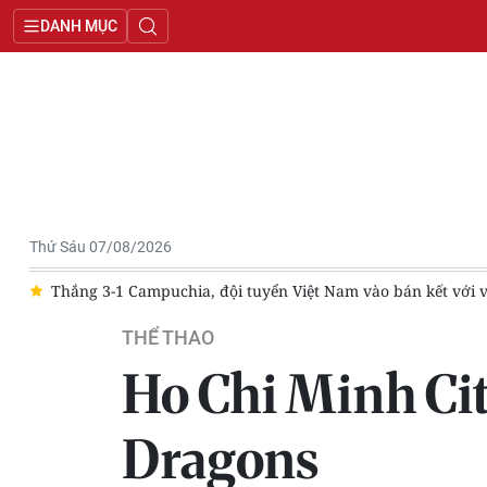
DANH MỤC
Thứ Sáu 07/08/2026
rí nhất bảng
[Ảnh] Không khí sôi động trên khán đài Mỹ Đìn
THỂ THAO
Ho Chi Minh Ci
Dragons