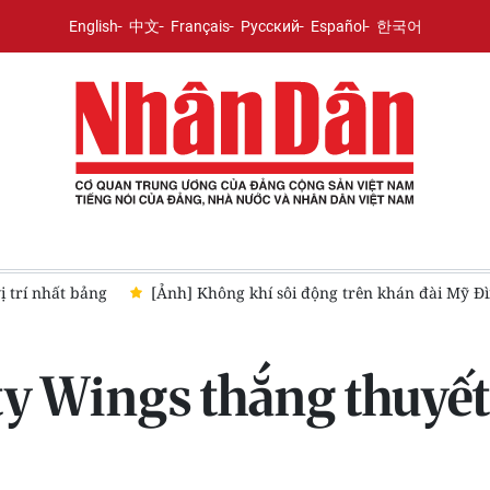
English
中文
Français
Русский
Español
한국어
h trước trận Việt Nam-Campuchia
U20 Việt Nam lên đường tập
ty Wings thắng thuyế