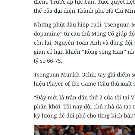
điểm. Trước áp lực bám đuổi quyết liệt
thế của đại diện Thành phố Hồ Chí Min
Những phút đầu hiệp cuối, Tsenguun M
dopamine” từ cầu thủ Mông Cổ giúp đội
còn lại, Nguyễn Toàn Anh và đồng đội 
gian có hạn khiến “Rồng sông Hàn” nhận
tỷ số 66-75.
Tsenguun Munkh-Ochir, tay ghi điểm s
hiệu Player of the Game (Cầu thủ xuất s
“Đây mới là trận đấu thứ 2 của tôi tại 
phấn khởi. Tối nay đội chủ nhà đã tạo 
kỹ lưỡng để đối phó cho từng kịch bản