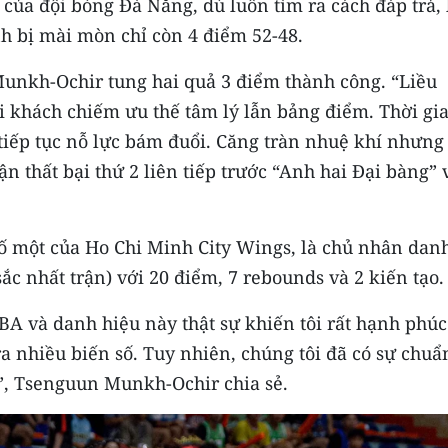
 của đội bóng Đà Nẵng, dù luôn tìm ra cách đáp trả, 
h bị mài mòn chỉ còn 4 điểm 52-48.
unkh-Ochir tung hai quả 3 điểm thành công. “Liều
 khách chiếm ưu thế tâm lý lẫn bảng điểm. Thời gi
tiếp tục nỗ lực bám đuổi. Căng tràn nhuệ khí nhưng 
 thất bại thứ 2 liên tiếp trước “Anh hai Đại bàng” 
ố một của Ho Chi Minh City Wings, là chủ nhân dan
ắc nhất trận) với 20 điểm, 7 rebounds và 2 kiến tạo.
VBA và danh hiệu này thật sự khiến tôi rất hạnh phúc
ra nhiều biến số. Tuy nhiên, chúng tôi đã có sự chuẩ
”, Tsenguun Munkh-Ochir chia sẻ.