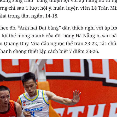
ng chỉ sau 1 lượt hội ý, huấn luyện viên Lê Trần M
nhà trong tầm ngắm 14-18.
Theo đó, “Anh hai Đại bàng” dần thích nghi với áp lự
, lợi thế mong manh của đội bóng Đà Nẵng bị san b
n Quang Duy. Vừa đảo ngược thế trận 23-22, các chủ
anh chóng thiết lập cách biệt 7 điểm 33-26.