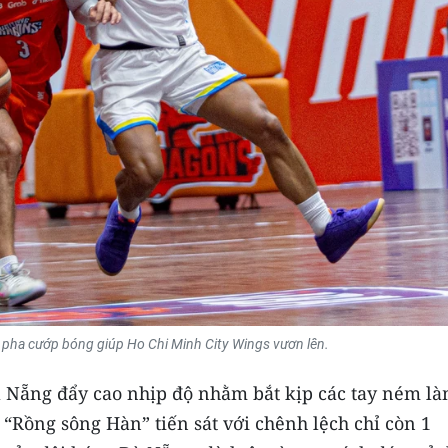
 pha cướp bóng giúp Ho Chi Minh City Wings vươn lên.
 Đà Nẵng đẩy cao nhịp độ nhằm bắt kịp các tay ném l
“Rồng sông Hàn” tiến sát với chênh lệch chỉ còn 1