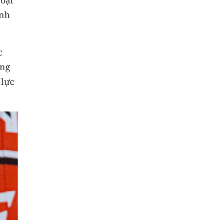
inh
c
ằng
 lực