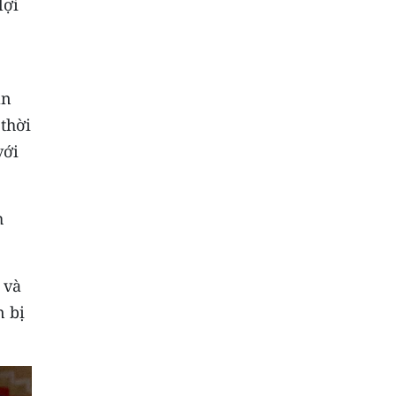
lợi
an
thời
với
h
 và
n bị