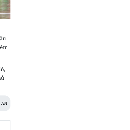
đầu
hêm
đó,
hủ
 AN