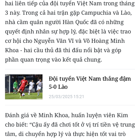
hai liên tiếp của đội tuyển Việt Nam trong tháng
CHƯƠNG TRÌNH OCOP - MỖI XÃ
MỘT SẢN PHẨM
3 này. Trong cả hai trận gặp Campuchia và Lào,
nhà cầm quân người Hàn Quốc đã có những
RADIO
quyết định nhân sự hợp lý, đặc biệt là việc trao
cơ hội cho Nguyễn Văn Vĩ và Võ Hoàng Minh
MEDIA CENTER
Khoa - hai cầu thủ đã thi đấu nổi bật và góp
phần quan trọng vào kết quả chung.
E-Magazine
Video
Đội tuyển Việt Nam thắng đậm
5-0 Lào
Media Chính trị
25/03/2025 15:21
Media Kinh tế
Đánh giá về Minh Khoa, huấn luyện viên Kim
Media Văn hóa
cho biết: “Cậu ấy đã chơi tốt ở vị trí tiền vệ trung
Media Xã hội
tâm, di chuyển hợp lý và thực hiện tốt vai trò