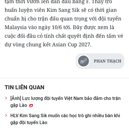
tạm thời vươn lên dẫn đầu bảng F. Thầy trò
huấn luyện viên Kim Sang Sik sẽ có thời gian
CHUYÊN ĐỀ
chuẩn bị cho trận đấu quan trọng với đội tuyển
CÁC CHUYÊN TRANG
Malaysia vào ngày 10/6 tới. Đây được xem là
cuộc đối đầu có tính chất quyết định đến tấm vé
dự vòng chung kết Asian Cup 2027.
VỀ BÁO NHÂN DÂN
THỜI NAY
PHAN THẠCH
NHÂN DÂN CUỐI TUẦN
NHÂN DÂN HẰNG THÁNG
TIN LIÊN QUAN
[Ảnh] Lực lượng đội tuyển Việt Nam bảo đảm cho trận
MUA BÁO
gặp Lào
ĐỌC BÁO IN
HLV Kim Sang Sik muốn các học trò ghi nhiều bàn khi
gặp đội tuyển Lào