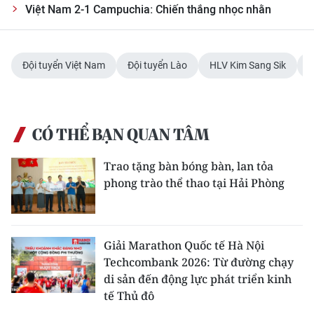
ENGLISH
Việt Nam 2-1 Campuchia: Chiến thắng nhọc nhằn
中文
Đội tuyển Việt Nam
Đội tuyển Lào
HLV Kim Sang Sik
A
FRANÇAIS
РУССКИЙ
CÓ THỂ BẠN QUAN TÂM
ESPAÑOL
Trao tặng bàn bóng bàn, lan tỏa
한국어
phong trào thể thao tại Hải Phòng
Giải Marathon Quốc tế Hà Nội
Techcombank 2026: Từ đường chạy
di sản đến động lực phát triển kinh
tế Thủ đô