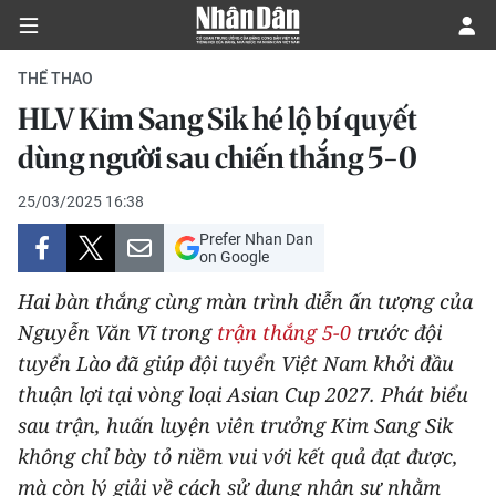
THỂ THAO
HLV Kim Sang Sik hé lộ bí quyết
CHÍNH TRỊ
dùng người sau chiến thắng 5-0
KINH TẾ
25/03/2025 16:38
Prefer Nhan Dan
VĂN HÓA
on Google
Hai bàn thắng cùng màn trình diễn ấn tượng của
XÃ HỘI
Nguyễn Văn Vĩ trong
trận thắng 5-0
trước đội
tuyển Lào đã giúp đội tuyển Việt Nam khởi đầu
PHÁP LUẬT
thuận lợi tại vòng loại Asian Cup 2027. Phát biểu
DU LỊCH
sau trận, huấn luyện viên trưởng Kim Sang Sik
không chỉ bày tỏ niềm vui với kết quả đạt được,
THẾ GIỚI
mà còn lý giải về cách sử dụng nhân sự nhằm