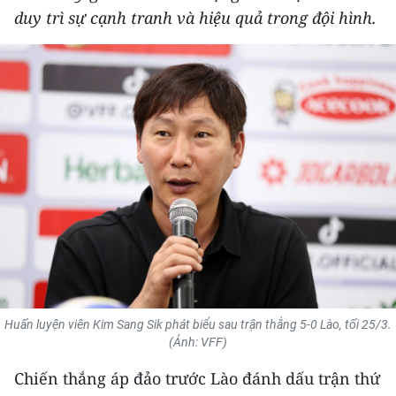
duy trì sự cạnh tranh và hiệu quả trong đội hình.
THỂ THAO
GIÁO DỤC
Y TẾ
KHOA HỌC - CÔNG NGHỆ
MÔI TRƯỜNG
BẠN ĐỌC
KIỂM CHỨNG THÔNG TIN
TRI THỨC CHUYÊN SÂU
Huấn luyện viên Kim Sang Sik phát biểu sau trận thắng 5-0 Lào, tối 25/3.
(Ảnh: VFF)
54 DÂN TỘC VIỆT NAM
Chiến thắng áp đảo trước Lào đánh dấu trận thứ