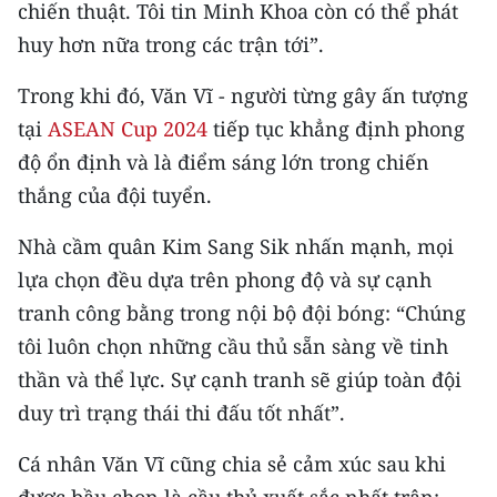
Media Pháp luật
chiến thuật. Tôi tin Minh Khoa còn có thể phát
huy hơn nữa trong các trận tới”.
Media Du lịch
Trong khi đó, Văn Vĩ - người từng gây ấn tượng
Media Thế giới
tại
ASEAN Cup 2024
tiếp tục khẳng định phong
Media Thể thao
độ ổn định và là điểm sáng lớn trong chiến
thắng của đội tuyển.
Media Giáo dục
Nhà cầm quân Kim Sang Sik nhấn mạnh, mọi
Media Y tế
lựa chọn đều dựa trên phong độ và sự cạnh
Media Khoa học - Công nghệ
tranh công bằng trong nội bộ đội bóng: “Chúng
tôi luôn chọn những cầu thủ sẵn sàng về tinh
Media Môi trường
thần và thể lực. Sự cạnh tranh sẽ giúp toàn đội
Ảnh
duy trì trạng thái thi đấu tốt nhất”.
Infographic
Cá nhân Văn Vĩ cũng chia sẻ cảm xúc sau khi
được bầu chọn là cầu thủ xuất sắc nhất trận: