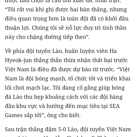
TIN MỚI
“Tôi rất vui khi ghi được hai bàn thắng, nhưng
điều quan trọng hơn là toàn đội đã có khởi đầu
TIN ĐỊA PHƯƠNG
thuận lợi. Chúng tôi sẽ nỗ lực duy trì tinh thần
Trung du và miền núi phía Bắc
này cho chặng đường tiếp theo”.
Đồng bằng sông Hồng
Về phía đội tuyển Lào, huấn luyện viên Ha
Hyeok-jun thẳng thắn thừa nhận thất bại trước
Bắc Trung Bộ
Việt Nam là điều đã được dự báo từ trước. “Việt
Duyên hải Nam Trung Bộ và Tây
Nam là đội bóng mạnh, tổ chức tốt và triển khai
Nguyên
lối chơi mạch lạc. Tôi đang cố gắng giúp bóng
Đông Nam Bộ
đá Lào thu hẹp khoảng cách với các đội hàng
đầu khu vực và hướng đến mục tiêu tại SEA
Đồng bằng sông Cửu Long
Games sắp tới”, ông cho biết.
Chuyên trang Hà Nội
Sau trận thắng đậm 5-0 Lào, đội tuyển Việt Nam
Chuyên trang TP. Hồ Chí Minh