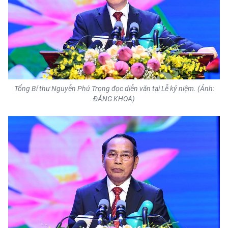
ENGLISH
中文
FRANÇAIS
РУССКИЙ
Tổng Bí thư Nguyễn Phú Trọng đọc diễn văn tại Lễ kỷ niệm. (Ảnh:
ĐĂNG KHOA)
ESPAÑOL
한국어