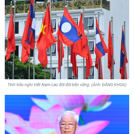
CHUYÊN ĐỀ
CÁC CHUYÊN TRANG
VỀ BÁO NHÂN DÂN
THỜI NAY
NHÂN DÂN CUỐI TUẦN
Tình hữu nghị Việt Nam-Lào đời đời bền vững. (Ảnh: ĐĂNG KHOA)
NHÂN DÂN HẰNG THÁNG
MUA BÁO
ĐỌC BÁO IN