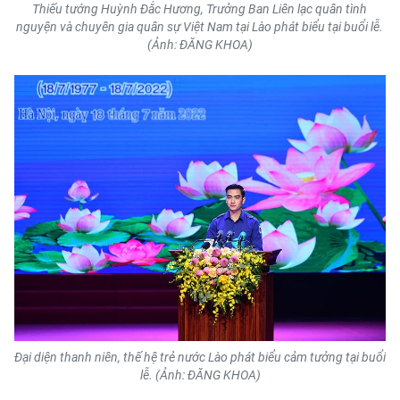
Thiếu tướng Huỳnh Đắc Hương, Trưởng Ban Liên lạc quân tình
nguyện và chuyên gia quân sự Việt Nam tại Lào phát biểu tại buổi lễ.
(Ảnh: ĐĂNG KHOA)
Đại diện thanh niên, thế hệ trẻ nước Lào phát biểu cảm tưởng tại buổi
lễ. (Ảnh: ĐĂNG KHOA)