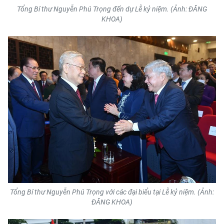
TIN MỚI
Tổng Bí thư Nguyễn Phú Trọng đến dự Lễ kỷ niệm. (Ảnh: ĐĂNG
KHOA)
TIN ĐỊA PHƯƠNG
Trung du và miền núi phía Bắc
Đồng bằng sông Hồng
Bắc Trung Bộ
Duyên hải Nam Trung Bộ và Tây
Nguyên
Đông Nam Bộ
Đồng bằng sông Cửu Long
Tổng Bí thư Nguyễn Phú Trọng với các đại biểu tại Lễ kỷ niệm. (Ảnh:
Chuyên trang Hà Nội
ĐĂNG KHOA)
Chuyên trang TP. Hồ Chí Minh