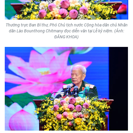
Thường trực Ban Bí thư, Phó Chủ tịch nước Cộng hòa dân chủ Nhân
dân Lào Bounthong Chitmany đọc diễn văn tại Lễ kỷ niệm. (Ảnh:
ĐĂNG KHOA)