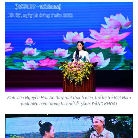
Sinh viên Nguyễn Hòa An thay mặt thanh niên, thế hệ trẻ Việt Nam
phát biểu cảm tưởng tại buổi lễ. (Ảnh: ĐĂNG KHOA)