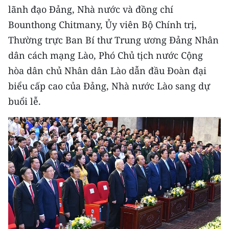
CHƯƠNG TRÌNH OCOP - MỖI XÃ
lãnh đạo Đảng, Nhà nước và đồng chí
MỘT SẢN PHẨM
Bounthong Chitmany, Ủy viên Bộ Chính trị,
Thường trực Ban Bí thư Trung ương Đảng Nhân
RADIO
dân cách mạng Lào, Phó Chủ tịch nước Cộng
hòa dân chủ Nhân dân Lào dẫn đầu Đoàn đại
MEDIA CENTER
biểu cấp cao của Đảng, Nhà nước Lào sang dự
E-Magazine
buổi lễ.
Video
Media Chính trị
Media Kinh tế
Media Văn hóa
Media Xã hội