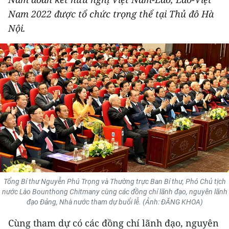
THỂ THAO
Nam 2022 được tổ chức trọng thể tại Thủ đô Hà
Nội.
GIÁO DỤC
Y TẾ
KHOA HỌC - CÔNG NGHỆ
MÔI TRƯỜNG
BẠN ĐỌC
KIỂM CHỨNG THÔNG TIN
Tổng Bí thư Nguyễn Phú Trọng và Thường trực Ban Bí thư, Phó Chủ tịch
TRI THỨC CHUYÊN SÂU
nước Lào Bounthong Chitmany cùng các đồng chí lãnh đạo, nguyên lãnh
đạo Đảng, Nhà nước tham dự buổi lễ. (Ảnh: ĐĂNG KHOA)
54 DÂN TỘC VIỆT NAM
Cùng tham dự có các đồng chí lãnh đạo, nguyên