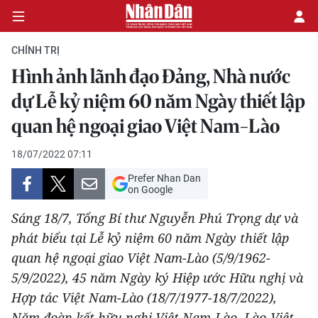
CHÍNH TRỊ
Hình ảnh lãnh đạo Đảng, Nhà nước
CHÍNH TRỊ
dự Lễ kỷ niệm 60 năm Ngày thiết lập
quan hệ ngoại giao Việt Nam-Lào
KINH TẾ
18/07/2022 07:11
VĂN HÓA
Prefer Nhan Dan
on Google
XÃ HỘI
Sáng 18/7, Tổng Bí thư Nguyễn Phú Trọng dự và
PHÁP LUẬT
phát biểu tại Lễ kỷ niệm 60 năm Ngày thiết lập
quan hệ ngoại giao Việt Nam-Lào (5/9/1962-
DU LỊCH
5/9/2022), 45 năm Ngày ký Hiệp ước Hữu nghị và
Hợp tác Việt Nam-Lào (18/7/1977-18/7/2022),
THẾ GIỚI
Năm đoàn kết hữu nghị Việt Nam-Lào, Lào-Việt