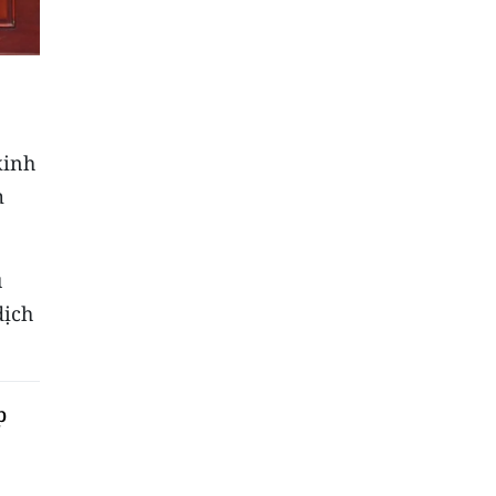
kinh
m
u
dịch
p