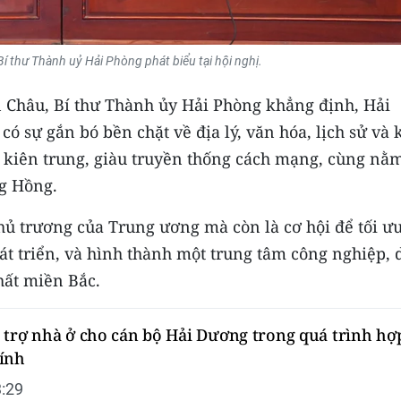
Bí thư Thành uỷ Hải Phòng phát biểu tại hội nghị.
ến Châu, Bí thư Thành ủy Hải Phòng khẳng định, Hải
ó sự gắn bó bền chặt về địa lý, văn hóa, lịch sử và 
g kiên trung, giàu truyền thống cách mạng, cùng nằ
ng Hồng.
hủ trương của Trung ương mà còn là cơ hội để tối ư
t triển, và hình thành một trung tâm công nghiệp, 
hất miền Bắc.
 trợ nhà ở cho cán bộ Hải Dương trong quá trình hợ
ính
:29