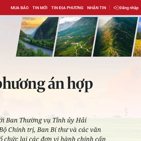
MUA BÁO
TIN MỚI
TIN ĐỊA PHƯƠNG
NHẬN TIN
Đăng nhập
phương án hợp
với Ban Thường vụ Tỉnh ủy Hải
Bộ Chính trị, Ban Bí thư và các văn
tổ chức lại các đơn vị hành chính cấp