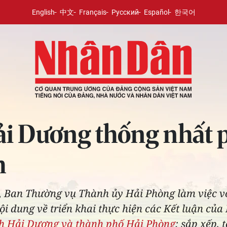
English
中文
Français
Русский
Español
한국어
ải Dương thống nhất 
h
g, Ban Thường vụ Thành ủy Hải Phòng làm việc 
i dung về triển khai thực hiện các Kết luận của 
nh Hải Dương và thành phố Hải Phòng
; sắp xếp, 