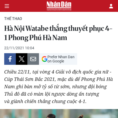
THỂ THAO
Hà Nội Watabe thắng thuyết phục 4-
CHÍNH TRỊ
1 Phong Phú Hà Nam
KINH TẾ
22/11/2021 10:04
Prefer Nhan Dan
VĂN HÓA
on Google
Chiều 22/11, tại vòng 4 Giải vô địch quốc gia nữ -
XÃ HỘI
Cúp Thái Sơn Bắc 2021, mặc dù để Phong Phú Hà
Nam ghi bàn mở tỷ số từ sớm, nhưng đội bóng
PHÁP LUẬT
Thủ đô đã có màn lội ngược dòng ấn tượng
DU LỊCH
và giành chiến thắng chung cuộc 4-1.
THẾ GIỚI