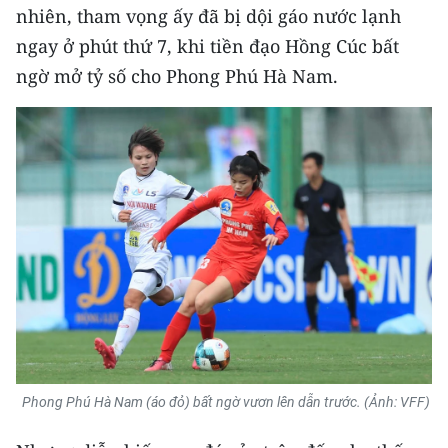
CHƯƠNG TRÌNH OCOP - MỖI XÃ
nhiên, tham vọng ấy đã bị dội gáo nước lạnh
MỘT SẢN PHẨM
ngay ở phút thứ 7, khi tiền đạo Hồng Cúc bất
ngờ mở tỷ số cho Phong Phú Hà Nam.
RADIO
MEDIA CENTER
E-Magazine
Video
Media Chính trị
Media Kinh tế
Media Văn hóa
Phong Phú Hà Nam (áo đỏ) bất ngờ vươn lên dẫn trước. (Ảnh: VFF)
Media Xã hội