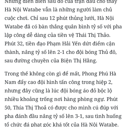
Nhưng diễn biến sau đó của trận đấu cho thấy
Media Pháp luật
Hà Nội Watabe vẫn là những người làm chủ
Media Du lịch
cuộc chơi. Chỉ sau 12 phút thủng lưới, Hà Nội
Watabe đã có bàn thắng quân bình tỷ số với pha
Media Thế giới
lập công dễ dàng của tiền vệ Thái Thị Thảo.
Media Thể thao
Phút 32, tiền đạo Phạm Hải Yến dứt điểm cận
thành, nâng tỷ số lên 2-1 cho đội bóng Thủ đô,
Media Giáo dục
sau đường chuyền của Biện Thị Hằng.
Media Y tế
Trong thế không còn gì để mất, Phong Phú Hà
Media Khoa học - Công nghệ
Nam đẩy cao đội hình tấn công trong hiệp 2,
Media Môi trường
nhưng đây cũng là lúc đội bóng áo đỏ bộc lộ
nhiều khoảng trống nơi hàng phòng ngự. Phút
Ảnh
50, Thía Thị Thoả có được cho mình cú đúp với
Infographic
pha đánh đầu nâng tỷ số lên 3-1, sau tình huống
tổ chức đá phạt góc khá tốt của Hà Nội Watabe.