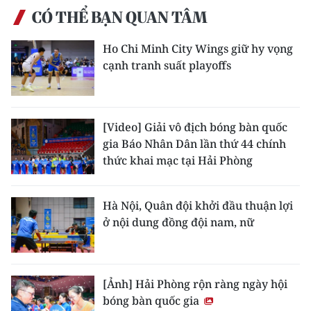
ENGLISH
CÓ THỂ BẠN QUAN TÂM
中文
Ho Chi Minh City Wings giữ hy vọng
cạnh tranh suất playoffs
FRANÇAIS
РУССКИЙ
[Video] Giải vô địch bóng bàn quốc
ESPAÑOL
gia Báo Nhân Dân lần thứ 44 chính
thức khai mạc tại Hải Phòng
한국어
Hà Nội, Quân đội khởi đầu thuận lợi
ở nội dung đồng đội nam, nữ
[Ảnh] Hải Phòng rộn ràng ngày hội
bóng bàn quốc gia