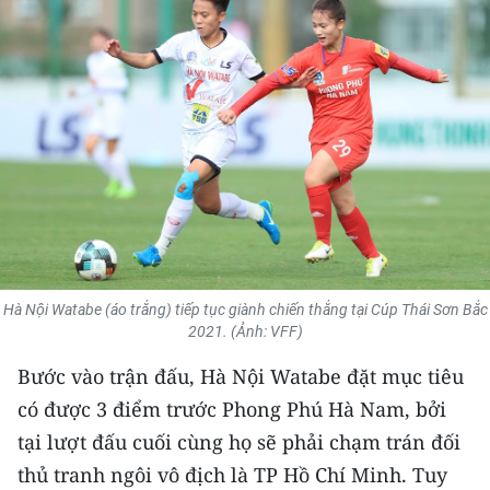
THỂ THAO
GIÁO DỤC
Y TẾ
KHOA HỌC - CÔNG NGHỆ
MÔI TRƯỜNG
BẠN ĐỌC
Hà Nội Watabe (áo trắng) tiếp tục giành chiến thắng tại Cúp Thái Sơn Bắc
2021. (Ảnh: VFF)
KIỂM CHỨNG THÔNG TIN
Bước vào trận đấu, Hà Nội Watabe đặt mục tiêu
TRI THỨC CHUYÊN SÂU
có được 3 điểm trước Phong Phú Hà Nam, bởi
tại lượt đấu cuối cùng họ sẽ phải chạm trán đối
54 DÂN TỘC VIỆT NAM
thủ tranh ngôi vô địch là TP Hồ Chí Minh. Tuy