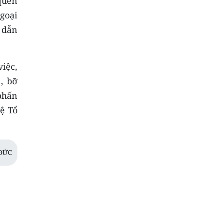
 quen
goại
 dẫn
iệc,
, bỡ
phấn
ệ Tổ
ĐỨC