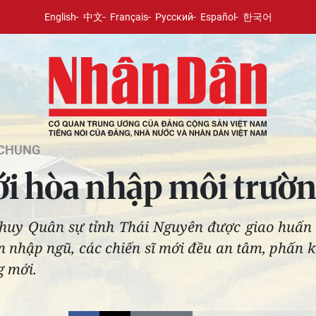
English
中文
Français
Русский
Español
한국어
 CHUNG
ới hòa nhập môi trườ
huy Quân sự tỉnh Thái Nguyên được giao huấn l
n nhập ngũ, các chiến sĩ mới đều an tâm, phấn 
g mới.