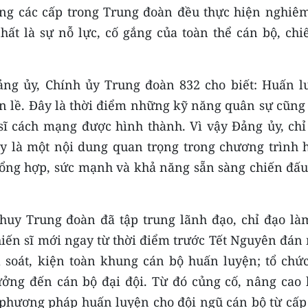
ng các cấp trong Trung đoàn đều thực hiện nghiêm
ất là sự nỗ lực, cố gắng của toàn thể cán bộ, chiế
ng ủy, Chính ủy Trung đoàn 832 cho biết: Huấn l
ản lề. Đây là thời điểm những kỹ năng quân sự cũng
sĩ cách mạng được hình thành. Vì vậy Đảng ủy, chỉ
y là một nội dung quan trọng trong chương trình 
tổng hợp, sức mạnh và khả năng sẵn sàng chiến đấu
 huy Trung đoàn đã tập trung lãnh đạo, chỉ đạo làm
hiến sĩ mới ngay từ thời điểm trước Tết Nguyên đán
à soát, kiện toàn khung cán bộ huấn luyện; tổ chức
rưởng đến cán bộ đại đội. Từ đó củng cố, nâng cao 
 phương pháp huấn luyện cho đội ngũ cán bộ từ cấp 