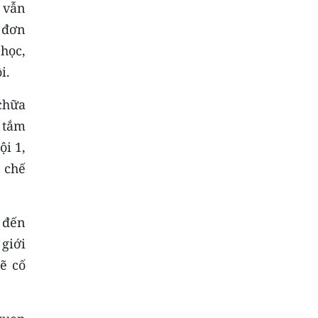
 vẫn
 đơn
học,
i.
chữa
 tắm
ội 1,
 chế
 đến
 giới
ẽ cố