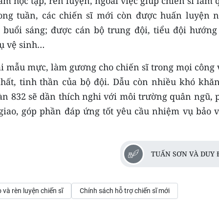
tâm học tập, rèn luyện, ngoài việc giúp chiến sĩ làm
rong tuần, các chiến sĩ mới còn được huấn luyện n
c buổi sáng; được cán bộ trung đội, tiểu đội hướng
vụ vệ sinh…
i mẫu mực, làm gương cho chiến sĩ trong mọi công v
hất, tinh thần của bộ đội. Dẫu còn nhiều khó khăn
àn 832 sẽ dần thích nghi với môi trường quân ngũ, 
giao, góp phần đáp ứng tốt yêu cầu nhiệm vụ bảo v
TUẤN SƠN VÀ DUY 
 và rèn luyện chiến sĩ
Chính sách hỗ trợ chiến sĩ mới