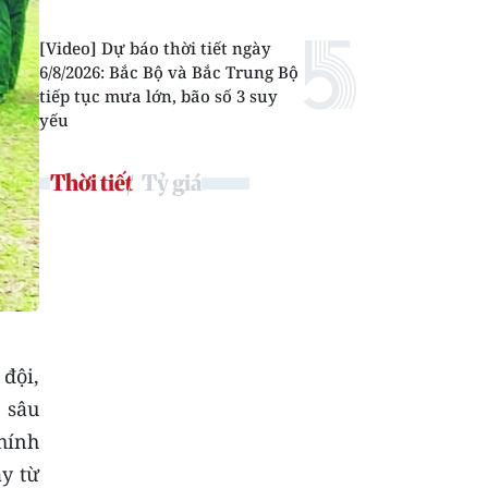
[Video] Dự báo thời tiết ngày
6/8/2026: Bắc Bộ và Bắc Trung Bộ
tiếp tục mưa lớn, bão số 3 suy
yếu
Thời tiết
Tỷ giá
đội,
 sâu
chính
ay từ