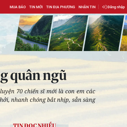
MUA BÁO
TIN MỚI
TIN ĐỊA PHƯƠNG
NHẬN TIN
Đăng nhập
ng quân ngũ
uyện 70 chiến sĩ mới là con em các
khởi, nhanh chóng bắt nhịp, sẵn sàng
TIN ĐỌC NHIỀU