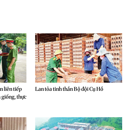
 liên tiếp
Lan tỏa tinh thần Bộ đội Cụ Hồ
 giống, thực