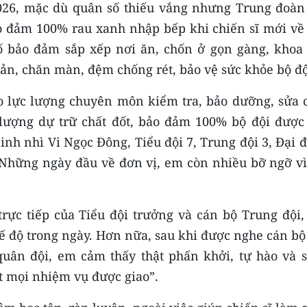
026, mặc dù quân số thiếu vắng nhưng Trung đoàn
o đảm 100% rau xanh nhập bếp khi chiến sĩ mới về
ố bảo đảm sắp xếp nơi ăn, chốn ở gọn gàng, khoa 
ản, chăn màn, đệm chống rét, bảo vệ sức khỏe bộ độ
o lực lượng chuyên môn kiểm tra, bảo dưỡng, sửa 
 lượng dự trữ chất đốt, bảo đảm 100% bộ đội được
nh nhì Vi Ngọc Đông, Tiểu đội 7, Trung đội 3, Đại đ
“Những ngày đầu về đơn vị, em còn nhiều bỡ ngỡ vì
ực tiếp của Tiểu đội trưởng và cán bộ Trung đội,
ế độ trong ngày. Hơn nữa, sau khi được nghe cán bộ
quân đội, em cảm thấy thật phấn khởi, tự hào và s
t mọi nhiệm vụ được giao”.