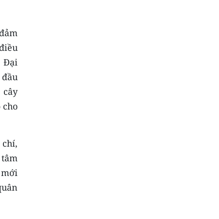
 đảm
 điều
 Đại
y đầu
 cây
o cho
chí,
t tâm
ĩ mới
quân