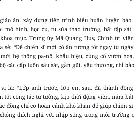
 giáo án, xây dựng tiến trình biểu huấn luyện bảo
i mô hình, học cụ, tu sửa thao trường, bãi tập sát
 khoa mục. Trung úy Mã Quang Huy, Chính trị viên
a sẻ: “Để chiến sĩ mới có ấn tượng tốt ngay từ ngà
 mới hệ thống pa-nô, khẩu hiệu, củng cố vườn hoa,
bộ các cấp luôn sâu sát, gần gũi, yêu thương, chỉ bả
ị là: “Lớp anh trước, lớp em sau, đã thành đồng 
 tốt công tác tư tưởng, kịp thời động viên, nắm bắ
các đồng chí có hoàn cảnh khó khăn để giúp chiến s
 chóng thích nghi với nhịp sống trong môi trường 