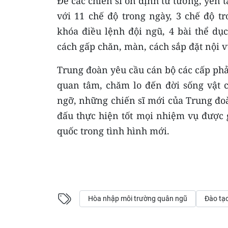
Ðể các chiến sĩ ổn định tư tưởng, yên 
với 11 chế độ trong ngày, 3 chế độ t
khóa điều lệnh đội ngũ, 4 bài thể dụ
cách gấp chăn, màn, cách sắp đặt nội 
Trung đoàn yêu cầu cán bộ các cấp phả
quan tâm, chăm lo đến đời sống vật c
ngỡ, những chiến sĩ mới của Trung đo
đấu thực hiện tốt mọi nhiệm vụ được 
quốc trong tình hình mới.
Hòa nhập môi trường quân ngũ
Đào tạo