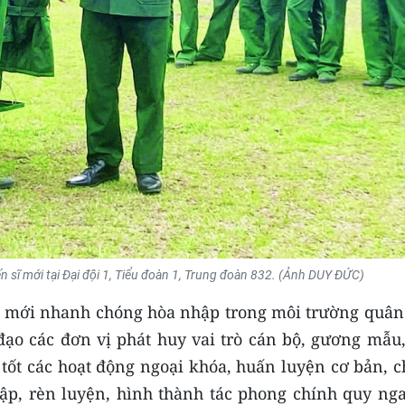
n sĩ mới tại Đại đội 1, Tiểu đoàn 1, Trung đoàn 832. (Ảnh DUY ĐỨC)
 mới nhanh chóng hòa nhập trong môi trường quân 
đạo các đơn vị phát huy vai trò cán bộ, gương mẫu,
c tốt các hoạt động ngoại khóa, huấn luyện cơ bản, 
 tập, rèn luyện, hình thành tác phong chính quy ng