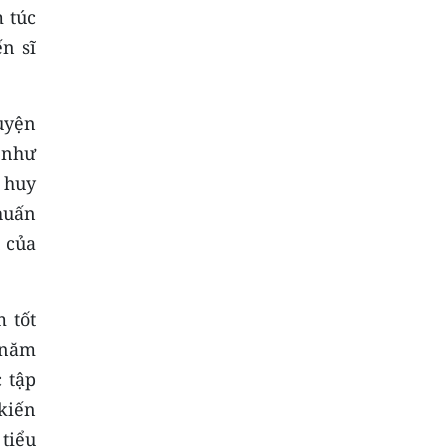
 túc
n sĩ
uyện
 như
 huy
huấn
 của
 tốt
 năm
 tập
kiến
tiểu