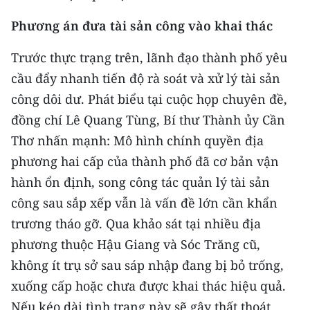
Phương án đưa tài sản công vào khai thác
CHUYÊN ĐỀ
Trước thực trạng trên, lãnh đạo thành phố yêu
CÁC CHUYÊN TRANG
cầu đẩy nhanh tiến độ rà soát và xử lý tài sản
công dôi dư. Phát biểu tại cuộc họp chuyên đề,
VỀ BÁO NHÂN DÂN
đồng chí Lê Quang Tùng, Bí thư Thành ủy Cần
Thơ nhấn mạnh: Mô hình chính quyền địa
THỜI NAY
phương hai cấp của thành phố đã cơ bản vận
NHÂN DÂN CUỐI TUẦN
hành ổn định, song công tác quản lý tài sản
công sau sắp xếp vẫn là vấn đề lớn cần khẩn
NHÂN DÂN HẰNG THÁNG
trương tháo gỡ. Qua khảo sát tại nhiều địa
MUA BÁO
phương thuộc Hậu Giang và Sóc Trăng cũ,
không ít trụ sở sau sáp nhập đang bị bỏ trống,
ĐỌC BÁO IN
xuống cấp hoặc chưa được khai thác hiệu quả.
Nếu kéo dài tình trạng này sẽ gây thất thoát