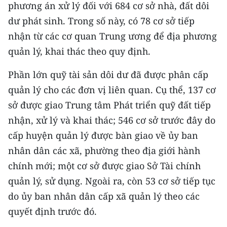
CHƯƠNG TRÌNH OCOP - MỖI XÃ
phương án xử lý đối với 684 cơ sở nhà, đất dôi
MỘT SẢN PHẨM
dư phát sinh. Trong số này, có 78 cơ sở tiếp
nhận từ các cơ quan Trung ương để địa phương
RADIO
quản lý, khai thác theo quy định.
MEDIA CENTER
Phần lớn quỹ tài sản dôi dư đã được phân cấp
quản lý cho các đơn vị liên quan. Cụ thể, 137 cơ
E-Magazine
sở được giao Trung tâm Phát triển quỹ đất tiếp
nhận, xử lý và khai thác; 546 cơ sở trước đây do
Video
cấp huyện quản lý được bàn giao về ủy ban
Media Chính trị
nhân dân các xã, phường theo địa giới hành
Media Kinh tế
chính mới; một cơ sở được giao Sở Tài chính
quản lý, sử dụng. Ngoài ra, còn 53 cơ sở tiếp tục
Media Văn hóa
do ủy ban nhân dân cấp xã quản lý theo các
Media Xã hội
quyết định trước đó.