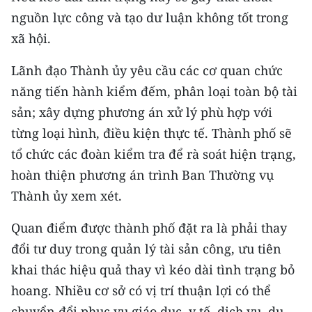
ENGLISH
nguồn lực công và tạo dư luận không tốt trong
xã hội.
中文
Lãnh đạo Thành ủy yêu cầu các cơ quan chức
FRANÇAIS
năng tiến hành kiểm đếm, phân loại toàn bộ tài
РУССКИЙ
sản; xây dựng phương án xử lý phù hợp với
từng loại hình, điều kiện thực tế. Thành phố sẽ
ESPAÑOL
tổ chức các đoàn kiểm tra để rà soát hiện trạng,
hoàn thiện phương án trình Ban Thường vụ
한국어
Thành ủy xem xét.
Quan điểm được thành phố đặt ra là phải thay
đổi tư duy trong quản lý tài sản công, ưu tiên
khai thác hiệu quả thay vì kéo dài tình trạng bỏ
hoang. Nhiều cơ sở có vị trí thuận lợi có thể
chuyển đổi phục vụ giáo dục, y tế, dịch vụ, du