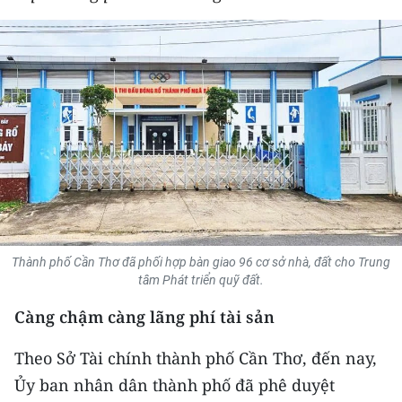
THỂ THAO
GIÁO DỤC
Y TẾ
KHOA HỌC - CÔNG NGHỆ
MÔI TRƯỜNG
BẠN ĐỌC
Thành phố Cần Thơ đã phối hợp bàn giao 96 cơ sở nhà, đất cho Trung
KIỂM CHỨNG THÔNG TIN
tâm Phát triển quỹ đất.
Càng chậm càng lãng phí tài sản
TRI THỨC CHUYÊN SÂU
Theo Sở Tài chính thành phố Cần Thơ, đến nay,
54 DÂN TỘC VIỆT NAM
Ủy ban nhân dân thành phố đã phê duyệt