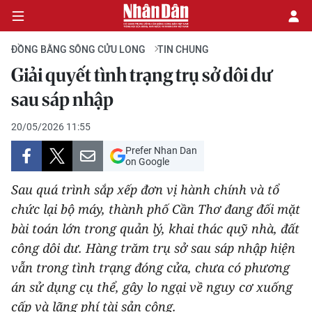
ĐỒNG BẰNG SÔNG CỬU LONG
TIN CHUNG
Giải quyết tình trạng trụ sở dôi dư
CHÍNH TRỊ
sau sáp nhập
KINH TẾ
20/05/2026 11:55
Prefer Nhan Dan
VĂN HÓA
on Google
Sau quá trình sắp xếp đơn vị hành chính và tổ
XÃ HỘI
chức lại bộ máy, thành phố Cần Thơ đang đối mặt
bài toán lớn trong quản lý, khai thác quỹ nhà, đất
PHÁP LUẬT
công dôi dư. Hàng trăm trụ sở sau sáp nhập hiện
DU LỊCH
vẫn trong tình trạng đóng cửa, chưa có phương
án sử dụng cụ thể, gây lo ngại về nguy cơ xuống
THẾ GIỚI
cấp và lãng phí tài sản công.