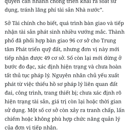
quyền cần nhanh chóng triển khai rà soát sử
TIN MỚI
dụng, tránh lãng phí tài sản Nhà nước”.
TIN ĐỊA PHƯƠNG
Sở Tài chính cho biết, quá trình bàn giao và tiếp
nhận tài sản phát sinh nhiều vướng mắc. Thành
Trung du và miền núi phía Bắc
phố đã phối hợp bàn giao 96 cơ sở cho Trung
Đồng bằng sông Hồng
tâm Phát triển quỹ đất, nhưng đơn vị này mới
tiếp nhận được 49 cơ sở. Số còn lại mới dừng ở
Bắc Trung Bộ
bước đo đạc, xác định hiện trạng và chưa hoàn
Duyên hải Nam Trung Bộ và Tây
tất thủ tục pháp lý. Nguyên nhân chủ yếu xuất
Nguyên
phát từ việc thiếu hồ sơ pháp lý liên quan đất
Đông Nam Bộ
đai, công trình, trang thiết bị; chưa xác định rõ
hiện trạng tài sản, giá trị còn lại hoặc thời gian
Đồng bằng sông Cửu Long
sử dụng. Một số cơ sở còn xảy ra tranh chấp, lấn
Chuyên trang Hà Nội
chiếm hoặc không phù hợp chức năng quản lý
của đơn vị tiếp nhận.
Chuyên trang TP. Hồ Chí Minh