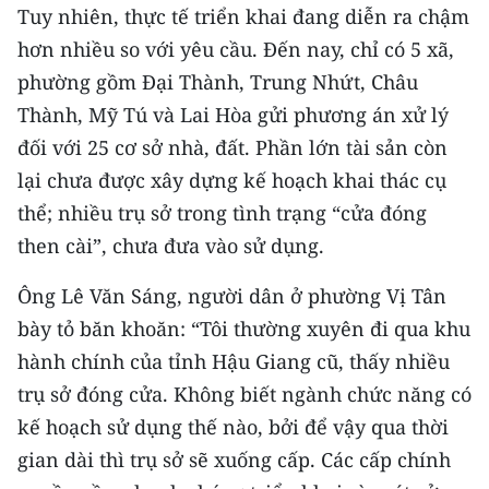
Media Pháp luật
Tuy nhiên, thực tế triển khai đang diễn ra chậm
hơn nhiều so với yêu cầu. Đến nay, chỉ có 5 xã,
Media Du lịch
phường gồm Đại Thành, Trung Nhứt, Châu
Media Thế giới
Thành, Mỹ Tú và Lai Hòa gửi phương án xử lý
đối với 25 cơ sở nhà, đất. Phần lớn tài sản còn
Media Thể thao
lại chưa được xây dựng kế hoạch khai thác cụ
Media Giáo dục
thể; nhiều trụ sở trong tình trạng “cửa đóng
then cài”, chưa đưa vào sử dụng.
Media Y tế
Ông Lê Văn Sáng, người dân ở phường Vị Tân
Media Khoa học - Công nghệ
bày tỏ băn khoăn: “Tôi thường xuyên đi qua khu
Media Môi trường
hành chính của tỉnh Hậu Giang cũ, thấy nhiều
trụ sở đóng cửa. Không biết ngành chức năng có
Ảnh
kế hoạch sử dụng thế nào, bởi để vậy qua thời
Infographic
gian dài thì trụ sở sẽ xuống cấp. Các cấp chính