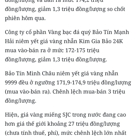
TIN MỚI
đồng/lượng, giảm 1,3 triệu đồng/lượng so chốt
phiên hôm qua.
TIN ĐỊA PHƯƠNG
Công ty cổ phần Vàng bạc đá quý Bảo Tín Mạnh
Trung du và miền núi phía Bắc
Hải niêm yết giá vàng nhẫn Kim Gia Bảo 24K
Đồng bằng sông Hồng
mua vào-bán ra ở mức 172-175 triệu
đồng/lượng, giảm 1,3 triệu đồng/lượng.
Bắc Trung Bộ
Bảo Tín Minh Châu niêm yết giá vàng nhẫn
Duyên hải Nam Trung Bộ và Tây
Nguyên
9999 đều ở ngưỡng 171,9-174,9 triệu đồng/lượng
(mua vào-bán ra). Chênh lệch mua-bán 3 triệu
Đông Nam Bộ
đồng/lượng.
Đồng bằng sông Cửu Long
Hiện, giá vàng miếng SJC trong nước đang cao
Chuyên trang Hà Nội
hơn giá thế giới khoảng 27 triệu đồng/lượng
(chưa tính thuế, phí), mức chênh lệch lớn nhất
Chuyên trang TP. Hồ Chí Minh