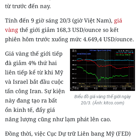
từ trước đến nay.
CHUYÊN ĐỀ
Tính đến 9 giờ sáng 20/3 (giờ Việt Nam),
giá
CÁC CHUYÊN TRANG
vàng
thế giới giảm 168,3 USD/ounce so kết
phiên hôm trước xuống mức 4.649,4 USD/ounce.
VỀ BÁO NHÂN DÂN
Giá vàng thế giới tiếp
đà giảm 4% thứ hai
THỜI NAY
liên tiếp kể từ khi Mỹ
NHÂN DÂN CUỐI TUẦN
và Israel bắt đầu cuộc
tấn công Iran. Sự kiện
NHÂN DÂN HẰNG THÁNG
Biểu đồ giá vàng thế giới ngày
này đang tạo ra bất
20/3. (Ảnh: kitco.com)
MUA BÁO
ổn kinh tế, đẩy giá
năng lượng cũng như lạm phát lên cao.
ĐỌC BÁO IN
Đồng thời, việc Cục Dự trữ Liên bang Mỹ (FED)