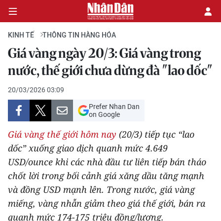
KINH TẾ
THÔNG TIN HÀNG HÓA
Giá vàng ngày 20/3: Giá vàng trong
CHÍNH TRỊ
nước, thế giới chưa dừng đà "lao dốc"
KINH TẾ
20/03/2026 03:09
Prefer Nhan Dan
VĂN HÓA
on Google
Giá vàng thế giới hôm nay
(20/3) tiếp tục “lao
XÃ HỘI
dốc” xuống giao dịch quanh mức 4.649
USD/ounce khi các nhà đầu tư liên tiếp bán tháo
PHÁP LUẬT
chốt lời trong bối cảnh giá xăng dầu tăng mạnh
DU LỊCH
và đồng USD mạnh lên. Trong nước, giá vàng
miếng, vàng nhẫn giảm theo giá thế giới, bán ra
THẾ GIỚI
quanh mức 174-175 triệu đồng/lượng.