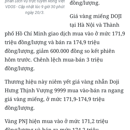
phần Dịch vụ trực tuyến Rồng Việt
đồng/lượng.
Media Pháp luật
VDOS - Cập nhật lúc 9 giờ 30 phút
ngày 20/3.
Media Du lịch
Giá vàng miếng DOJI
tại Hà Nội và Thành
Media Thế giới
phố Hồ Chí Minh giao dịch mua vào ở mức 171,9
Media Thể thao
triệu đồng/lượng và bán ra 174,9 triệu
đồng/lượng, giảm 600.000 đồng so kết phiên
Media Giáo dục
hôm trước. Chênh lệch mua-bán 3 triệu
Media Y tế
đồng/lượng.
Media Khoa học - Công nghệ
Thương hiệu này niêm yết giá vàng nhẫn Doji
Hưng Thịnh Vượng 9999 mua vào-bán ra ngang
Media Môi trường
giá vàng miếng, ở mức 171,9-174,9 triệu
Ảnh
đồng/lượng.
Infographic
Vàng PNJ hiện mua vào ở mức 171,2 triệu
đồng/lượng và bán ra mức 174,2 triệu