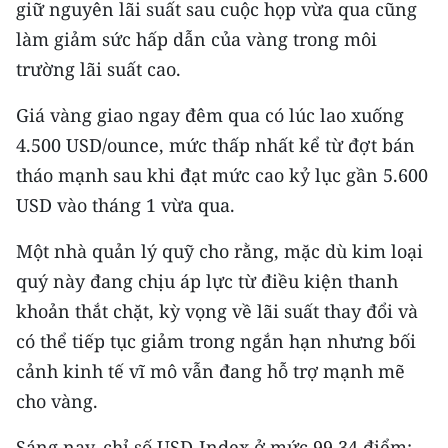
giữ nguyên lãi suất sau cuộc họp vừa qua cũng
ENGLISH
làm giảm sức hấp dẫn của vàng trong môi
中文
trường lãi suất cao.
FRANÇAIS
Giá vàng giao ngay đêm qua có lúc lao xuống
4.500 USD/ounce, mức thấp nhất kể từ đợt bán
РУССКИЙ
tháo mạnh sau khi đạt mức cao kỷ lục gần 5.600
USD vào tháng 1 vừa qua.
ESPAÑOL
Một nhà quản lý quỹ cho rằng, mặc dù kim loại
한국어
quý này đang chịu áp lực từ điều kiện thanh
khoản thắt chặt, kỳ vọng về lãi suất thay đổi và
có thể tiếp tục giảm trong ngắn hạn nhưng bối
cảnh kinh tế vĩ mô vẫn đang hỗ trợ mạnh mẽ
cho vàng.
Sáng nay, chỉ số USD-Index ở mức 99,34 điểm;