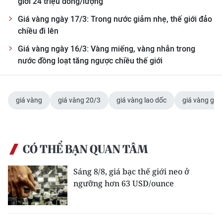
giới 24 triệu đồng/lượng
Giá vàng ngày 17/3: Trong nước giảm nhẹ, thế giới đảo
chiều đi lên
Giá vàng ngày 16/3: Vàng miếng, vàng nhẫn trong
nước đồng loạt tăng ngược chiều thế giới
giá vàng
giá vàng 20/3
giá vàng lao dốc
giá vàng gi
CÓ THỂ BẠN QUAN TÂM
Sáng 8/8, giá bạc thế giới neo ở
ngưỡng hơn 63 USD/ounce