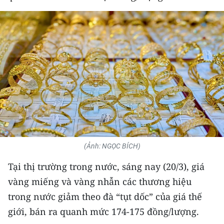
THỂ THAO
GIÁO DỤC
Y TẾ
KHOA HỌC - CÔNG NGHỆ
MÔI TRƯỜNG
BẠN ĐỌC
(Ảnh: NGỌC BÍCH)
KIỂM CHỨNG THÔNG TIN
Tại thị trường trong nước, sáng nay (20/3), giá
TRI THỨC CHUYÊN SÂU
vàng miếng và vàng nhẫn các thương hiệu
trong nước giảm theo đà “tụt dốc” của giá thế
54 DÂN TỘC VIỆT NAM
giới, bán ra quanh mức 174-175 đồng/lượng.