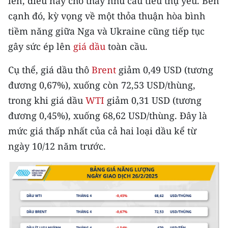
lên, điều này cho thấy nhu cầu tiêu thụ yếu. Bên
CHƯƠNG TRÌNH OCOP - MỖI XÃ
cạnh đó, kỳ vọng về một thỏa thuận hòa bình
MỘT SẢN PHẨM
tiềm năng giữa Nga và Ukraine cũng tiếp tục
gây sức ép lên
giá dầu
toàn cầu.
RADIO
Cụ thể, giá dầu thô
Brent
giảm 0,49 USD (tương
MEDIA CENTER
đương 0,67%), xuống còn 72,53 USD/thùng,
E-Magazine
trong khi giá dầu
WTI
giảm 0,31 USD (tương
đương 0,45%), xuống 68,62 USD/thùng. Đây là
Video
mức giá thấp nhất của cả hai loại dầu kể từ
Media Chính trị
ngày 10/12 năm trước.
Media Kinh tế
Media Văn hóa
Media Xã hội