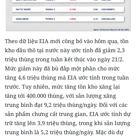
Media Pháp luật
Media Du lịch
Media Thế giới
Theo dữ liệu EIA mới công bố vào hôm qua, tồn
Media Thể thao
kho dầu thô tại nước này ước tính đã giảm 2,3
Media Giáo dục
triệu thùng trong tuần kết thúc vào ngày 21/2.
Mức giảm này đã bù đắp một phần cho mức
Media Y tế
tăng 4,6 triệu thùng mà EIA ước tính trong tuần
Media Khoa học - Công nghệ
trước. Tuy nhiên, mức tăng tồn kho xăng lại
tăng tới 400.000 thùng, với sản lượng xăng
Media Môi trường
trung bình đạt 9,2 triệu thùng/ngày. Đối với các
Ảnh
sản phẩm chưng cất trung gian, EIA ước tính dự
trữ tăng lên 3,9 triệu thùng, trong khi sản lượng
Infographic
trung bình là 5,2 triệu thùng/ngày. Mặc dù dự