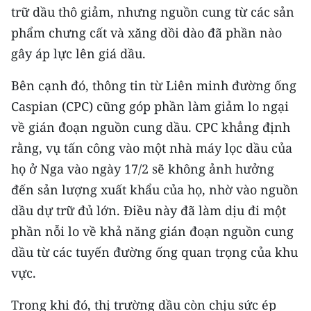
trữ dầu thô giảm, nhưng nguồn cung từ các sản
TIN MỚI
phẩm chưng cất và xăng dồi dào đã phần nào
TIN ĐỊA PHƯƠNG
gây áp lực lên giá dầu.
Trung du và miền núi phía Bắc
Bên cạnh đó, thông tin từ Liên minh đường ống
Caspian (CPC) cũng góp phần làm giảm lo ngại
Đồng bằng sông Hồng
về gián đoạn nguồn cung dầu. CPC khẳng định
Bắc Trung Bộ
rằng, vụ tấn công vào một nhà máy lọc dầu của
họ ở Nga vào ngày 17/2 sẽ không ảnh hưởng
Duyên hải Nam Trung Bộ và Tây
Nguyên
đến sản lượng xuất khẩu của họ, nhờ vào nguồn
dầu dự trữ đủ lớn. Điều này đã làm dịu đi một
Đông Nam Bộ
phần nỗi lo về khả năng gián đoạn nguồn cung
Đồng bằng sông Cửu Long
dầu từ các tuyến đường ống quan trọng của khu
vực.
Chuyên trang Hà Nội
Trong khi đó, thị trường dầu còn chịu sức ép
Chuyên trang TP. Hồ Chí Minh