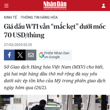
KINH TẾ
THÔNG TIN HÀNG HÓA
Giá dầu WTI vẫn “mắc kẹt” dưới mốc
CHÍNH TRỊ
70 USD/thùng
KINH TẾ
27/02/2025 02:25
Prefer Nhan Dan
VĂN HÓA
on Google
Sở Giao dịch Hàng hóa Việt Nam (MXV) cho biết,
XÃ HỘI
giá hai mặt hàng dầu thô mở rộng đà suy yếu
dưới sức ép tồn kho của Mỹ trong phiên giao dịch
PHÁP LUẬT
ngày hôm qua (26/2).
DU LỊCH
THẾ GIỚI