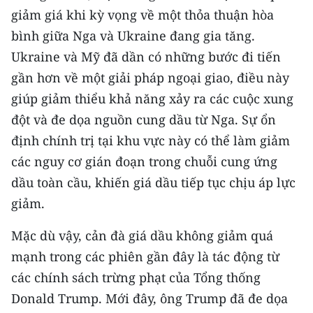
giảm giá khi kỳ vọng về một thỏa thuận hòa
CHUYÊN ĐỀ
bình giữa Nga và Ukraine đang gia tăng.
Ukraine và Mỹ đã dần có những bước đi tiến
CÁC CHUYÊN TRANG
gần hơn về một giải pháp ngoại giao, điều này
giúp giảm thiểu khả năng xảy ra các cuộc xung
VỀ BÁO NHÂN DÂN
đột và đe dọa nguồn cung dầu từ Nga. Sự ổn
định chính trị tại khu vực này có thể làm giảm
THỜI NAY
các nguy cơ gián đoạn trong chuỗi cung ứng
NHÂN DÂN CUỐI TUẦN
dầu toàn cầu, khiến giá dầu tiếp tục chịu áp lực
giảm.
NHÂN DÂN HẰNG THÁNG
Mặc dù vậy, cản đà giá dầu không giảm quá
MUA BÁO
mạnh trong các phiên gần đây là tác động từ
ĐỌC BÁO IN
các chính sách trừng phạt của Tổng thống
Donald Trump. Mới đây, ông Trump đã đe dọa