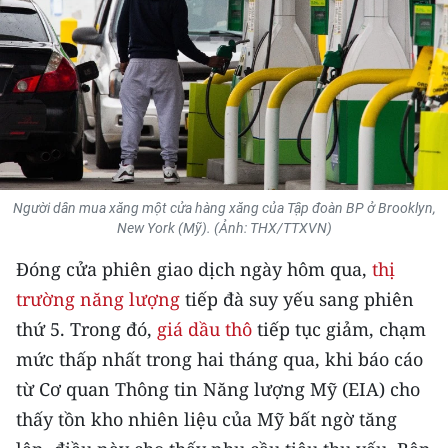
THỂ THAO
GIÁO DỤC
Y TẾ
KHOA HỌC - CÔNG NGHỆ
Người dân mua xăng một cửa hàng xăng của Tập đoàn BP ở Brooklyn,
MÔI TRƯỜNG
New York (Mỹ). (Ảnh: THX/TTXVN)
BẠN ĐỌC
Đóng cửa phiên giao dịch ngày hôm qua,
thị
trường năng lượng
tiếp đà suy yếu sang phiên
KIỂM CHỨNG THÔNG TIN
thứ 5. Trong đó,
giá dầu thô
tiếp tục giảm, chạm
mức thấp nhất trong hai tháng qua, khi báo cáo
TRI THỨC CHUYÊN SÂU
từ Cơ quan Thông tin Năng lượng Mỹ (EIA) cho
54 DÂN TỘC VIỆT NAM
thấy tồn kho nhiên liệu của Mỹ bất ngờ tăng