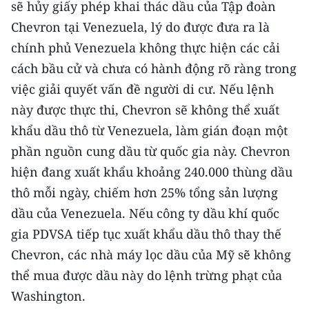
sẽ hủy giấy phép khai thác dầu của Tập đoàn
ENGLISH
Chevron tại Venezuela, lý do được đưa ra là
中文
chính phủ Venezuela không thực hiện các cải
cách bầu cử và chưa có hành động rõ ràng trong
FRANÇAIS
việc giải quyết vấn đề người di cư. Nếu lệnh
РУССКИЙ
này được thực thi, Chevron sẽ không thể xuất
khẩu dầu thô từ Venezuela, làm gián đoạn một
ESPAÑOL
phần nguồn cung dầu từ quốc gia này. Chevron
hiện đang xuất khẩu khoảng 240.000 thùng dầu
한국어
thô mỗi ngày, chiếm hơn 25% tổng sản lượng
dầu của Venezuela. Nếu công ty dầu khí quốc
gia PDVSA tiếp tục xuất khẩu dầu thô thay thế
Chevron, các nhà máy lọc dầu của Mỹ sẽ không
thể mua được dầu này do lệnh trừng phạt của
Washington.