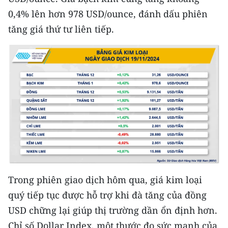
CHƯƠNG TRÌNH OCOP - MỖI XÃ
0,4% lên hơn 978 USD/ounce, đánh dấu phiên
MỘT SẢN PHẨM
tăng giá thứ tư liên tiếp.
RADIO
MEDIA CENTER
E-Magazine
Video
Media Chính trị
Media Kinh tế
Trong phiên giao dịch hôm qua, giá kim loại
Media Văn hóa
quý tiếp tục được hỗ trợ khi đà tăng của đồng
USD chững lại giúp thị trường dần ổn định hơn.
Media Xã hội
Chỉ số Dollar Index, một thước đo sức mạnh của