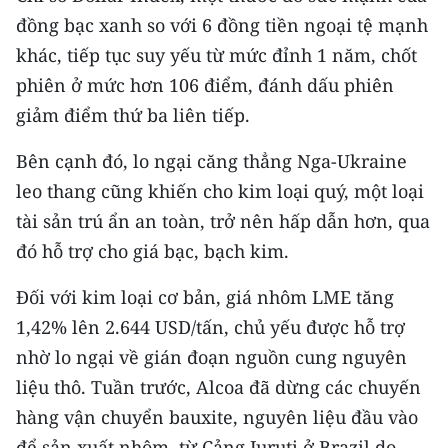
Media Pháp luật
đồng bạc xanh so với 6 đồng tiền ngoại tệ mạnh
Media Du lịch
khác, tiếp tục suy yếu từ mức đỉnh 1 năm, chốt
phiên ở mức hơn 106 điểm, đánh dấu phiên
Media Thế giới
giảm điểm thứ ba liên tiếp.
Media Thể thao
Bên cạnh đó, lo ngại căng thẳng Nga-Ukraine
Media Giáo dục
leo thang cũng khiến cho kim loại quý, một loại
tài sản trú ẩn an toàn, trở nên hấp dẫn hơn, qua
Media Y tế
đó hỗ trợ cho giá bạc, bạch kim.
Media Khoa học - Công nghệ
Đối với kim loại cơ bản, giá nhôm LME tăng
Media Môi trường
1,42% lên 2.644 USD/tấn, chủ yếu được hỗ trợ
nhờ lo ngại về gián đoạn nguồn cung nguyên
Ảnh
liệu thô. Tuần trước, Alcoa đã dừng các chuyến
Infographic
hàng vận chuyển bauxite, nguyên liệu đầu vào
để sản xuất nhôm, từ Cảng Juruti ở Brazil do