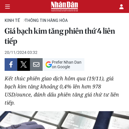
KINH TẾ
THÔNG TIN HÀNG HÓA
Giá bạch kim tăng phiên thứ 4 liên
CHÍNH TRỊ
tiếp
KINH TẾ
20/11/2024 03:32
Prefer Nhan Dan
VĂN HÓA
on Google
Kết thúc phiên giao dịch hôm qua (19/11), giá
XÃ HỘI
bạch kim tăng khoảng 0,4% lên hơn 978
USD/ounce, đánh dấu phiên tăng giá thứ tư liên
PHÁP LUẬT
tiếp.
DU LỊCH
THẾ GIỚI