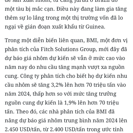
TIN MỚI
một tàu bị mắc cạn. Điều này đang làm gia tăng
thêm sự lo lắng trong một thị trường vốn đã lo
TIN ĐỊA PHƯƠNG
ngại về gián đoạn xuất khẩu từ Guinea.
Trung du và miền núi phía Bắc
Trong một diễn biến liên quan, BMI, một đơn vị
Đồng bằng sông Hồng
phân tích của Fitch Solutions Group, mới đây đã
dự báo giá nhôm dự kiến sẽ vẫn ở mức cao vào
Bắc Trung Bộ
năm nay do nhu cầu tăng mạnh vượt xa nguồn
Duyên hải Nam Trung Bộ và Tây
cung. Công ty phân tích cho biết họ dự kiến nhu
Nguyên
cầu nhôm sẽ tăng 3,2% lên hơn 70 triệu tấn vào
Đông Nam Bộ
năm 2024, thấp hơn so với mức tăng trưởng
nguồn cung dự kiến là 1,9% lên hơn 70 triệu
Đồng bằng sông Cửu Long
tấn. Theo đó, các nhà phân tích của BMI đã
Chuyên trang Hà Nội
nâng dự báo giá nhôm trung bình năm 2024 lên
2.450 USD/tấn, từ 2.400 USD/tấn trong ước tính
Chuyên trang TP. Hồ Chí Minh