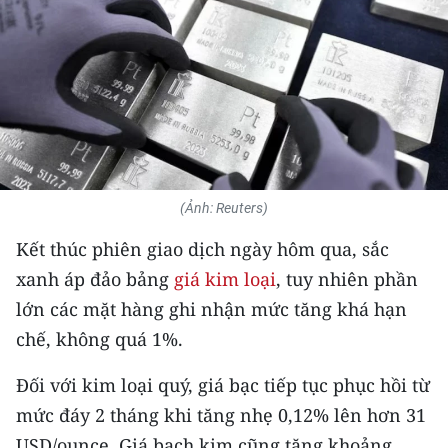
THỂ THAO
GIÁO DỤC
Y TẾ
KHOA HỌC - CÔNG NGHỆ
(Ảnh: Reuters)
MÔI TRƯỜNG
Kết thúc phiên giao dịch ngày hôm qua, sắc
BẠN ĐỌC
xanh áp đảo bảng
giá kim loại
, tuy nhiên phần
lớn các mặt hàng ghi nhận mức tăng khá hạn
KIỂM CHỨNG THÔNG TIN
chế, không quá 1%.
TRI THỨC CHUYÊN SÂU
Đối với kim loại quý, giá bạc tiếp tục phục hồi từ
54 DÂN TỘC VIỆT NAM
mức đáy 2 tháng khi tăng nhẹ 0,12% lên hơn 31
USD/ounce. Giá bạch kim cũng tăng khoảng