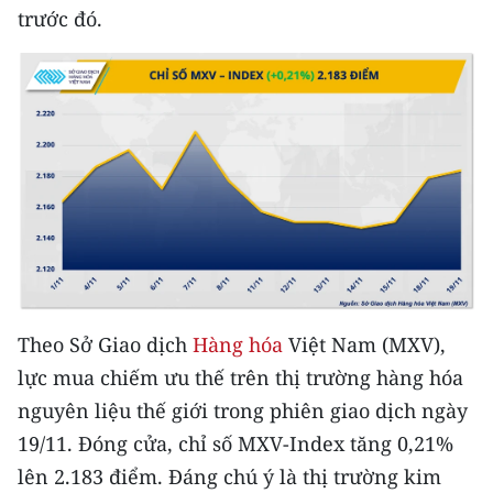
trước đó.
CHUYÊN ĐỀ
CÁC CHUYÊN TRANG
VỀ BÁO NHÂN DÂN
THỜI NAY
NHÂN DÂN CUỐI TUẦN
NHÂN DÂN HẰNG THÁNG
Theo Sở Giao dịch
Hàng hóa
Việt Nam (MXV),
lực mua chiếm ưu thế trên thị trường hàng hóa
MUA BÁO
nguyên liệu thế giới trong phiên giao dịch ngày
ĐỌC BÁO IN
19/11. Đóng cửa, chỉ số MXV-Index tăng 0,21%
lên 2.183 điểm. Đáng chú ý là thị trường kim