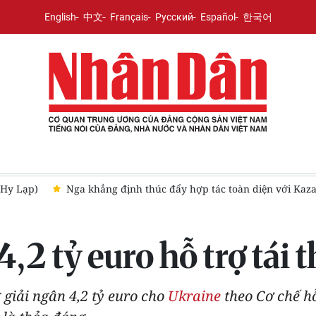
English
中文
Français
Русский
Español
한국어
akhstan
Tây Ban Nha: Khoảng 100 người thiệt mạng trong vụ 
4,2 tỷ euro hỗ trợ tái 
giải ngân 4,2 tỷ euro cho
Ukraine
theo Cơ chế h