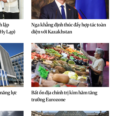
h lập
Nga khẳng định thúc đẩy hợp tác toàn
(Hy Lạp)
diện với Kazakhstan
năng lực
Bất ổn địa chính trị kìm hãm tăng
trưởng Eurozone