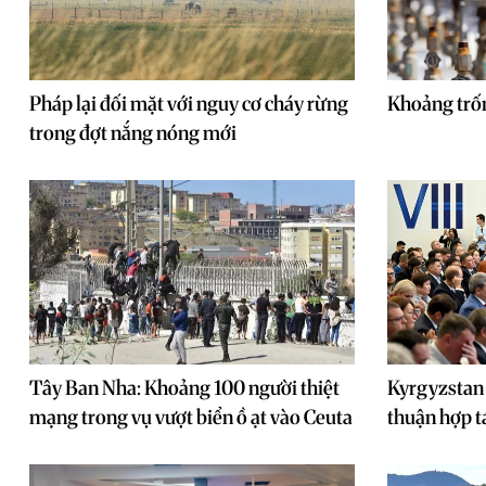
Pháp lại đối mặt với nguy cơ cháy rừng
Khoảng trố
trong đợt nắng nóng mới
Tây Ban Nha: Khoảng 100 người thiệt
Kyrgyzstan 
mạng trong vụ vượt biển ồ ạt vào Ceuta
thuận hợp t