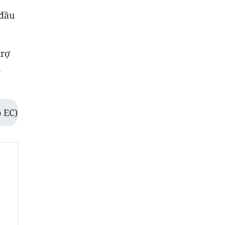
 đầu
trợ
h
 EC)