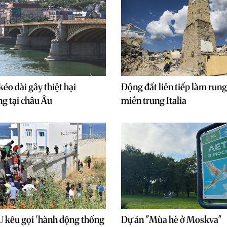
éo dài gây thiệt hại
Động đất liên tiếp làm run
g tại châu Âu
miền trung Italia
 kêu gọi 'hành động thống
Dự án "Mùa hè ở Moskva"