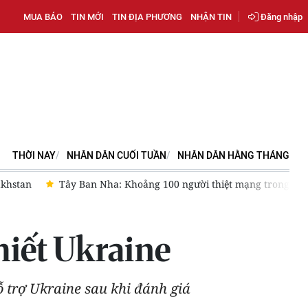
MUA BÁO
TIN MỚI
TIN ĐỊA PHƯƠNG
NHẬN TIN
Đăng nhập
THỜI NAY
NHÂN DÂN CUỐI TUẦN
NHÂN DÂN HẰNG THÁNG
vượt biển ồ ạt vào Ceuta
Pháp lại đối mặt với nguy cơ cháy 
thiết Ukraine
ỗ trợ Ukraine sau khi đánh giá