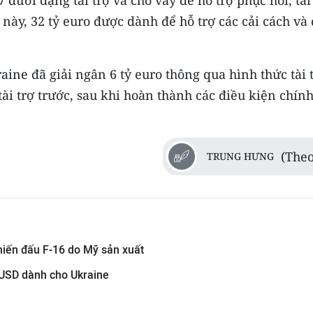
dưới dạng tài trợ và cho vay để hỗ trợ phục hồi, tái
 này, 32 tỷ euro được dành để hỗ trợ các cải cách và
raine đã giải ngân 6 tỷ euro thông qua hình thức tài 
tài trợ trước, sau khi hoàn thành các điều kiện chín
(Theo
TRUNG HƯNG
hiến đấu F-16 do Mỹ sản xuất
u USD dành cho Ukraine