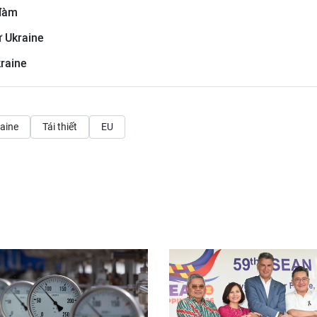
 đàm
ừ Ukraine
kraine
aine
Tái thiết
EU