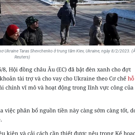
hơ Ukraine Taras Shevchenko ở trung tâm Kiev, Ukraine, ngày 8/2/2023. (
Reuters)
6/8, Hội đồng châu Âu (EC) đã bật đèn xanh cho đợt
khoản tài trợ và cho vay cho Ukraine theo Cơ chế
hỗ
ài chính vĩ mô và hoạt động trong lĩnh vực công của
 việc phân bổ nguồn tiền này càng sớm càng tốt, d
.
ều kiện và cải cách cần thiết được nêu trong Kế hoạ