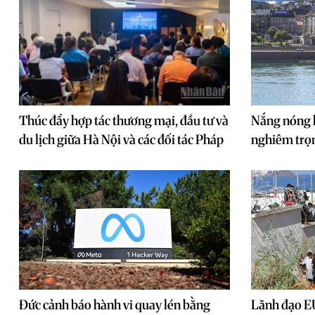
Thúc đẩy hợp tác thương mại, đầu tư và
Nắng nóng k
du lịch giữa Hà Nội và các đối tác Pháp
nghiêm trọn
Đức cảnh báo hành vi quay lén bằng
Lãnh đạo EU