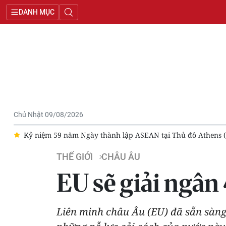
DANH MỤC
Chủ Nhật 09/08/2026
(Hy Lạp)
Nga khẳng định thúc đẩy hợp tác toàn diện với Kaz
THẾ GIỚI
CHÂU ÂU
EU sẽ giải ngân 
Liên minh châu Âu (EU) đã sẵn sàng 