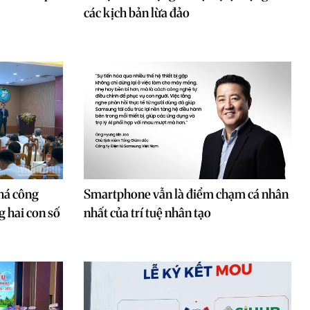
các kịch bản lừa đảo
há công
Smartphone vẫn là điểm chạm cá nhân
g hai con số
nhất của trí tuệ nhân tạo