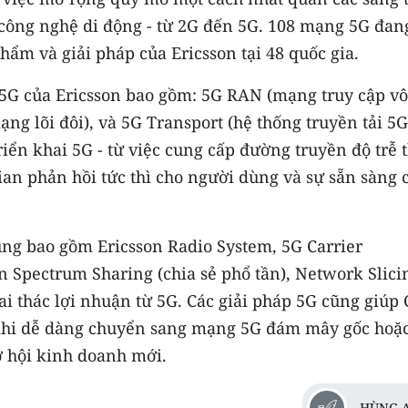
 công nghệ di động - từ 2G đến 5G. 108 mạng 5G đan
ẩm và giải pháp của Ericsson tại 48 quốc gia.
5G của Ericsson bao gồm: 5G RAN (mạng truy cập vô
ng lõi đôi), và 5G Transport (hệ thống truyền tải 5G
riển khai 5G - từ việc cung cấp đường truyền độ trễ 
ian phản hồi tức thì cho người dùng và sự sẵn sàng 
ng bao gồm Ericsson Radio System, 5G Carrier
n Spectrum Sharing (chia sẻ phổ tần), Network Slici
ai thác lợi nhuận từ 5G. Các giải pháp 5G cũng giúp
 khi dễ dàng chuyển sang mạng 5G đám mây gốc hoặ
ơ hội kinh doanh mới.
HÙNG 