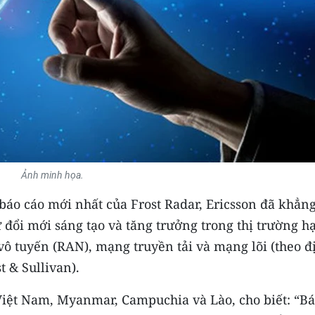
Ảnh minh họa.
báo cáo mới nhất của Frost Radar, Ericsson đã khẳn
 đổi mới sáng tạo và tăng trưởng trong thị trường h
ô tuyến (RAN), mạng truyền tải và mạng lõi (theo đ
 & Sullivan).
 Việt Nam, Myanmar, Campuchia và Lào, cho biết: “B