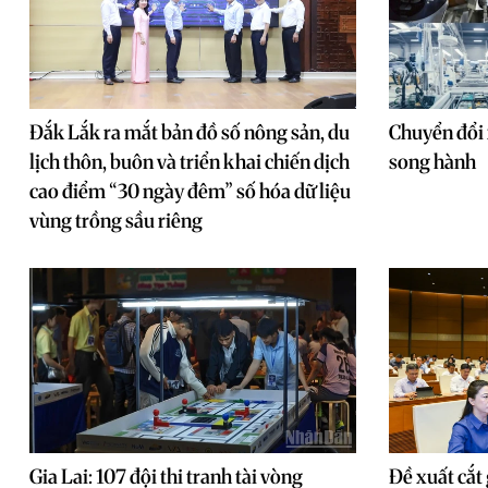
Đắk Lắk ra mắt bản đồ số nông sản, du
Chuyển đổi 
lịch thôn, buôn và triển khai chiến dịch
song hành
cao điểm “30 ngày đêm” số hóa dữ liệu
vùng trồng sầu riêng
Gia Lai: 107 đội thi tranh tài vòng
Đề xuất cắt 