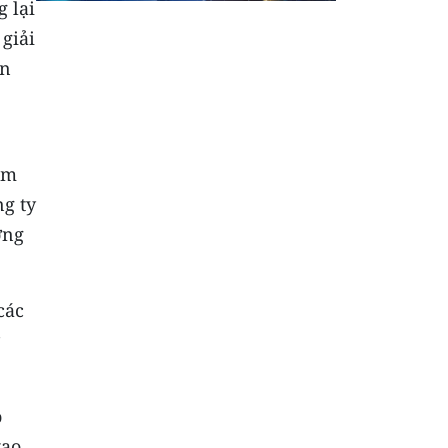
 lại
 giải
ần
ểm
ng ty
ởng
các
o
tạo