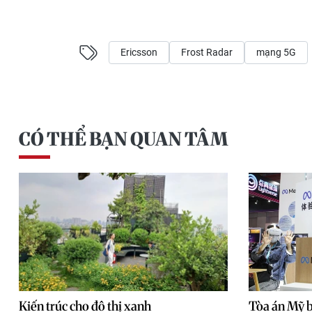
Ericsson
Frost Radar
mạng 5G
CÓ THỂ BẠN QUAN TÂM
Kiến trúc cho đô thị xanh
Tòa án Mỹ 