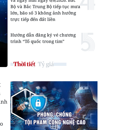
và ngày mai ngày 6/8/2026: Bắc
Bộ và Bắc Trung Bộ tiếp tục mưa
lớn, bão số 3 không ảnh hưởng
trực tiếp đến đất liền
Hướng dẫn đăng ký vé chương
trình “Tổ quốc trong tim”
Thời tiết
Tỷ giá
g
ạ
ịnh
áo