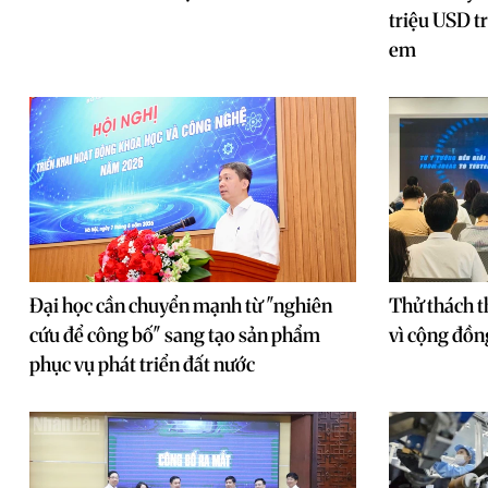
triệu USD tr
em
Đại học cần chuyển mạnh từ "nghiên
Thử thách t
cứu để công bố" sang tạo sản phẩm
vì cộng đồ
phục vụ phát triển đất nước