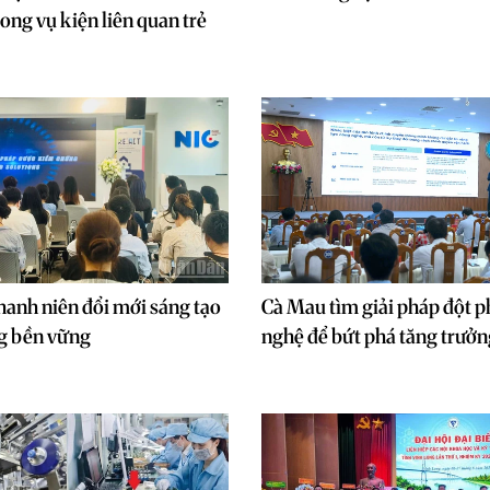
ong vụ kiện liên quan trẻ
hanh niên đổi mới sáng tạo
Cà Mau tìm giải pháp đột p
ng bền vững
nghệ để bứt phá tăng trưởn