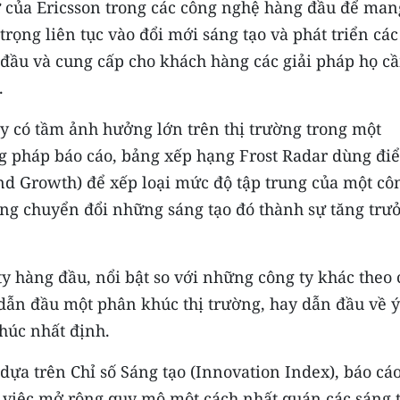
 của Ericsson trong các công nghệ hàng đầu để mang
trọng liên tục vào đổi mới sáng tạo và phát triển các
 đầu và cung cấp cho khách hàng các giải pháp họ c
.
ty có tầm ảnh hưởng lớn trên thị trường trong một
ng pháp báo cáo, bảng xếp hạng Frost Radar dùng đi
nd Growth) để xếp loại mức độ tập trung của một cô
năng chuyển đổi những sáng tạo đó thành sự tăng trư
y hàng đầu, nổi bật so với những công ty khác theo 
 dẫn đầu một phân khúc thị trường, hay dẫn đầu về ý
húc nhất định.
 dựa trên Chỉ số Sáng tạo (Innovation Index), báo cá
 việc mở rộng quy mô một cách nhất quán các sáng 