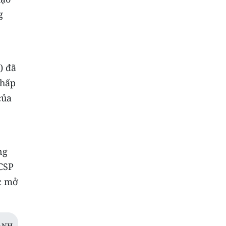
g
) đã
thấp
của
ng
 CSP
c mở
ANH