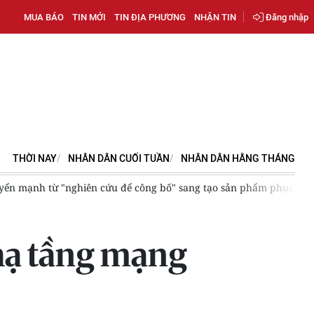
MUA BÁO
TIN MỚI
TIN ĐỊA PHƯƠNG
NHẬN TIN
Đăng nhập
THỜI NAY
NHÂN DÂN CUỐI TUẦN
NHÂN DÂN HẰNG THÁNG
yển mạnh từ "nghiên cứu để công bố" sang tạo sản phẩm phục vụ p
 hạ tầng mạng