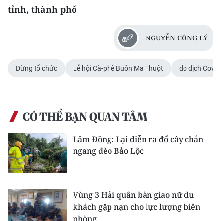
ENGLISH
tỉnh, thành phố
中文
NGUYỄN CÔNG LÝ
FRANÇAIS
Dừng tổ chức
Lễ hội Cà-phê Buôn Ma Thuột
do dịch Covid
РУССКИЙ
ESPAÑOL
CÓ THỂ BẠN QUAN TÂM
한국어
Lâm Đồng: Lại diễn ra đổ cây chắn
ngang đèo Bảo Lộc
Vùng 3 Hải quân bàn giao nữ du
khách gặp nạn cho lực lượng biên
phòng