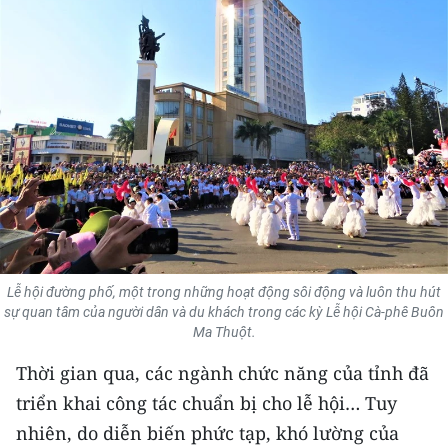
THỂ THAO
GIÁO DỤC
Y TẾ
KHOA HỌC - CÔNG NGHỆ
MÔI TRƯỜNG
BẠN ĐỌC
Lễ hội đường phố, một trong những hoạt động sôi động và luôn thu hút
KIỂM CHỨNG THÔNG TIN
sự quan tâm của người dân và du khách trong các kỳ Lễ hội Cà-phê Buôn
Ma Thuột.
TRI THỨC CHUYÊN SÂU
Thời gian qua, các ngành chức năng của tỉnh đã
triển khai công tác chuẩn bị cho lễ hội… Tuy
54 DÂN TỘC VIỆT NAM
nhiên, do diễn biến phức tạp, khó lường của