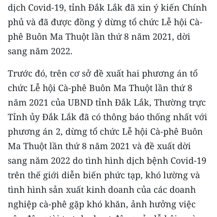
CHƯƠNG TRÌNH OCOP - MỖI XÃ
dịch Covid-19, tỉnh Đắk Lắk đã xin ý kiến Chính
MỘT SẢN PHẨM
phủ và đã được đồng ý dừng tổ chức Lễ hội Cà-
phê Buôn Ma Thuột lần thứ 8 năm 2021, dời
RADIO
sang năm 2022.
MEDIA CENTER
Trước đó, trên cơ sở đề xuất hai phương án tổ
chức Lễ hội Cà-phê Buôn Ma Thuột lần thứ 8
E-Magazine
năm 2021 của UBND tỉnh Đắk Lắk, Thường trực
Video
Tỉnh ủy Đắk Lắk đã có thông báo thống nhất với
phương án 2, dừng tổ chức Lễ hội Cà-phê Buôn
Media Chính trị
Ma Thuột lần thứ 8 năm 2021 và đề xuất dời
Media Kinh tế
sang năm 2022 do tình hình dịch bệnh Covid-19
trên thế giới diễn biến phức tạp, khó lường và
Media Văn hóa
tình hình sản xuất kinh doanh của các doanh
Media Xã hội
nghiệp cà-phê gặp khó khăn, ảnh hưởng việc