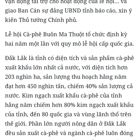
vận động tài trợ cho hoạt động của lễ hội… và
Media Pháp luật
giao Ban Cán sự đảng UBND tỉnh báo cáo, xin ý
Media Du lịch
kiến Thủ tướng Chính phủ.
Media Thế giới
Lễ hội Cà-phê Buôn Ma Thuột tổ chức định kỳ
hai năm một lần với quy mô lễ hội cấp quốc gia.
Media Thể thao
Đắk Lắk là tỉnh có diện tích và sản phẩm cà-phê
Media Giáo dục
xuất khẩu lớn nhất cả nước, với diện tích hơn
Media Y tế
203 nghìn ha, sản lượng thu hoạch hằng năm
Media Khoa học - Công nghệ
đạt hơn 450 nghìn tấn, chiếm 40% sản lượng cả
nước. Kim ngạch xuất khẩu cà-phê của tỉnh
Media Môi trường
hằng năm chiếm hơn 80% kim ngạch xuất khẩu
Ảnh
của tỉnh, đến 80 quốc gia và vùng lãnh thổ trên
thế giới. Phần lớn người nông dân ở Đắk Lắk
Infographic
đều sản xuất cà-phê và ngành cà-phê luôn đóng