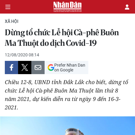
XÃ HỘI
Dừng tổ chức Lễ hội Cà-phê Buôn
CHÍNH TRỊ
Ma Thuột do dịch Covid-19
KINH TẾ
12/08/2020 08:14
Prefer Nhan Dan
VĂN HÓA
on Google
Chiều 12-8, UBND tỉnh Đắk Lắk cho biết, dừng tổ
XÃ HỘI
chức Lễ hội Cà-phê Buôn Ma Thuột lần thứ 8
năm 2021, dự kiến diễn ra từ ngày 9 đến 16-3-
PHÁP LUẬT
2021.
DU LỊCH
THẾ GIỚI