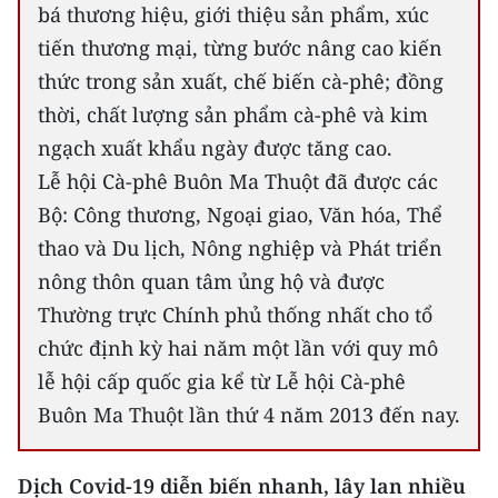
bá thương hiệu, giới thiệu sản phẩm, xúc
tiến thương mại, từng bước nâng cao kiến
CHUYÊN ĐỀ
thức trong sản xuất, chế biến cà-phê; đồng
CÁC CHUYÊN TRANG
thời, chất lượng sản phẩm cà-phê và kim
ngạch xuất khẩu ngày được tăng cao.
VỀ BÁO NHÂN DÂN
Lễ hội Cà-phê Buôn Ma Thuột đã được các
Bộ: Công thương, Ngoại giao, Văn hóa, Thể
THỜI NAY
thao và Du lịch, Nông nghiệp và Phát triển
NHÂN DÂN CUỐI TUẦN
nông thôn quan tâm ủng hộ và được
Thường trực Chính phủ thống nhất cho tổ
NHÂN DÂN HẰNG THÁNG
chức định kỳ hai năm một lần với quy mô
lễ hội cấp quốc gia kể từ Lễ hội Cà-phê
MUA BÁO
Buôn Ma Thuột lần thứ 4 năm 2013 đến nay.
ĐỌC BÁO IN
Dịch Covid-19 diễn biến nhanh, lây lan nhiều