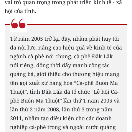
vai trò quan trọng trong phát triển kinh tế - xã
TIN MỚI
hội của tỉnh.
TIN ĐỊA PHƯƠNG
Trung du và miền núi phía Bắc
Từ năm 2005 trở lại đây, nhằm phát huy tối
Đồng bằng sông Hồng
đa nội lực, nâng cao hiệu quả về kinh tế của
ngành cà phê nói chung, cà phê Đắk Lắk
Bắc Trung Bộ
nói riêng, đồng thời đẩy mạnh công tác
Duyên hải Nam Trung Bộ và Tây
quảng bá, giới thiệu cho thương hiệu mang
Nguyên
tên gọi xuất xứ hàng hóa “Cà-phê Buôn Ma
Thuột”, tỉnh Đắk Lắk đã tổ chức “Lễ hội Cà-
Đông Nam Bộ
phê Buôn Ma Thuột” lần thứ 1 năm 2005 và
Đồng bằng sông Cửu Long
lần thứ 2 năm 2008, lần thứ 3 trong năm
2011, nhằm tạo điều kiện cho các doanh
Chuyên trang Hà Nội
nghiệp cà-phê trong và ngoài nước quảng
Chuyên trang TP. Hồ Chí Minh