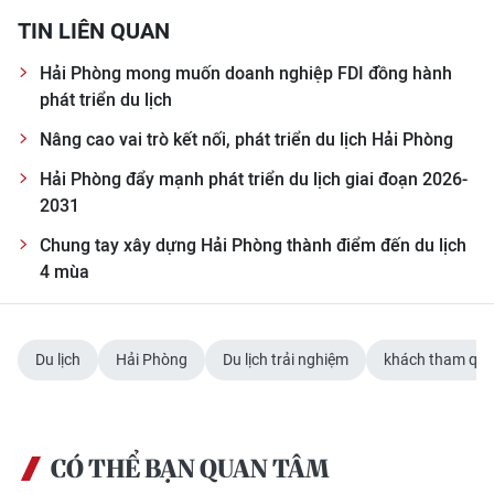
TIN LIÊN QUAN
CHUYÊN ĐỀ
Hải Phòng mong muốn doanh nghiệp FDI đồng hành
CÁC CHUYÊN TRANG
phát triển du lịch
Nâng cao vai trò kết nối, phát triển du lịch Hải Phòng
VỀ BÁO NHÂN DÂN
Hải Phòng đẩy mạnh phát triển du lịch giai đoạn 2026-
2031
THỜI NAY
Chung tay xây dựng Hải Phòng thành điểm đến du lịch
4 mùa
NHÂN DÂN CUỐI TUẦN
NHÂN DÂN HẰNG THÁNG
Du lịch
Hải Phòng
Du lịch trải nghiệm
khách tham qu
MUA BÁO
ĐỌC BÁO IN
CÓ THỂ BẠN QUAN TÂM