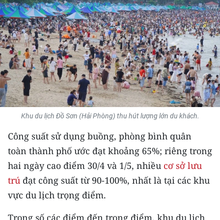
THỂ THAO
GIÁO DỤC
Y TẾ
KHOA HỌC - CÔNG NGHỆ
MÔI TRƯỜNG
Khu du lịch Đồ Sơn (Hải Phòng) thu hút lượng lớn du khách.
BẠN ĐỌC
Công suất sử dụng buồng, phòng bình quân
toàn thành phố ước đạt khoảng 65%; riêng trong
KIỂM CHỨNG THÔNG TIN
hai ngày cao điểm 30/4 và 1/5, nhiều
cơ sở lưu
TRI THỨC CHUYÊN SÂU
trú
đạt công suất từ 90-100%, nhất là tại các khu
vực du lịch trọng điểm.
54 DÂN TỘC VIỆT NAM
Trong số các điểm đến trọng điểm, khu du lịch