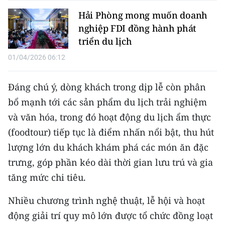
Media Pháp luật
Hải Phòng mong muốn doanh
Media Du lịch
nghiệp FDI đồng hành phát
triển du lịch
Media Thế giới
01/04/2026 06:12
Media Thể thao
Đáng chú ý, dòng khách trong dịp lễ còn phân
Media Giáo dục
bổ mạnh tới các sản phẩm du lịch trải nghiệm
Media Y tế
và văn hóa, trong đó hoạt động du lịch ẩm thực
(foodtour) tiếp tục là điểm nhấn nổi bật, thu hút
Media Khoa học - Công nghệ
lượng lớn du khách khám phá các món ăn đặc
Media Môi trường
trưng, góp phần kéo dài thời gian lưu trú và gia
tăng mức chi tiêu.
Ảnh
Nhiều chương trình nghệ thuật, lễ hội và hoạt
Infographic
động giải trí quy mô lớn được tổ chức đồng loạt