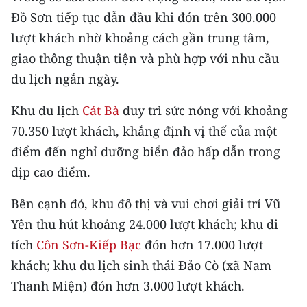
CHƯƠNG TRÌNH OCOP - MỖI XÃ
Đồ Sơn tiếp tục dẫn đầu khi đón trên 300.000
MỘT SẢN PHẨM
lượt khách nhờ khoảng cách gần trung tâm,
giao thông thuận tiện và phù hợp với nhu cầu
RADIO
du lịch ngắn ngày.
MEDIA CENTER
Khu du lịch
Cát Bà
duy trì sức nóng với khoảng
70.350 lượt khách, khẳng định vị thế của một
E-Magazine
điểm đến nghỉ dưỡng biển đảo hấp dẫn trong
Video
dịp cao điểm.
Media Chính trị
Bên cạnh đó, khu đô thị và vui chơi giải trí Vũ
Media Kinh tế
Yên thu hút khoảng 24.000 lượt khách; khu di
tích
Côn Sơn-Kiếp Bạc
đón hơn 17.000 lượt
Media Văn hóa
khách; khu du lịch sinh thái Đảo Cò (xã Nam
Media Xã hội
Thanh Miện) đón hơn 3.000 lượt khách.